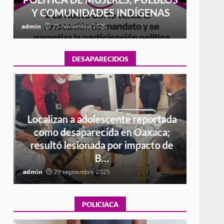
Y COMUNIDADES INDÍGENAS
admin
25 noviembre 2025
admin
DESAPARECIDOS
Localizan a adolescente reportada
el
como desaparecida en Oaxaca;
Busca
a
resultó lesionada por impacto de
novio
B…
admin
29 septiembre 2025
admin
POLICIACA