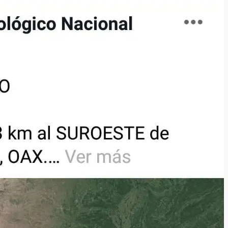
 MORALES
SSTE EN
NCUBINATO
Ciudad Salud: justicia social para Oaxaca
5 agosto 2026
ular a la
San Pedro
¡Histórico! Bukele elimina el presupuesto a
los partidos políticos.
30 enero 2025