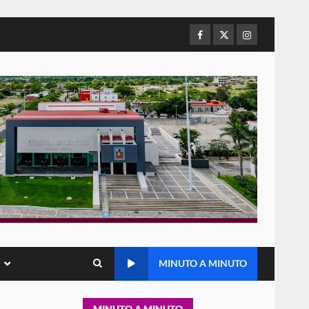
Sin paso carretera Oaxaca-
Cuacnopalan
Facebook
Twitter
Instagram
26 junio 2026
6
Ejecuta orden de aprehensión
por el delito de pederastia
cometido en la región del Istmo
de Tehuantepec
7
22 junio 2026
Ciudad Salud: justicia social
para Oaxaca
5 agosto 2026
1
Encuentro de Ariadna Montiel
con el Gobernador Salomón
MINUTO A MINUTO
Jara Cruz reafirma la
consolidación de la
2
transformación en territorio
MINUTO A MINUTO