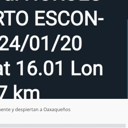
amente y despiertan a Oaxaqueños