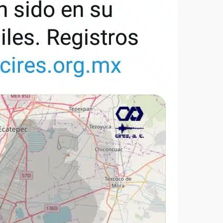
tra robo con
mpleada en la
Secretaría de Gobierno refuerza
 Mercado de
presencia institucional en San Jua
Mazatlán
admin
20 julio 2026