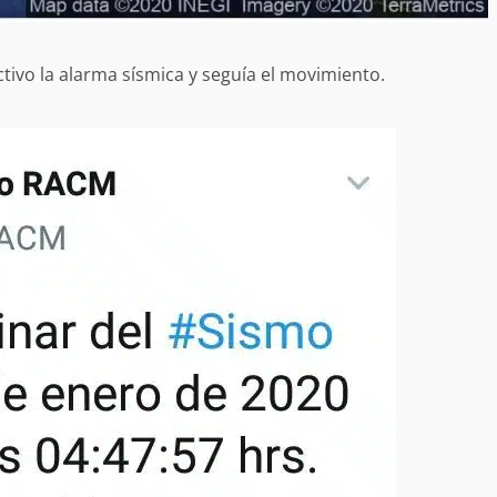
desaparecida
organizada y contrabando
admin
16 julio 2026
ivo la alarma sísmica y seguía el movimiento.
Ejecuta orden de aprehensión por 
delito de pederastia cometido en l
N NACIDA.
región del Istmo de Tehuantepec
admin
22 junio 2026