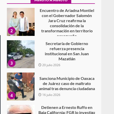
oaxaqueño
30 julio 2026
Secretaría de Gobierno
refuerza presencia
institucional en San Juan
Mazatlán
3
20 julio 2026
Sanciona Municipio de Oaxaca
de Juárez caso de maltrato
animal tras denuncia ciudadana
4
16 julio 2026
Detienen a Ernesto Ruffo en
Baja California; FGR lo investiga
por presuntos delitos de
delincuencia organizada y
5
contrabando
16 julio 2026
Sin paso carretera Oaxaca-