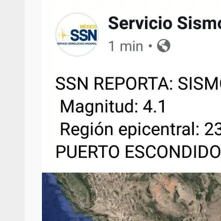
ANUNCIA SENADOR ANTONINO
REFORMA ESTRUCTURAL AL IS
MATERIA DE PENSIONES Y CO
20 febrero 2026
Se normaliza la circulación vehic
altura del puente Templadera, 
Tapanatepec
22 octubre 2024