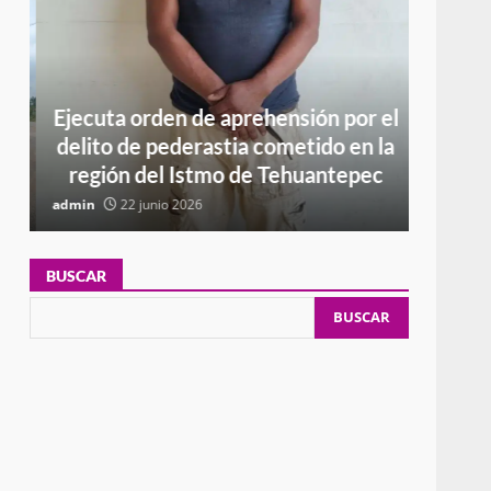
Ejecuta orden de aprehensión por el
R
n
delito de pederastia cometido en la
SUP
región del Istmo de Tehuantepec
CO
admin
22 junio 2026
admin
BUSCAR
BUSCAR