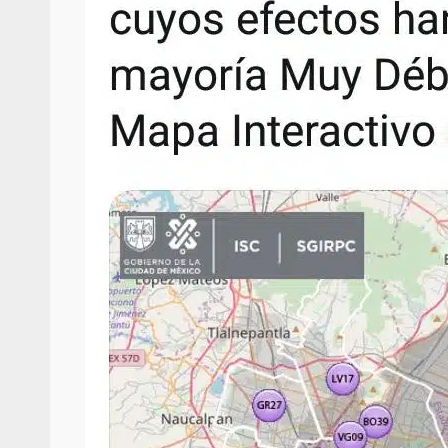
Policía Municipal frus
violencia y auxilia a e
zona de Módulos del
Abasto
admin
27 enero 2026