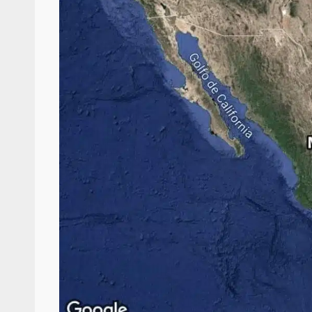
Detienen a Ernesto R
California; FGR lo in
presuntos delitos de 
organizada y con
admin
16 julio 2026
Despliega Gabinete d
operativos aéreos en l
para reforzar la vi