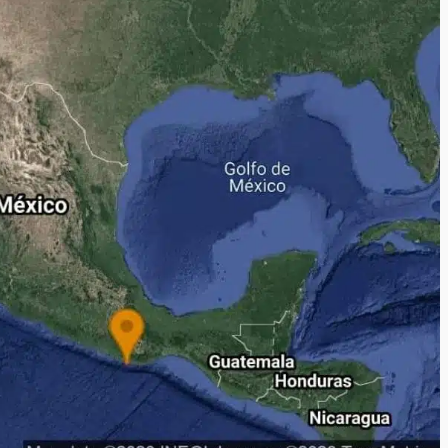
uffo en Baja
vestiga por
delincuencia
Ciudad Salud: justicia social para
trabando
Oaxaca
admin
5 agosto 2026
e Seguridad
Detienen a Ernesto Ruffo en Baja
a Sierra Sur
California; FGR lo investiga por
gilancia y
presuntos delitos de delincuenci