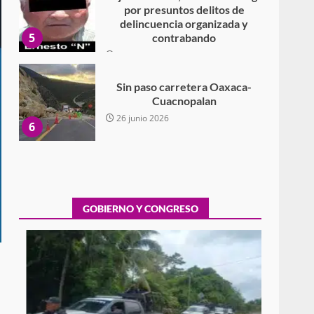
Cuacnopalan
26 junio 2026
6
Ejecuta orden de aprehensión
por el delito de pederastia
cometido en la región del Istmo
de Tehuantepec
7
22 junio 2026
Ciudad Salud: justicia social
para Oaxaca
5 agosto 2026
GOBIERNO Y CONGRESO
1
Encuentro de Ariadna Montiel
con el Gobernador Salomón
Jara Cruz reafirma la
consolidación de la
2
transformación en territorio