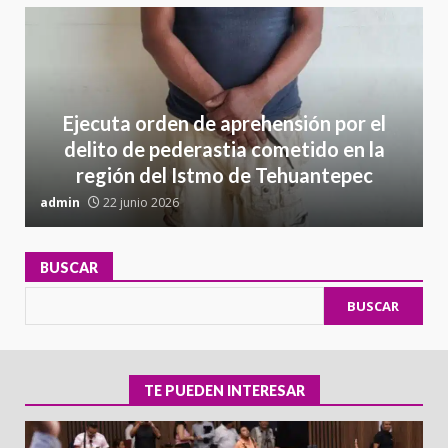
Ejecuta orden de aprehensión por el
delito de pederastia cometido en la
región del Istmo de Tehuantepec
admin
22 junio 2026
a
BUSCAR
BUSCAR
TE PUEDEN INTERESAR