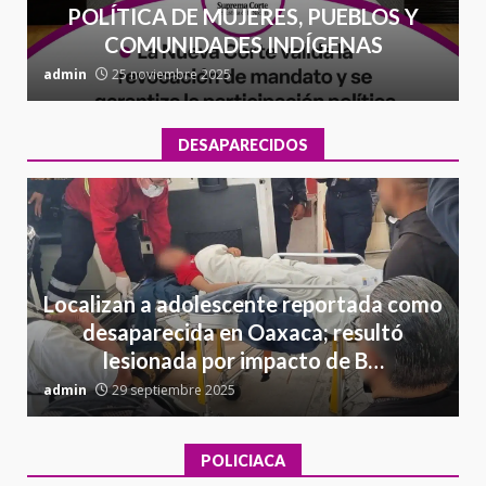
POLÍTICA DE MUJERES, PUEBLOS Y
COMUNIDADES INDÍGENAS
admin
25 noviembre 2025
a
DESAPARECIDOS
Localizan a adolescente reportada como
desaparecida en Oaxaca; resultó
lesionada por impacto de B…
admin
29 septiembre 2025
a
POLICIACA