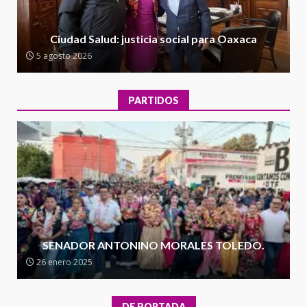
Encuentro de Ariadna Montiel
con el Gobernador Salomón Jara
Ciudad Salud: justicia social para Oaxaca
Cruz reafirma la consolidación
5 agosto 2026
de la transformación en
3
territorio oaxaqueño
30 julio 2026
PARTIDOS
Secretaría de Gobierno refuerza
presencia institucional en San
Juan Mazatlán
4
20 julio 2026
Sanciona Municipio de Oaxaca
de Juárez caso de maltrato
animal tras denuncia ciudadana
SENADOR ANTONINO MORALES TOLEDO.
5
16 julio 2026
26 enero 2025
Detienen a Ernesto Ruffo en Baja
California; FGR lo investiga por
DE PORTADA