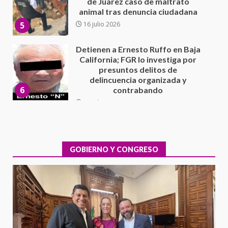
presuntos delitos de
delincuencia organizada y
6
contrabando
16 julio 2026
Sin paso carretera Oaxaca-
Cuacnopalan
26 junio 2026
7
Exhorta Poder Legislativo al
IEEPO y al Iocied a realizar una
evaluación técnica y estructural
integral de las instalaciones de la
GOBIERNO Y CONGRESO
1
Escuela Secundaria General
Moisés Sáenz Garza
5 agosto 2026
Ciudad Salud: justicia social para
Oaxaca
5 agosto 2026
2