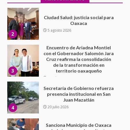
Encuentro de Ariadna Montiel
con el Gobernador Salomón Jara
Cruz reafirma la consolidación
de la transformación en
3
territorio oaxaqueño
30 julio 2026
Secretaría de Gobierno refuerza
presencia institucional en San
Juan Mazatlán
4
20 julio 2026
Sanciona Municipio de Oaxaca
de Juárez caso de maltrato
animal tras denuncia ciudadana
5
16 julio 2026
Detienen a Ernesto Ruffo en Baja
California; FGR lo investiga por