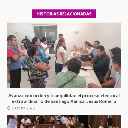
HISTORIAS RELACIONADAS
Ciudad Salud: justicia social para
Oaxaca
5 agosto 2026
3
Avanza con orden y tranquilidad el proceso electoral
extraordinario de Santiago Xanica: Jesús Romero
7 agosto 2026
Encuentro de Ariadna Montiel
con el Gobernador Salomón Jara
Cruz reafirma la consolidación
de la transformación en