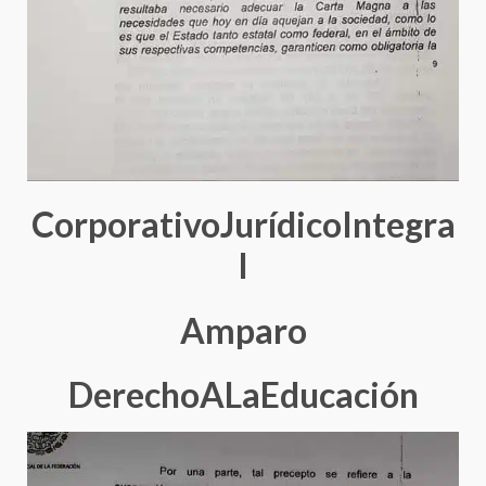
CorporativoJurídicoIntegra
l
Amparo
DerechoALaEducación