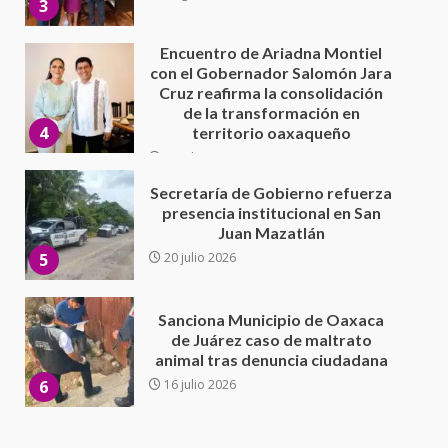
4
territorio oaxaqueño
30 julio 2026
Secretaría de Gobierno refuerza
presencia institucional en San
Juan Mazatlán
5
20 julio 2026
Sanciona Municipio de Oaxaca
de Juárez caso de maltrato
animal tras denuncia ciudadana
6
16 julio 2026
Detienen a Ernesto Ruffo en Baja
California; FGR lo investiga por
presuntos delitos de
delincuencia organizada y
7
contrabando
16 julio 2026
Avanza con orden y tranquilidad