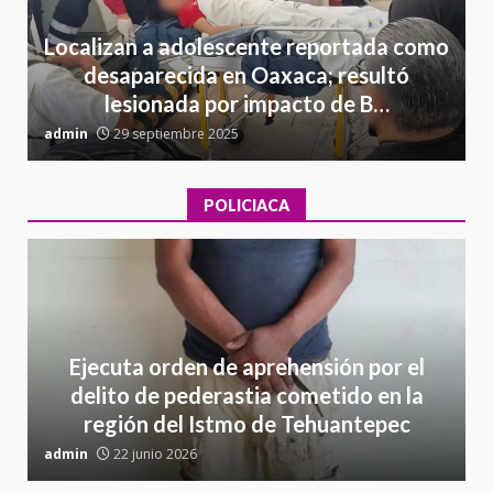
Localizan a adolescente reportada como
desaparecida en Oaxaca; resultó
lesionada por impacto de B…
admin
29 septiembre 2025
a
POLICIACA
Ejecuta orden de aprehensión por el
delito de pederastia cometido en la
región del Istmo de Tehuantepec
admin
22 junio 2026
a