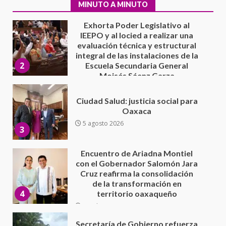
2
Escuela Secundaria General
MINUTO A MINUTO
Moisés Sáenz Garza
5 agosto 2026
Ciudad Salud: justicia social para
Oaxaca
5 agosto 2026
3
Encuentro de Ariadna Montiel
con el Gobernador Salomón Jara
Cruz reafirma la consolidación
de la transformación en
4
territorio oaxaqueño
30 julio 2026
Secretaría de Gobierno refuerza
presencia institucional en San
Juan Mazatlán
5
20 julio 2026
Sanciona Municipio de Oaxaca