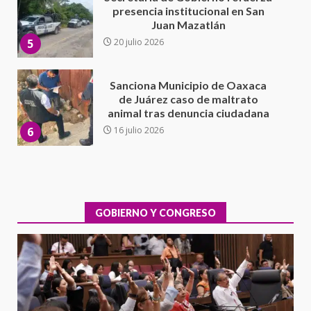
de Juárez caso de maltrato
animal tras denuncia ciudadana
6
16 julio 2026
Detienen a Ernesto Ruffo en Baja
California; FGR lo investiga por
presuntos delitos de
delincuencia organizada y
7
contrabando
16 julio 2026
Avanza con orden y tranquilidad
el proceso electoral
extraordinario de Santiago
Xanica: Jesús Romero
GOBIERNO Y CONGRESO
1
7 agosto 2026
Exhorta Poder Legislativo al
IEEPO y al Iocied a realizar una
evaluación técnica y estructural
integral de las instalaciones de la
2
Escuela Secundaria General