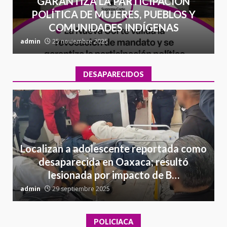
GARANTIZA LA PARTICIPACIÓN
POLÍTICA DE MUJERES, PUEBLOS Y
COMUNIDADES INDÍGENAS
admin
25 noviembre 2025
a
DESAPARECIDOS
Localizan a adolescente reportada como
desaparecida en Oaxaca; resultó
lesionada por impacto de B…
admin
29 septiembre 2025
a
POLICIACA