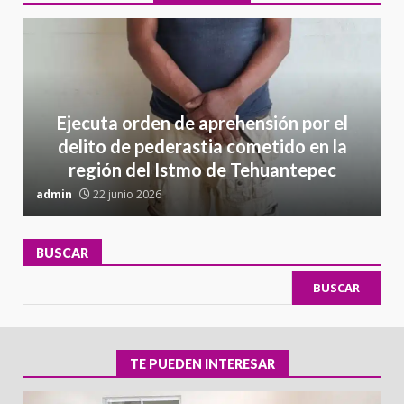
Ejecuta orden de aprehensión por el
delito de pederastia cometido en la
región del Istmo de Tehuantepec
admin
22 junio 2026
a
BUSCAR
BUSCAR
TE PUEDEN INTERESAR