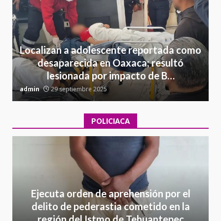
Localizan a adolescente reportada como
desaparecida en Oaxaca; resultó
lesionada por impacto de B…
admin
29 septiembre 2025
a
POLICIACA
Ejecuta orden de aprehensión por el
delito de pederastia cometido en la
región del Istmo de Tehuantepec