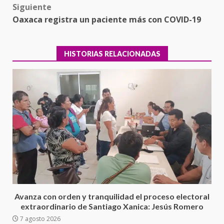
Siguiente
Oaxaca registra un paciente más con COVID-19
HISTORIAS RELACIONADAS
Ciudad Salud: justicia social para
Oaxaca
5 agosto 2026
3
Avanza con orden y tranquilidad el proceso electoral
extraordinario de Santiago Xanica: Jesús Romero
7 agosto 2026
Encuentro de Ariadna Montiel