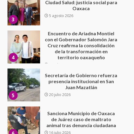
con el Gobernador Salomón Jara
Cruz reafirma la consolidación
de la transformación en
4
territorio oaxaqueño
30 julio 2026
Secretaría de Gobierno refuerza
presencia institucional en San
Juan Mazatlán
5
20 julio 2026
Sanciona Municipio de Oaxaca
de Juárez caso de maltrato
animal tras denuncia ciudadana
6
16 julio 2026
Detienen a Ernesto Ruffo en Baja
California; FGR lo investiga por
presuntos delitos de
delincuencia organizada y
7
contrabando