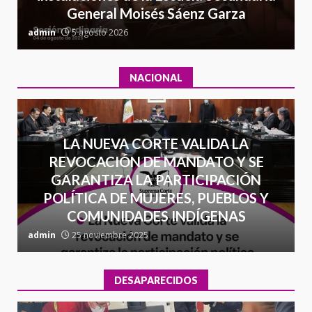
General Moisés Sáenz Garza
16 julio 2026
C
admin
5 agosto 2026
a
NACIONAL
LA NUEVA CORTE VALIDA LA
REVOCACIÓN DE MANDATO Y SE
GARANTIZA LA PARTICIPACIÓN
POLÍTICA DE MUJERES, PUEBLOS Y
COMUNIDADES INDÍGENAS
admin
25 noviembre 2025
a
DESAPARECIDOS