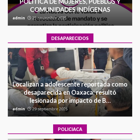
POLÍTICA DE MUJERES, PUEBLOS Y
COMUNIDADES INDÍGENAS
admin
25 noviembre 2025
a
DESAPARECIDOS
Localizan a adolescente reportada como
desaparecida en Oaxaca; resultó
lesionada por impacto de B…
admin
29 septiembre 2025
a
POLICIACA