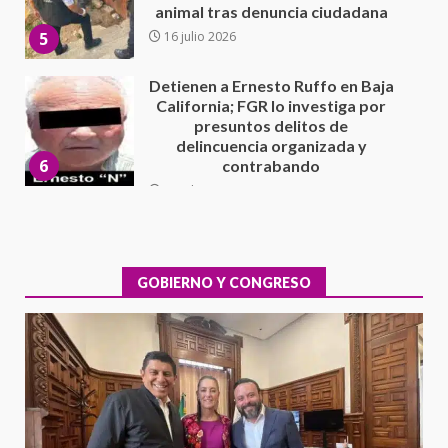
delincuencia organizada y
6
contrabando
16 julio 2026
Sin paso carretera Oaxaca-
Cuacnopalan
26 junio 2026
7
Exhorta Poder Legislativo al
IEEPO y al Iocied a realizar una
evaluación técnica y estructural
integral de las instalaciones de la
GOBIERNO Y CONGRESO
1
Escuela Secundaria General
Moisés Sáenz Garza
5 agosto 2026
Ciudad Salud: justicia social para
Oaxaca
5 agosto 2026
2