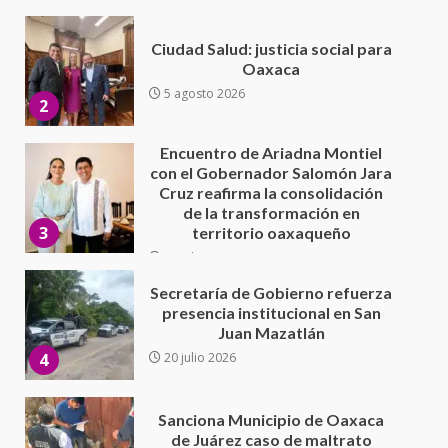
Encuentro de Ariadna Montiel
con el Gobernador Salomón Jara
Cruz reafirma la consolidación
de la transformación en
3
territorio oaxaqueño
30 julio 2026
Secretaría de Gobierno refuerza
presencia institucional en San
Juan Mazatlán
4
20 julio 2026
Sanciona Municipio de Oaxaca
de Juárez caso de maltrato
animal tras denuncia ciudadana
5
16 julio 2026
Detienen a Ernesto Ruffo en Baja
California; FGR lo investiga por
presuntos delitos de