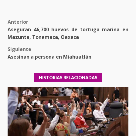
Post
Anterior
Aseguran 46,700 huevos de tortuga marina en
navigation
Mazunte, Tonameca, Oaxaca
Siguiente
Asesinan a persona en Miahuatlán
HISTORIAS RELACIONADAS