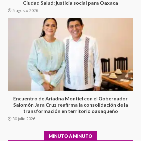
presuntos delitos de
Ciudad Salud: justicia social para Oaxaca
delincuencia organizada y
5 agosto 2026
6
contrabando
16 julio 2026
Sin paso carretera Oaxaca-
Cuacnopalan
26 junio 2026
7
Exhorta Poder Legislativo al
IEEPO y al Iocied a realizar una
evaluación técnica y estructural
integral de las instalaciones de la
1
Escuela Secundaria General
Encuentro de Ariadna Montiel con el Gobernador
Moisés Sáenz Garza
Salomón Jara Cruz reafirma la consolidación de la
5 agosto 2026
transformación en territorio oaxaqueño
Ciudad Salud: justicia social para
30 julio 2026
Oaxaca
5 agosto 2026
2
MINUTO A MINUTO