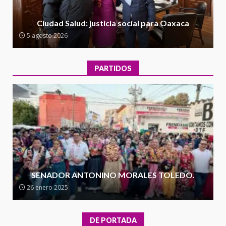
Encuentro de Ariadna Montiel
con el Gobernador Salomón Jara
Ciudad Salud: justicia social para Oaxaca
Cruz reafirma la consolidación
5 agosto 2026
de la transformación en
3
territorio oaxaqueño
30 julio 2026
PARTIDOS
Secretaría de Gobierno refuerza
presencia institucional en San
Juan Mazatlán
4
20 julio 2026
Sanciona Municipio de Oaxaca
de Juárez caso de maltrato
animal tras denuncia ciudadana
SENADOR ANTONINO MORALES TOLEDO.
5
16 julio 2026
26 enero 2025
Detienen a Ernesto Ruffo en Baja
California; FGR lo investiga por
DE PORTADA
presuntos delitos de