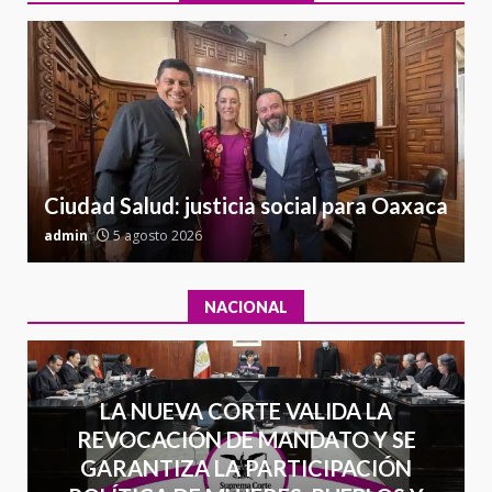
delincuencia organizada y
6
contrabando
16 julio 2026
l
Sin paso carretera Oaxaca-
a
Cuacnopalan
26 junio 2026
7
Ciudad Salud: justicia social para Oaxaca
admin
5 agosto 2026
a
NACIONAL
LA NUEVA CORTE VALIDA LA
REVOCACIÓN DE MANDATO Y SE
GARANTIZA LA PARTICIPACIÓN