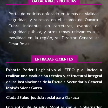
OAXACA VIAL Y NOTICIAS
Portal de noticias enfocado en temas de vialidad,
seguridad, y sucesos en el estado de Oaxaca.
Cubre incidentes en carreteras, eventos de
seguridad pública, y otros temas relevantes a la
movilidad en la región, su Director General es
Omar Rojas
ENTRADAS RECIENTES
Exhorta Poder Legislativo al IEEPO y al Iocied a
realizar una evaluación técnica y estructural integral
de las instalaciones de la Escuela Secundaria General
Moisés Sáenz Garza
Ciudad Salud: justicia social para Oaxaca
Encuentro de Ariadna Montiel con el Gobernador