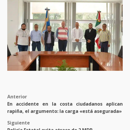
Post
Anterior
En accidente en la costa ciudadanos aplican
navigation
rapiña, el argumento: la carga «está asegurada»
Siguiente
Policía Estatal evita atraco de 2 MDP