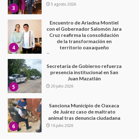
de la transformación en
4
territorio oaxaqueño
30 julio 2026
Secretaría de Gobierno refuerza
presencia institucional en San
Juan Mazatlán
5
20 julio 2026
Sanciona Municipio de Oaxaca
de Juárez caso de maltrato
animal tras denuncia ciudadana
6
16 julio 2026
Detienen a Ernesto Ruffo en Baja
California; FGR lo investiga por
presuntos delitos de
delincuencia organizada y
7
contrabando
16 julio 2026