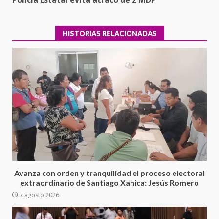
HISTORIAS RELACIONADAS
Ciudad Salud: justicia social para
Oaxaca
5 agosto 2026
3
Avanza con orden y tranquilidad el proceso electoral
extraordinario de Santiago Xanica: Jesús Romero
7 agosto 2026
Encuentro de Ariadna Montiel
con el Gobernador Salomón Jara
Cruz reafirma la consolidación