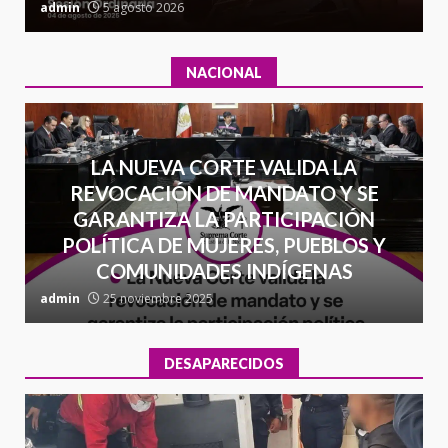
admin
5 agosto 2026
a
NACIONAL
LA NUEVA CORTE VALIDA LA
REVOCACIÓN DE MANDATO Y SE
GARANTIZA LA PARTICIPACIÓN
POLÍTICA DE MUJERES, PUEBLOS Y
COMUNIDADES INDÍGENAS
admin
25 noviembre 2025
a
DESAPARECIDOS