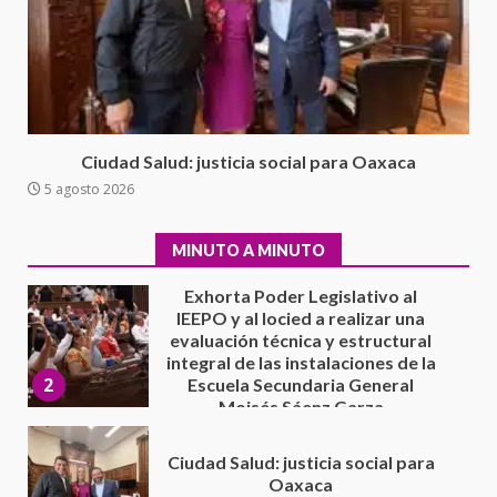
Avanza con orden y tranquilidad
el proceso electoral
extraordinario de Santiago
Xanica: Jesús Romero
1
7 agosto 2026
Exhorta Poder Legislativo al
Ciudad Salud: justicia social para Oaxaca
IEEPO y al Iocied a realizar una
5 agosto 2026
evaluación técnica y estructural
integral de las instalaciones de la
2
Escuela Secundaria General
MINUTO A MINUTO
Moisés Sáenz Garza
5 agosto 2026
Ciudad Salud: justicia social para
Oaxaca
5 agosto 2026
3
Encuentro de Ariadna Montiel
con el Gobernador Salomón Jara
Cruz reafirma la consolidación