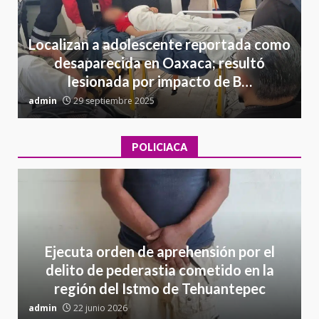
Localizan a adolescente reportada como
desaparecida en Oaxaca; resultó
lesionada por impacto de B…
admin
29 septiembre 2025
a
POLICIACA
Ejecuta orden de aprehensión por el
delito de pederastia cometido en la
región del Istmo de Tehuantepec
admin
22 junio 2026
a