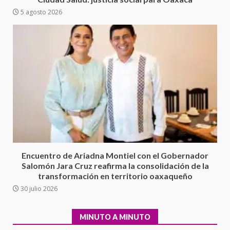
delincuencia organizada y
5 agosto 2026
6
contrabando
16 julio 2026
Sin paso carretera Oaxaca-
Cuacnopalan
26 junio 2026
7
Exhorta Poder Legislativo al
IEEPO y al Iocied a realizar una
evaluación técnica y estructural
integral de las instalaciones de la
1
Escuela Secundaria General
Encuentro de Ariadna Montiel con el Gobernador
Moisés Sáenz Garza
Salomón Jara Cruz reafirma la consolidación de la
5 agosto 2026
transformación en territorio oaxaqueño
Ciudad Salud: justicia social para
30 julio 2026
Oaxaca
5 agosto 2026
2
MINUTO A MINUTO