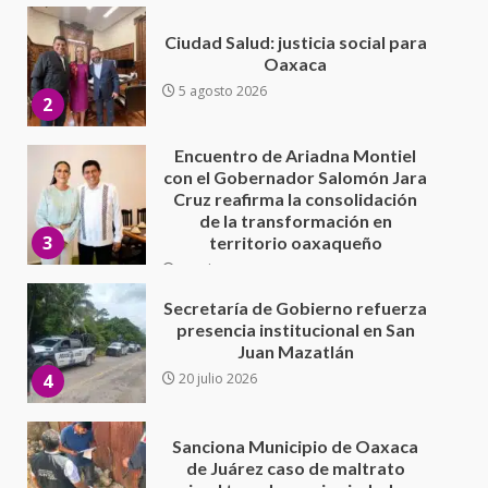
Encuentro de Ariadna Montiel
con el Gobernador Salomón Jara
Cruz reafirma la consolidación
de la transformación en
3
territorio oaxaqueño
30 julio 2026
Secretaría de Gobierno refuerza
presencia institucional en San
Juan Mazatlán
4
20 julio 2026
Sanciona Municipio de Oaxaca
de Juárez caso de maltrato
animal tras denuncia ciudadana
5
16 julio 2026
Detienen a Ernesto Ruffo en Baja
California; FGR lo investiga por
presuntos delitos de