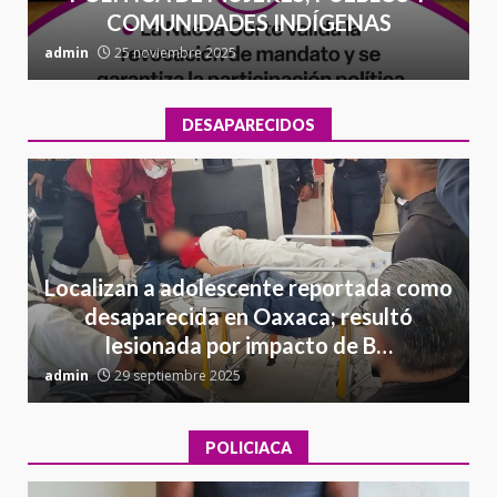
COMUNIDADES INDÍGENAS
admin
25 noviembre 2025
a
DESAPARECIDOS
Localizan a adolescente reportada como
desaparecida en Oaxaca; resultó
lesionada por impacto de B…
admin
29 septiembre 2025
a
POLICIACA