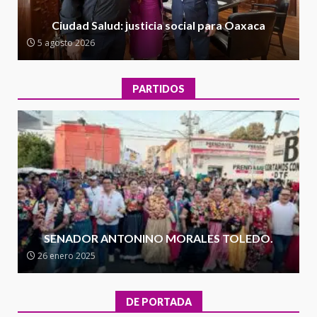
Encuentro de Ariadna Montiel
con el Gobernador Salomón Jara
Ciudad Salud: justicia social para Oaxaca
Cruz reafirma la consolidación
5 agosto 2026
de la transformación en
3
territorio oaxaqueño
30 julio 2026
PARTIDOS
Secretaría de Gobierno refuerza
presencia institucional en San
Juan Mazatlán
4
20 julio 2026
Sanciona Municipio de Oaxaca
de Juárez caso de maltrato
animal tras denuncia ciudadana
SENADOR ANTONINO MORALES TOLEDO.
5
16 julio 2026
26 enero 2025
Detienen a Ernesto Ruffo en Baja
California; FGR lo investiga por
DE PORTADA
presuntos delitos de