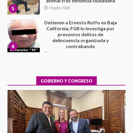
delincuencia organizada y
6
contrabando
16 julio 2026
Sin paso carretera Oaxaca-
Cuacnopalan
26 junio 2026
7
Exhorta Poder Legislativo al
IEEPO y al Iocied a realizar una
evaluación técnica y estructural
integral de las instalaciones de la
GOBIERNO Y CONGRESO
1
Escuela Secundaria General
Moisés Sáenz Garza
5 agosto 2026
Ciudad Salud: justicia social para
Oaxaca
5 agosto 2026
2