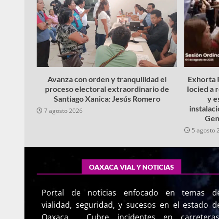
Avanza con orden y tranquilidad el
Exhorta P
proceso electoral extraordinario de
Iocied a 
Santiago Xanica: Jesús Romero
y e
instalac
7 agosto 2026
Gen
5 agosto 
OAXACA VIAL Y NOTICIAS
Portal de noticias enfocado en temas d
vialidad, seguridad, y sucesos en el estado d
Oaxaca. Cubre incidentes en carreteras