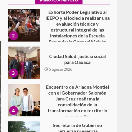
7 agosto 2026
Exhorta Poder Legislativo al
IEEPO y al Iocied a realizar una
evaluación técnica y
estructural integral de las
2
instalaciones de la Escuela
Secundaria General Moisés
Sáenz Garza
5 agosto 2026
Ciudad Salud: justicia social
para Oaxaca
5 agosto 2026
3
Encuentro de Ariadna Montiel
con el Gobernador Salomón
Jara Cruz reafirma la
consolidación de la
4
transformación en territorio
oaxaqueño
30 julio 2026
Secretaría de Gobierno
refuerza presencia