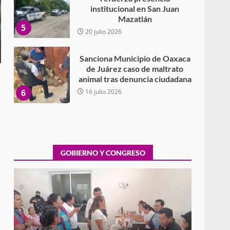
institucional en San Juan
Mazatlán
5
20 julio 2026
Sanciona Municipio de Oaxaca
de Juárez caso de maltrato
animal tras denuncia ciudadana
6
16 julio 2026
Detienen a Ernesto Ruffo en
Baja California; FGR lo investiga
por presuntos delitos de
delincuencia organizada y
GOBIERNO Y CONGRESO
7
contrabando
16 julio 2026
Avanza con orden y
tranquilidad el proceso
electoral extraordinario de
Santiago Xanica: Jesús Romero
Exhorta Poder Legislativo al IEEPO y al Iocied
1
a realizar una evaluación técnica y
7 agosto 2026