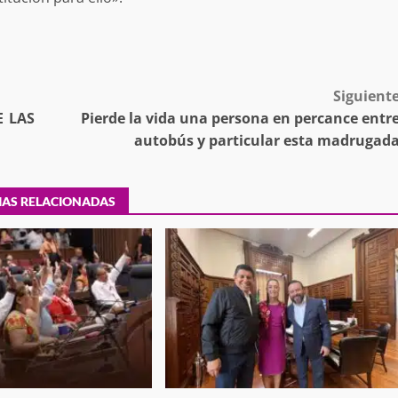
a “Juana
Avanza con orden y tranquilidad el proceso
oaxaqueñas
electoral extraordinario de Santiago Xanica:
Jesús Romero
7 agosto 2026
Siguient
E LAS
Pierde la vida una persona en percance entr
autobús y particular esta madrugad
IAS RELACIONADAS
ular a la
San Pedro
¡Histórico! Bukele elimina el presupuesto a
los partidos políticos.
30 enero 2025