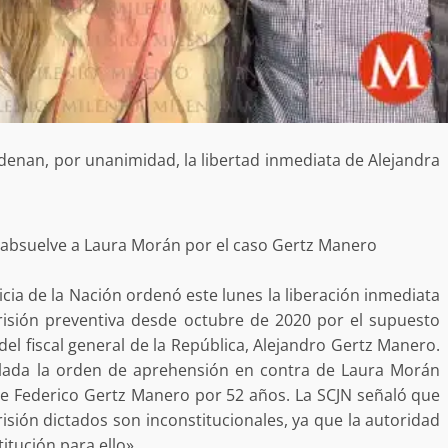
enan, por unanimidad, la libertad inmediata de Alejandra
y absuelve a Laura Morán por el caso Gertz Manero
cia de la Nación ordenó este lunes la liberación inmediata
risión preventiva desde octubre de 2020 por el supuesto
l fiscal general de la República, Alejandro Gertz Manero.
lada la orden de aprehensión en contra de Laura Morán
de Federico Gertz Manero por 52 años. La SCJN señaló que
isión dictados son inconstitucionales, ya que la autoridad
itución para ello».