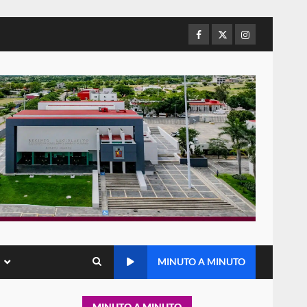
refuerza presencia
institucional en San Juan
Mazatlán
Facebook
Twitter
Instagram
5
20 julio 2026
Sanciona Municipio de Oaxaca
de Juárez caso de maltrato
animal tras denuncia ciudadana
6
16 julio 2026
Detienen a Ernesto Ruffo en
Baja California; FGR lo investiga
por presuntos delitos de
delincuencia organizada y
7
contrabando
16 julio 2026
Avanza con orden y
MINUTO A MINUTO
tranquilidad el proceso
electoral extraordinario de
Santiago Xanica: Jesús Romero
1
MINUTO A MINUTO