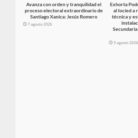
Avanza con orden y tranquilidad el
Exhorta Pode
proceso electoral extraordinario de
al Iocied a
Santiago Xanica: Jesús Romero
técnica y es
instala
7 agosto 2026
Secundaria
Secretaría de Gobier
5 agosto 202
presencia instituciona
Mazatlán
admin
20 julio 2026
Despliega Gabinete d
operativos aéreos en l
para reforzar la vi