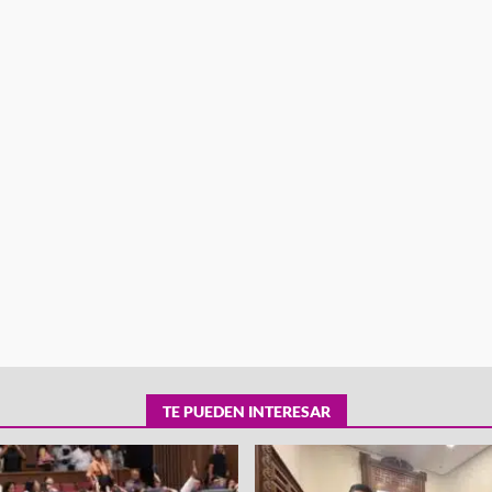
tra robo con
mpleada en la
Secretaría de Gobierno refuerza
 Mercado de
presencia institucional en San Jua
Mazatlán
admin
20 julio 2026
TE PUEDEN INTERESAR