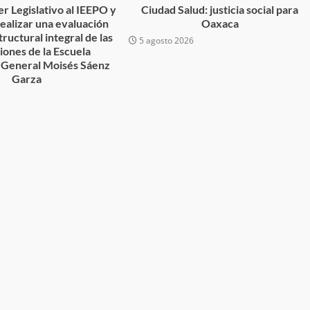
r Legislativo al IEEPO y
Ciudad Salud: justicia social para
 realizar una evaluación
Oaxaca
tructural integral de las
5 agosto 2026
ciones de la Escuela
 General Moisés Sáenz
Garza
no refuerza
Avanza con orden y tranquilidad e
6
l en San Juan
proceso electoral extraordinario 
Santiago Xanica: Jesús Romero
admin
7 agosto 2026
e Seguridad
Detienen a Ernesto Ruffo en Baja
a Sierra Sur
California; FGR lo investiga por
gilancia y
presuntos delitos de delincuenci