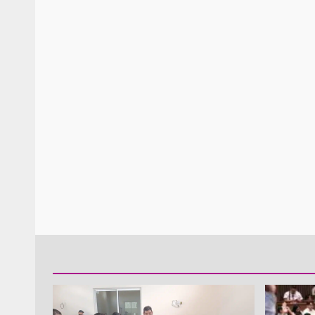
Policía Municipal frus
violencia y auxilia a e
zona de Módulos del
Abasto
admin
27 enero 2026