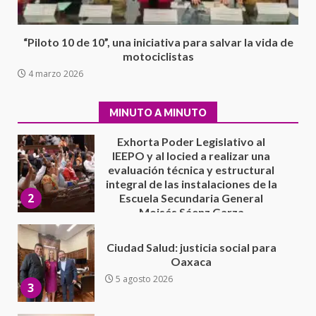
Xanica: Jesús Romero
1
7 agosto 2026
“Piloto 10 de 10”, una iniciativa para salvar la vida de
Exhorta Poder Legislativo al
motociclistas
IEEPO y al Iocied a realizar una
4 marzo 2026
evaluación técnica y estructural
integral de las instalaciones de la
2
Escuela Secundaria General
MINUTO A MINUTO
Moisés Sáenz Garza
5 agosto 2026
Ciudad Salud: justicia social para
Oaxaca
5 agosto 2026
3
Encuentro de Ariadna Montiel
con el Gobernador Salomón Jara
Cruz reafirma la consolidación
de la transformación en
4
territorio oaxaqueño
30 julio 2026