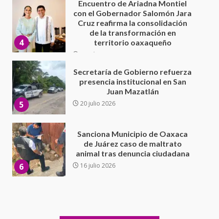
Secretaría de Gobierno refuerza
presencia institucional en San
Juan Mazatlán
5
20 julio 2026
Sanciona Municipio de Oaxaca
de Juárez caso de maltrato
animal tras denuncia ciudadana
6
16 julio 2026
Detienen a Ernesto Ruffo en Baja
California; FGR lo investiga por
presuntos delitos de
delincuencia organizada y
7
contrabando
16 julio 2026
Avanza con orden y tranquilidad
el proceso electoral
extraordinario de Santiago