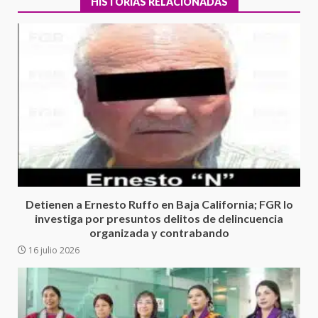
HISTORIAS RELACIONADAS
Ciudad Salud: justicia social para
Oaxaca
5 agosto 2026
3
Detienen a Ernesto Ruffo en Baja California; FGR lo
investiga por presuntos delitos de delincuencia
organizada y contrabando
Encuentro de Ariadna Montiel
16 julio 2026
con el Gobernador Salomón Jara
Cruz reafirma la consolidación
de la transformación en
4
territorio oaxaqueño
30 julio 2026