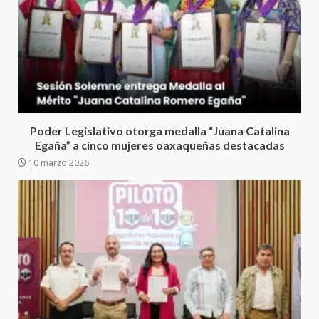
Secretaría de Gobierno refuerza
presencia institucional en San
Juan Mazatlán
5
20 julio 2026
Sanciona Municipio de Oaxaca
de Juárez caso de maltrato
Poder Legislativo otorga medalla “Juana Catalina
animal tras denuncia ciudadana
Egaña” a cinco mujeres oaxaqueñas destacadas
6
16 julio 2026
10 marzo 2026
Detienen a Ernesto Ruffo en Baja
California; FGR lo investiga por
presuntos delitos de
delincuencia organizada y
7
contrabando
16 julio 2026
Avanza con orden y tranquilidad
el proceso electoral
extraordinario de Santiago