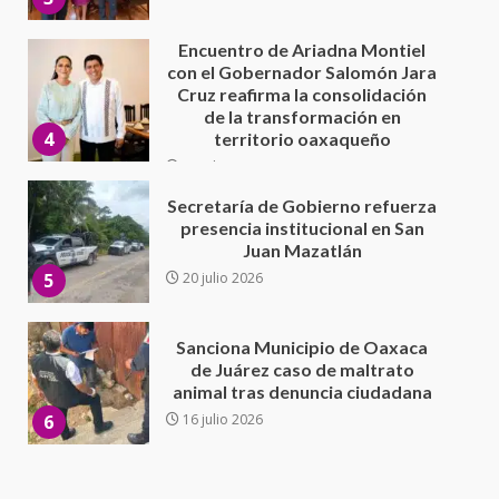
30 julio 2026
Secretaría de Gobierno refuerza
presencia institucional en San
Juan Mazatlán
5
20 julio 2026
Sanciona Municipio de Oaxaca
de Juárez caso de maltrato
animal tras denuncia ciudadana
6
16 julio 2026
Detienen a Ernesto Ruffo en Baja
California; FGR lo investiga por
presuntos delitos de
delincuencia organizada y
7
contrabando
16 julio 2026
Avanza con orden y tranquilidad