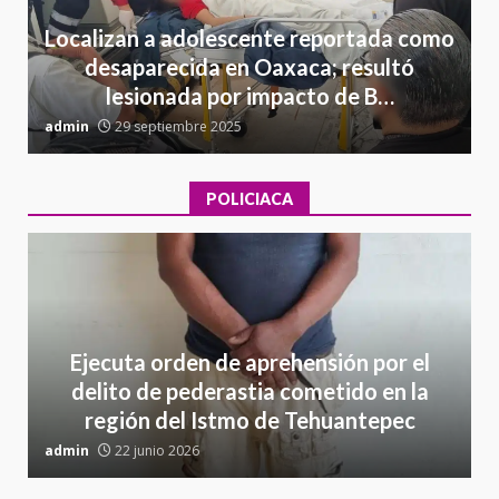
Localizan a adolescente reportada como
desaparecida en Oaxaca; resultó
lesionada por impacto de B…
admin
29 septiembre 2025
a
POLICIACA
Ejecuta orden de aprehensión por el
delito de pederastia cometido en la
región del Istmo de Tehuantepec
admin
22 junio 2026
a