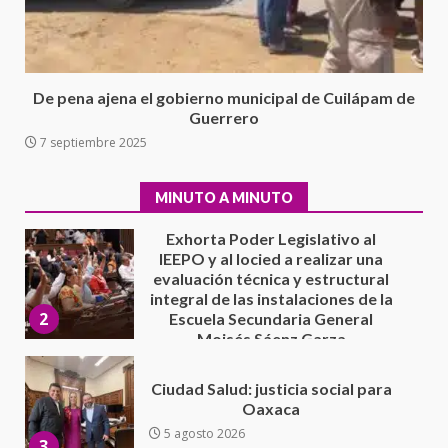
el proceso electoral
extraordinario de Santiago
Xanica: Jesús Romero
1
7 agosto 2026
De pena ajena el gobierno municipal de Cuilápam de
Exhorta Poder Legislativo al
Guerrero
IEEPO y al Iocied a realizar una
7 septiembre 2025
evaluación técnica y estructural
integral de las instalaciones de la
2
Escuela Secundaria General
MINUTO A MINUTO
Moisés Sáenz Garza
5 agosto 2026
Ciudad Salud: justicia social para
Oaxaca
5 agosto 2026
3
Encuentro de Ariadna Montiel
con el Gobernador Salomón Jara
Cruz reafirma la consolidación
de la transformación en
4
territorio oaxaqueño