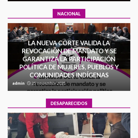
NACIONAL
LA NUEVA CORTE VALIDA LA
REVOCACIÓN DE MANDATO Y SE
GARANTIZA LA PARTICIPACIÓN
POLÍTICA DE MUJERES, PUEBLOS Y
COMUNIDADES INDÍGENAS
admin
25 noviembre 2025
a
DESAPARECIDOS