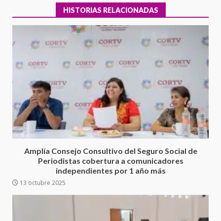
HISTORIAS RELACIONADAS
Ciudad Salud: justicia social para
Oaxaca
Amplía Consejo Consultivo del Seguro Social de
5 agosto 2026
3
Periodistas cobertura a comunicadores
independientes por 1 año más
13 octubre 2025
Encuentro de Ariadna Montiel
con el Gobernador Salomón Jara
Cruz reafirma la consolidación
de la transformación en