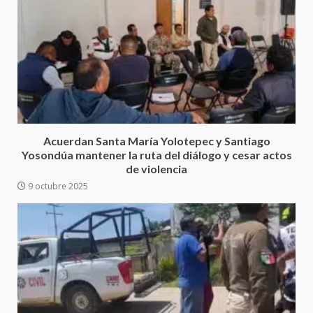
4
territorio oaxaqueño
30 julio 2026
Secretaría de Gobierno refuerza
presencia institucional en San
Juan Mazatlán
5
20 julio 2026
Sanciona Municipio de Oaxaca
Acuerdan Santa María Yolotepec y Santiago
de Juárez caso de maltrato
Yosondúa mantener la ruta del diálogo y cesar actos
animal tras denuncia ciudadana
de violencia
6
16 julio 2026
9 octubre 2025
Detienen a Ernesto Ruffo en Baja
California; FGR lo investiga por
presuntos delitos de
delincuencia organizada y
7
contrabando
16 julio 2026
Avanza con orden y tranquilidad