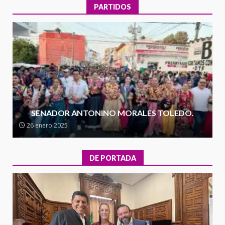
30 julio 2026
PARTIDOS
Secretaría de Gobierno refuerza
presencia institucional en San
Juan Mazatlán
4
20 julio 2026
Sanciona Municipio de Oaxaca
de Juárez caso de maltrato
animal tras denuncia ciudadana
SENADOR ANTONINO MORALES TOLEDO.
5
16 julio 2026
26 enero 2025
Detienen a Ernesto Ruffo en Baja
California; FGR lo investiga por
DE PORTADA
presuntos delitos de
delincuencia organizada y
6
contrabando
16 julio 2026
l
Sin paso carretera Oaxaca-
a
Cuacnopalan