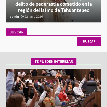
delito de pederastia cometido en la
región del Istmo de Tehuantepec
admin
22 junio 2026
a
BUSCAR
BUSCAR
TE PUEDEN INTERESAR