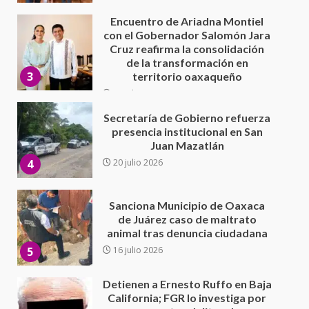
30 julio 2026
Secretaría de Gobierno refuerza
presencia institucional en San
Juan Mazatlán
4
20 julio 2026
Sanciona Municipio de Oaxaca
de Juárez caso de maltrato
animal tras denuncia ciudadana
5
16 julio 2026
Detienen a Ernesto Ruffo en Baja
California; FGR lo investiga por
presuntos delitos de
delincuencia organizada y
6
contrabando
16 julio 2026
Sin paso carretera Oaxaca-