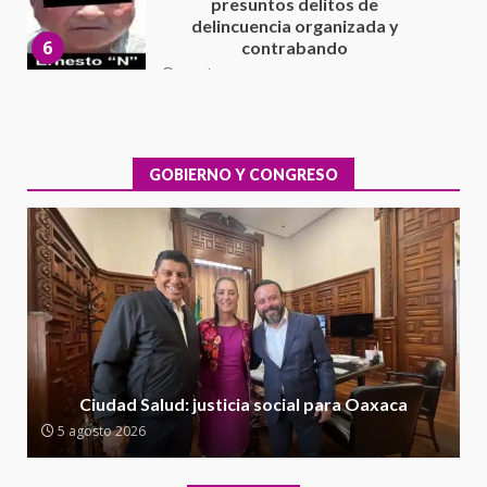
Cuacnopalan
26 junio 2026
7
Exhorta Poder Legislativo al
IEEPO y al Iocied a realizar una
evaluación técnica y estructural
integral de las instalaciones de la
GOBIERNO Y CONGRESO
1
Escuela Secundaria General
Moisés Sáenz Garza
5 agosto 2026
Ciudad Salud: justicia social para
Oaxaca
5 agosto 2026
2
Encuentro de Ariadna Montiel
con el Gobernador Salomón Jara
Ciudad Salud: justicia social para Oaxaca
Cruz reafirma la consolidación
5 agosto 2026
de la transformación en
3
territorio oaxaqueño