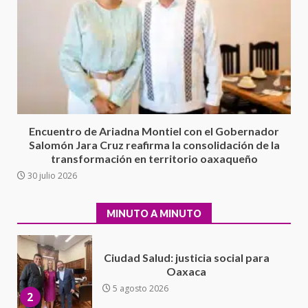
Cuacnopalan
26 junio 2026
7
Exhorta Poder Legislativo al
IEEPO y al Iocied a realizar una
evaluación técnica y estructural
integral de las instalaciones de la
1
Escuela Secundaria General
Encuentro de Ariadna Montiel con el Gobernador
Moisés Sáenz Garza
Salomón Jara Cruz reafirma la consolidación de la
5 agosto 2026
transformación en territorio oaxaqueño
Ciudad Salud: justicia social para
30 julio 2026
Oaxaca
5 agosto 2026
2
MINUTO A MINUTO
Encuentro de Ariadna Montiel
con el Gobernador Salomón Jara
Cruz reafirma la consolidación
de la transformación en
3
territorio oaxaqueño