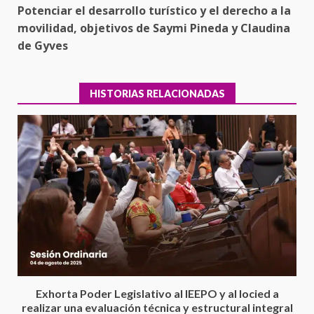
Potenciar el desarrollo turístico y el derecho a la
movilidad, objetivos de Saymi Pineda y Claudina
de Gyves
HISTORIAS RELACIONADAS
Encuentro de Ariadna Montiel
con el Gobernador Salomón Jara
Cruz reafirma la consolidación
Exhorta Poder Legislativo al IEEPO y al Iocied a
de la transformación en
3
realizar una evaluación técnica y estructural integral
territorio oaxaqueño