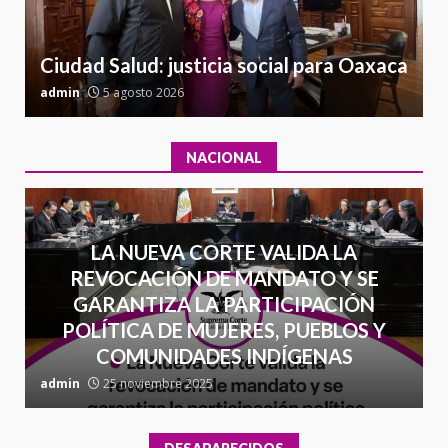
26 junio 2026
7
Ciudad Salud: justicia social para Oaxaca
admin
5 agosto 2026
a
NACIONAL
LA NUEVA CORTE VALIDA LA
REVOCACIÓN DE MANDATO Y SE
GARANTIZA LA PARTICIPACIÓN
POLÍTICA DE MUJERES, PUEBLOS Y
COMUNIDADES INDÍGENAS
admin
25 noviembre 2025
a