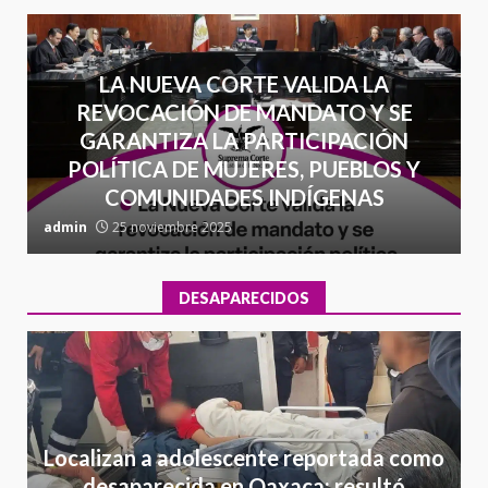
LA NUEVA CORTE VALIDA LA
REVOCACIÓN DE MANDATO Y SE
GARANTIZA LA PARTICIPACIÓN
POLÍTICA DE MUJERES, PUEBLOS Y
COMUNIDADES INDÍGENAS
admin
25 noviembre 2025
a
DESAPARECIDOS
Localizan a adolescente reportada como
desaparecida en Oaxaca; resultó