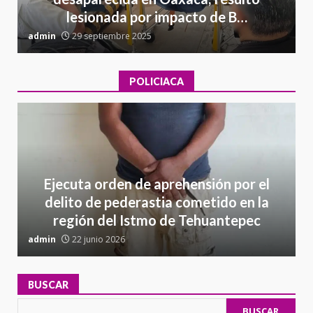
lesionada por impacto de B…
admin
29 septiembre 2025
a
POLICIACA
Ejecuta orden de aprehensión por el
delito de pederastia cometido en la
región del Istmo de Tehuantepec
admin
22 junio 2026
a
BUSCAR
BUSCAR