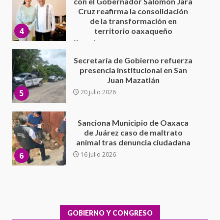
presencia institucional en San
Juan Mazatlán
5
20 julio 2026
Sanciona Municipio de Oaxaca
de Juárez caso de maltrato
animal tras denuncia ciudadana
6
16 julio 2026
Detienen a Ernesto Ruffo en Baja
California; FGR lo investiga por
presuntos delitos de
delincuencia organizada y
7
contrabando
16 julio 2026
Avanza con orden y tranquilidad
el proceso electoral
extraordinario de Santiago
Xanica: Jesús Romero
GOBIERNO Y CONGRESO
1