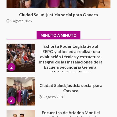
1
7 agosto 2026
Exhorta Poder Legislativo al
Ciudad Salud: justicia social para Oaxaca
IEEPO y al Iocied a realizar una
5 agosto 2026
evaluación técnica y estructural
integral de las instalaciones de la
2
Escuela Secundaria General
MINUTO A MINUTO
Moisés Sáenz Garza
5 agosto 2026
Ciudad Salud: justicia social para
Oaxaca
5 agosto 2026
3
Encuentro de Ariadna Montiel
con el Gobernador Salomón Jara
Cruz reafirma la consolidación
de la transformación en
4
territorio oaxaqueño
30 julio 2026
Secretaría de Gobierno refuerza