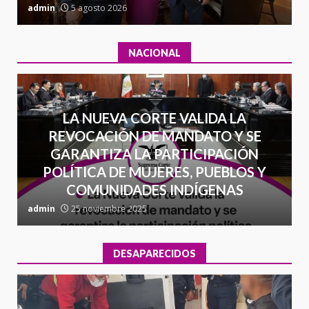
admin
5 agosto 2026
a
NACIONAL
LA NUEVA CORTE VALIDA LA
REVOCACIÓN DE MANDATO Y SE
GARANTIZA LA PARTICIPACIÓN
POLÍTICA DE MUJERES, PUEBLOS Y
COMUNIDADES INDÍGENAS
admin
25 noviembre 2025
a
DESAPARECIDOS