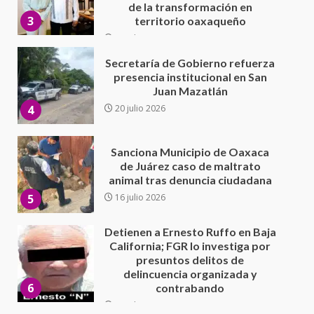
Juan Mazatlán
4
20 julio 2026
Sanciona Municipio de Oaxaca
de Juárez caso de maltrato
animal tras denuncia ciudadana
5
16 julio 2026
Detienen a Ernesto Ruffo en Baja
California; FGR lo investiga por
presuntos delitos de
delincuencia organizada y
6
contrabando
16 julio 2026
Sin paso carretera Oaxaca-
Cuacnopalan
26 junio 2026
7