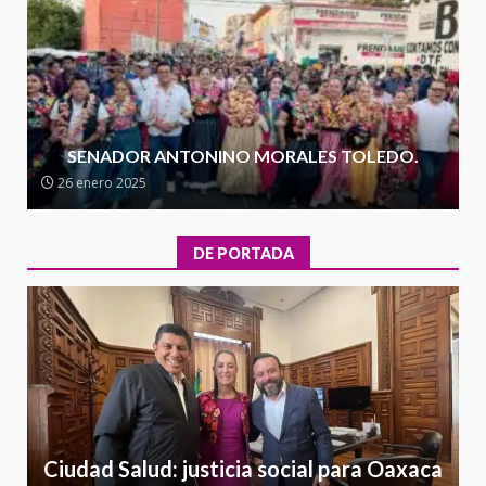
4
20 julio 2026
Sanciona Municipio de Oaxaca
de Juárez caso de maltrato
animal tras denuncia ciudadana
SENADOR ANTONINO MORALES TOLEDO.
5
16 julio 2026
26 enero 2025
Detienen a Ernesto Ruffo en Baja
California; FGR lo investiga por
DE PORTADA
presuntos delitos de
delincuencia organizada y
6
contrabando
16 julio 2026
l
Sin paso carretera Oaxaca-
a
Cuacnopalan
26 junio 2026
7
Ciudad Salud: justicia social para Oaxaca