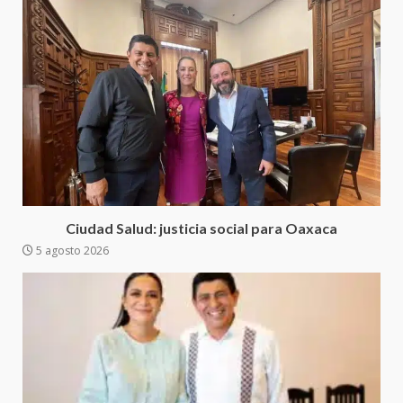
Juan Mazatlán
4
20 julio 2026
Sanciona Municipio de Oaxaca
de Juárez caso de maltrato
animal tras denuncia ciudadana
5
16 julio 2026
Detienen a Ernesto Ruffo en Baja
California; FGR lo investiga por
presuntos delitos de
Ciudad Salud: justicia social para Oaxaca
delincuencia organizada y
5 agosto 2026
6
contrabando
16 julio 2026
Sin paso carretera Oaxaca-
Cuacnopalan
26 junio 2026
7