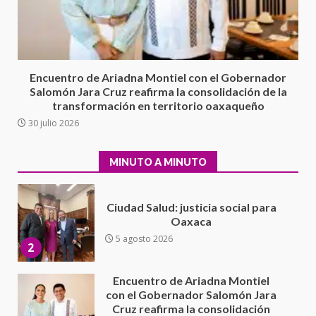
Exhorta Poder Legislativo al
IEEPO y al Iocied a realizar una
evaluación técnica y estructural
integral de las instalaciones de la
1
Escuela Secundaria General
Encuentro de Ariadna Montiel con el Gobernador
Moisés Sáenz Garza
Salomón Jara Cruz reafirma la consolidación de la
5 agosto 2026
transformación en territorio oaxaqueño
Ciudad Salud: justicia social para
30 julio 2026
Oaxaca
5 agosto 2026
2
MINUTO A MINUTO
Encuentro de Ariadna Montiel
con el Gobernador Salomón Jara
Cruz reafirma la consolidación
de la transformación en
3
territorio oaxaqueño
30 julio 2026
Secretaría de Gobierno refuerza
presencia institucional en San