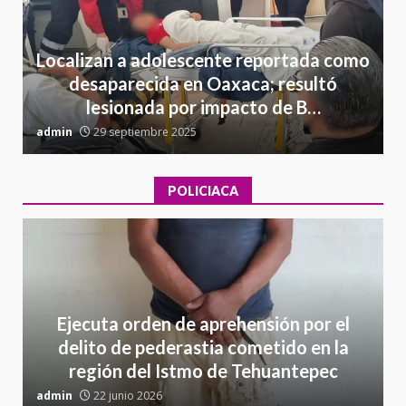
Localizan a adolescente reportada como
desaparecida en Oaxaca; resultó
lesionada por impacto de B…
admin
29 septiembre 2025
a
POLICIACA
Ejecuta orden de aprehensión por el
delito de pederastia cometido en la
región del Istmo de Tehuantepec
admin
22 junio 2026
a