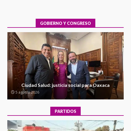
Exhorta Poder Legislativo al
IEEPO y al Iocied a realizar una
evaluación técnica y estructural
integral de las instalaciones de la
GOBIERNO Y CONGRESO
1
Escuela Secundaria General
Moisés Sáenz Garza
5 agosto 2026
Ciudad Salud: justicia social para
Oaxaca
5 agosto 2026
2
Encuentro de Ariadna Montiel
con el Gobernador Salomón Jara
Ciudad Salud: justicia social para Oaxaca
Cruz reafirma la consolidación
5 agosto 2026
de la transformación en
3
territorio oaxaqueño
30 julio 2026
PARTIDOS
Secretaría de Gobierno refuerza
presencia institucional en San
Juan Mazatlán