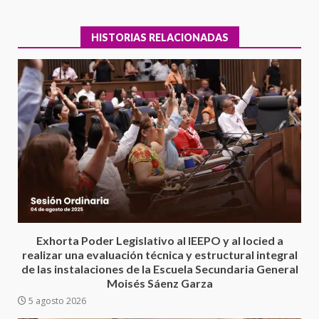
HISTORIAS RELACIONADAS
Encuentro de Ariadna Montiel
con el Gobernador Salomón Jara
Cruz reafirma la consolidación
Exhorta Poder Legislativo al IEEPO y al Iocied a
de la transformación en
3
realizar una evaluación técnica y estructural integral
territorio oaxaqueño
de las instalaciones de la Escuela Secundaria General
30 julio 2026
Moisés Sáenz Garza
Secretaría de Gobierno refuerza
5 agosto 2026
presencia institucional en San