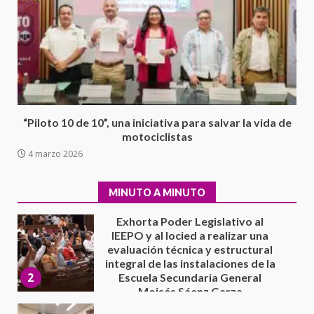
7
contrabando
16 julio 2026
Avanza con orden y tranquilidad
el proceso electoral
extraordinario de Santiago
Xanica: Jesús Romero
1
7 agosto 2026
“Piloto 10 de 10”, una iniciativa para salvar la vida de
Exhorta Poder Legislativo al
motociclistas
IEEPO y al Iocied a realizar una
4 marzo 2026
evaluación técnica y estructural
integral de las instalaciones de la
2
Escuela Secundaria General
MINUTO A MINUTO
Moisés Sáenz Garza
5 agosto 2026
Ciudad Salud: justicia social para
Oaxaca
5 agosto 2026
3
Encuentro de Ariadna Montiel