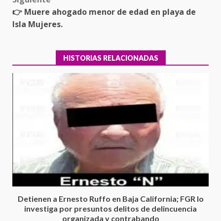
👉 Muere ahogado menor de edad en playa de
Isla Mujeres.
HISTORIAS RELACIONADAS
Ciudad Salud: justicia social para
Oaxaca
5 agosto 2026
3
Detienen a Ernesto Ruffo en Baja California; FGR lo
investiga por presuntos delitos de delincuencia
organizada y contrabando