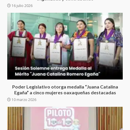
Encuentro de Ariadna Montiel
16 julio 2026
con el Gobernador Salomón Jara
Cruz reafirma la consolidación
de la transformación en
4
territorio oaxaqueño
30 julio 2026
Secretaría de Gobierno refuerza
presencia institucional en San
Juan Mazatlán
5
20 julio 2026
Sanciona Municipio de Oaxaca
de Juárez caso de maltrato
Poder Legislativo otorga medalla “Juana Catalina
animal tras denuncia ciudadana
Egaña” a cinco mujeres oaxaqueñas destacadas
6
16 julio 2026
10 marzo 2026
Detienen a Ernesto Ruffo en Baja
California; FGR lo investiga por
presuntos delitos de
delincuencia organizada y