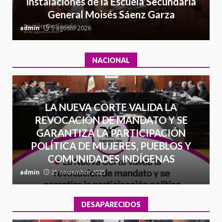
7
instalaciones de la Escuela Secundaria
contrabando
General Moisés Sáenz Garza
16 julio 2026
C
admin
5 agosto 2026
a
NACIONAL
LA NUEVA CORTE VALIDA LA
REVOCACIÓN DE MANDATO Y SE
GARANTIZA LA PARTICIPACIÓN
POLÍTICA DE MUJERES, PUEBLOS Y
COMUNIDADES INDÍGENAS
admin
25 noviembre 2025
a
DESAPARECIDOS