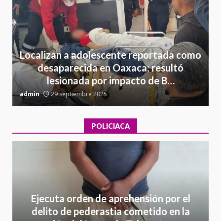
Localizan a adolescente reportada como
desaparecida en Oaxaca; resultó
lesionada por impacto de B…
admin
29 septiembre 2025
a
POLICIACA
Ejecuta orden de aprehensión por el
delito de pederastia cometido en la