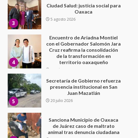
con el Gobernador Salomón Jara
Cruz reafirma la consolidación
de la transformación en
4
territorio oaxaqueño
30 julio 2026
Secretaría de Gobierno refuerza
presencia institucional en San
Juan Mazatlán
5
20 julio 2026
Sanciona Municipio de Oaxaca
de Juárez caso de maltrato
animal tras denuncia ciudadana
6
16 julio 2026
Detienen a Ernesto Ruffo en Baja
California; FGR lo investiga por
presuntos delitos de
delincuencia organizada y