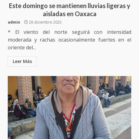
Cruz reafirma la consolidación
Este domingo se mantienen lluvias ligeras y
de la transformación en
aisladas en Oaxaca
3
territorio oaxaqueño
admin
28 diciembre 2025
30 julio 2026
* El viento del norte seguirá con intensidad
Secretaría de Gobierno refuerza
moderada y rachas ocasionalmente fuertes en el
presencia institucional en San
oriente del...
Juan Mazatlán
4
20 julio 2026
Leer Más
Sanciona Municipio de Oaxaca
de Juárez caso de maltrato
animal tras denuncia ciudadana
5
16 julio 2026
Detienen a Ernesto Ruffo en Baja
California; FGR lo investiga por
presuntos delitos de
delincuencia organizada y
6
contrabando