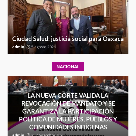
l
Sin paso carretera Oaxaca-
a
Cuacnopalan
26 junio 2026
7
Ciudad Salud: justicia social para Oaxaca
admin
5 agosto 2026
a
NACIONAL
LA NUEVA CORTE VALIDA LA
REVOCACIÓN DE MANDATO Y SE
GARANTIZA LA PARTICIPACIÓN
POLÍTICA DE MUJERES, PUEBLOS Y
COMUNIDADES INDÍGENAS
admin
25 noviembre 2025
a