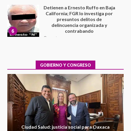
16 julio 2026
Sin paso carretera Oaxaca-
Cuacnopalan
26 junio 2026
7
Exhorta Poder Legislativo al
IEEPO y al Iocied a realizar una
evaluación técnica y estructural
integral de las instalaciones de la
GOBIERNO Y CONGRESO
1
Escuela Secundaria General
Moisés Sáenz Garza
5 agosto 2026
Ciudad Salud: justicia social para
Oaxaca
5 agosto 2026
2
Encuentro de Ariadna Montiel
con el Gobernador Salomón Jara
Ciudad Salud: justicia social para Oaxaca
Cruz reafirma la consolidación