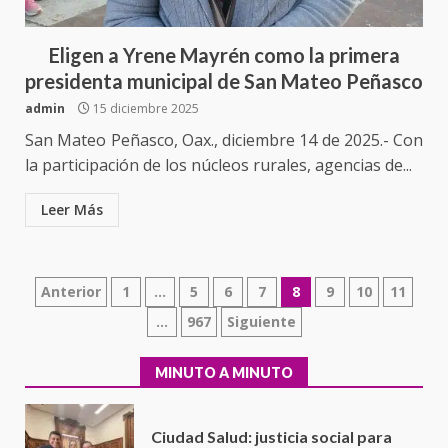
16 julio 2026
Eligen a Yrene Mayrén como la primera
Sin paso carretera Oaxaca-
Cuacnopalan
presidenta municipal de San Mateo Peñasco
26 junio 2026
admin
15 diciembre 2025
7
San Mateo Peñasco, Oax., diciembre 14 de 2025.- Con
Exhorta Poder Legislativo al
la participación de los núcleos rurales, agencias de...
IEEPO y al Iocied a realizar una
evaluación técnica y estructural
Leer Más
integral de las instalaciones de la
1
Escuela Secundaria General
Moisés Sáenz Garza
Paginación
5 agosto 2026
Anterior
1
…
5
6
7
8
9
10
11
Ciudad Salud: justicia social para
de
…
967
Siguiente
Oaxaca
5 agosto 2026
entradas
2
MINUTO A MINUTO
Encuentro de Ariadna Montiel
con el Gobernador Salomón Jara