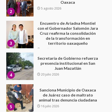
Cruz reafirma la consolidación
de la transformación en
3
territorio oaxaqueño
30 julio 2026
Secretaría de Gobierno refuerza
presencia institucional en San
Juan Mazatlán
4
20 julio 2026
Sanciona Municipio de Oaxaca
de Juárez caso de maltrato
animal tras denuncia ciudadana
5
16 julio 2026
Detienen a Ernesto Ruffo en Baja
California; FGR lo investiga por
presuntos delitos de
delincuencia organizada y
6
contrabando