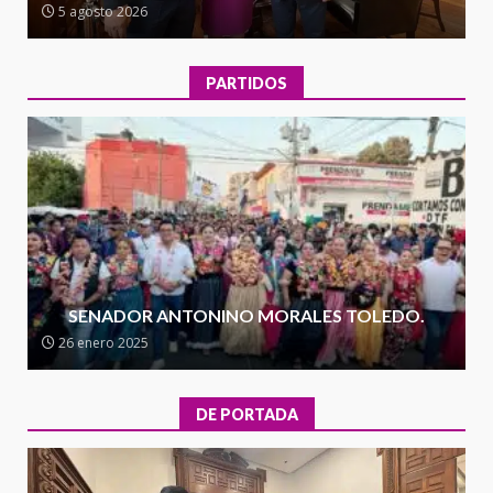
5 agosto 2026
de la transformación en
3
territorio oaxaqueño
30 julio 2026
PARTIDOS
Secretaría de Gobierno refuerza
presencia institucional en San
Juan Mazatlán
4
20 julio 2026
Sanciona Municipio de Oaxaca
de Juárez caso de maltrato
animal tras denuncia ciudadana
SENADOR ANTONINO MORALES TOLEDO.
5
16 julio 2026
26 enero 2025
Detienen a Ernesto Ruffo en Baja
California; FGR lo investiga por
DE PORTADA
presuntos delitos de
delincuencia organizada y
6
contrabando
16 julio 2026