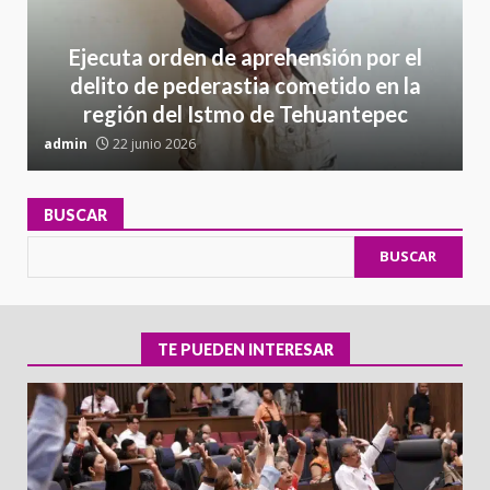
Ejecuta orden de aprehensión por el
delito de pederastia cometido en la
región del Istmo de Tehuantepec
admin
22 junio 2026
a
BUSCAR
BUSCAR
TE PUEDEN INTERESAR