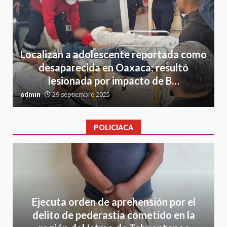
Localizan a adolescente reportada como
desaparecida en Oaxaca; resultó
lesionada por impacto de B…
admin
29 septiembre 2025
a
POLICIACA
Ejecuta orden de aprehensión por el
delito de pederastia cometido en la