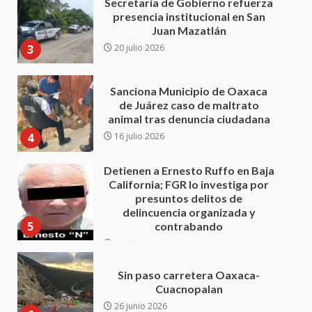
Sanciona Municipio de Oaxaca
de Juárez caso de maltrato
animal tras denuncia ciudadana
4
16 julio 2026
Detienen a Ernesto Ruffo en Baja
California; FGR lo investiga por
presuntos delitos de
delincuencia organizada y
5
contrabando
16 julio 2026
Sin paso carretera Oaxaca-
Cuacnopalan
26 junio 2026
6
Ejecuta orden de aprehensión
por el delito de pederastia
cometido en la región del Istmo
de Tehuantepec