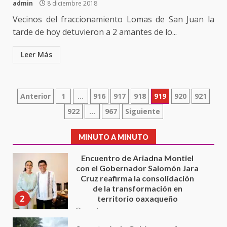
admin
8 diciembre 2018
7
22 junio 2026
Vecinos del fraccionamiento Lomas de San Juan la
tarde de hoy detuvieron a 2 amantes de lo...
Ciudad Salud: justicia social para
Oaxaca
Leer Más
5 agosto 2026
1
Paginación
Encuentro de Ariadna Montiel
Anterior
1
…
916
917
918
919
920
921
con el Gobernador Salomón Jara
de
922
…
967
Siguiente
Cruz reafirma la consolidación
de la transformación en
entradas
2
territorio oaxaqueño
MINUTO A MINUTO
30 julio 2026
Secretaría de Gobierno refuerza
presencia institucional en San
Juan Mazatlán
3
20 julio 2026