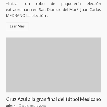
*Inicia con robo de paquetería elección
extraordinaria en San Dionisio del Mar* Juan Carlos
MEDRANO La elección...
Leer Más
Secretaría de Gobierno refuerza
presencia institucional en San
Juan Mazatlán
3
20 julio 2026
Cruz Azul a la gran final del fútbol Mexicano
admin
8 diciembre 2018