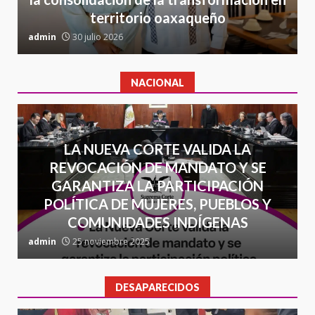
22 junio 2026
ca
territorio oaxaqueño
admin
30 julio 2026
a
NACIONAL
LA NUEVA CORTE VALIDA LA
REVOCACIÓN DE MANDATO Y SE
GARANTIZA LA PARTICIPACIÓN
POLÍTICA DE MUJERES, PUEBLOS Y
COMUNIDADES INDÍGENAS
admin
25 noviembre 2025
a
DESAPARECIDOS