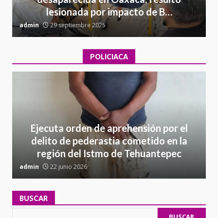
lesionada por impacto de B…
admin
29 septiembre 2025
a
POLICIACA
Ejecuta orden de aprehensión por el
delito de pederastia cometido en la
región del Istmo de Tehuantepec
admin
22 junio 2026
a
BUSCAR
BUSCAR