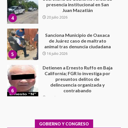
de Juárez caso de maltrato
animal tras denuncia ciudadana
5
16 julio 2026
Detienen a Ernesto Ruffo en Baja
California; FGR lo investiga por
presuntos delitos de
delincuencia organizada y
6
contrabando
16 julio 2026
Sin paso carretera Oaxaca-
Cuacnopalan
26 junio 2026
7
Exhorta Poder Legislativo al
IEEPO y al Iocied a realizar una
evaluación técnica y estructural
integral de las instalaciones de la
GOBIERNO Y CONGRESO
1
Escuela Secundaria General