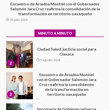
1
Escuela Secundaria General
Encuentro de Ariadna Montiel con el Gobernador
Moisés Sáenz Garza
Salomón Jara Cruz reafirma la consolidación de la
5 agosto 2026
transformación en territorio oaxaqueño
Ciudad Salud: justicia social para
30 julio 2026
Oaxaca
5 agosto 2026
2
MINUTO A MINUTO
Encuentro de Ariadna Montiel
con el Gobernador Salomón Jara
Cruz reafirma la consolidación
de la transformación en
3
territorio oaxaqueño
30 julio 2026
Secretaría de Gobierno refuerza
presencia institucional en San
Juan Mazatlán
4
20 julio 2026
Sanciona Municipio de Oaxaca