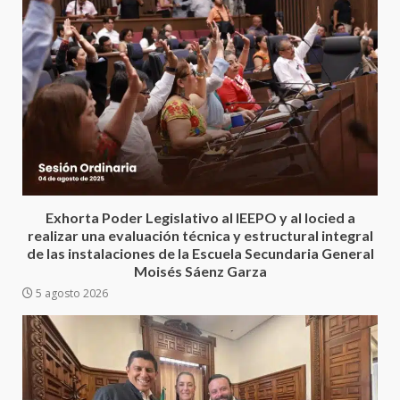
Encuentro de Ariadna Montiel
con el Gobernador Salomón Jara
Cruz reafirma la consolidación
Exhorta Poder Legislativo al IEEPO y al Iocied a
de la transformación en
3
realizar una evaluación técnica y estructural integral
territorio oaxaqueño
de las instalaciones de la Escuela Secundaria General
30 julio 2026
Moisés Sáenz Garza
Secretaría de Gobierno refuerza
5 agosto 2026
presencia institucional en San
Juan Mazatlán
4
20 julio 2026