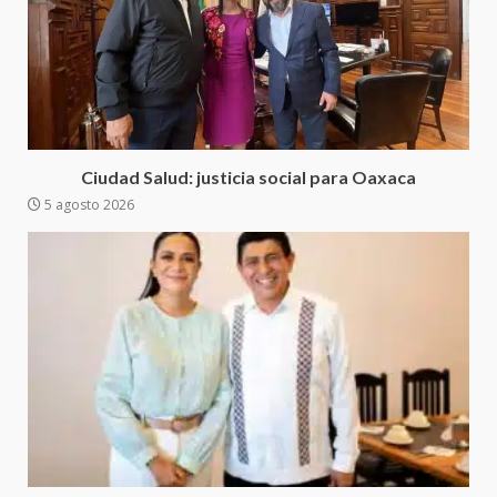
Sanciona Municipio de Oaxaca
de Juárez caso de maltrato
animal tras denuncia ciudadana
5
16 julio 2026
Detienen a Ernesto Ruffo en Baja
California; FGR lo investiga por
presuntos delitos de
Ciudad Salud: justicia social para Oaxaca
delincuencia organizada y
5 agosto 2026
6
contrabando
16 julio 2026
Sin paso carretera Oaxaca-
Cuacnopalan
26 junio 2026
7
Exhorta Poder Legislativo al
IEEPO y al Iocied a realizar una
evaluación técnica y estructural
integral de las instalaciones de la