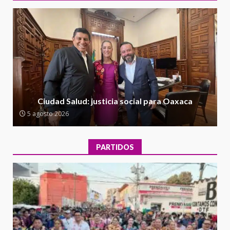
Moisés Sáenz Garza
5 agosto 2026
Ciudad Salud: justicia social para
Oaxaca
5 agosto 2026
2
Encuentro de Ariadna Montiel
con el Gobernador Salomón Jara
Ciudad Salud: justicia social para Oaxaca
Cruz reafirma la consolidación
5 agosto 2026
de la transformación en
3
territorio oaxaqueño
30 julio 2026
PARTIDOS
Secretaría de Gobierno refuerza
presencia institucional en San
Juan Mazatlán
4
20 julio 2026
Sanciona Municipio de Oaxaca