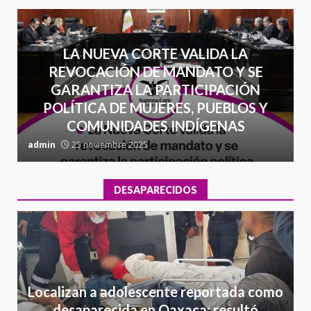
LA NUEVA CORTE VALIDA LA
REVOCACIÓN DE MANDATO Y SE
GARANTIZA LA PARTICIPACIÓN
POLÍTICA DE MUJERES, PUEBLOS Y
COMUNIDADES INDÍGENAS
admin
25 noviembre 2025
a
DESAPARECIDOS
Localizan a adolescente reportada como
desaparecida en Oaxaca; resultó