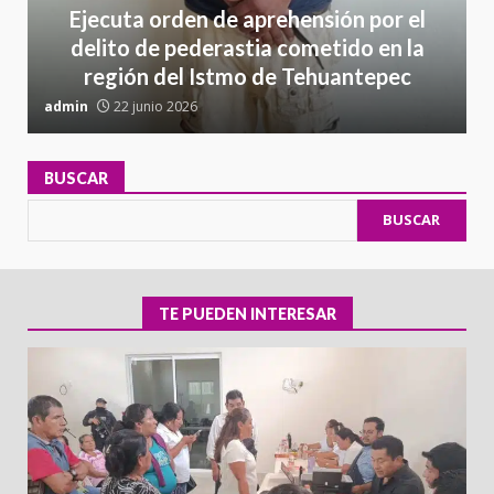
Ejecuta orden de aprehensión por el
delito de pederastia cometido en la
región del Istmo de Tehuantepec
admin
22 junio 2026
a
BUSCAR
BUSCAR
TE PUEDEN INTERESAR