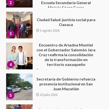
5 agosto 2026
3
Encuentro de Ariadna Montiel
con el Gobernador Salomón Jara
Cruz reafirma la consolidación
de la transformación en
4
territorio oaxaqueño
30 julio 2026
Secretaría de Gobierno refuerza
presencia institucional en San
Juan Mazatlán
5
20 julio 2026
Sanciona Municipio de Oaxaca
de Juárez caso de maltrato
animal tras denuncia ciudadana
6
16 julio 2026