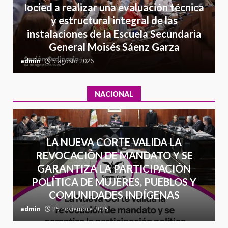
Detienen a Ernesto Ruffo en Baja
Iocied a realizar una evaluación técnica
California; FGR lo investiga por
y estructural integral de las
presuntos delitos de
instalaciones de la Escuela Secundaria
delincuencia organizada y
7
contrabando
General Moisés Sáenz Garza
C
16 julio 2026
admin
5 agosto 2026
a
NACIONAL
LA NUEVA CORTE VALIDA LA
REVOCACIÓN DE MANDATO Y SE
GARANTIZA LA PARTICIPACIÓN
POLÍTICA DE MUJERES, PUEBLOS Y
COMUNIDADES INDÍGENAS
admin
25 noviembre 2025
a