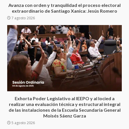
Oaxaca
Avanza con orden y tranquilidad el proceso electoral
5 agosto 2026
extraordinario de Santiago Xanica: Jesús Romero
3
7 agosto 2026
Encuentro de Ariadna Montiel
con el Gobernador Salomón Jara
Cruz reafirma la consolidación
de la transformación en
4
territorio oaxaqueño
30 julio 2026
Secretaría de Gobierno refuerza
presencia institucional en San
Juan Mazatlán
5
20 julio 2026
Exhorta Poder Legislativo al IEEPO y al Iocied a
Sanciona Municipio de Oaxaca
realizar una evaluación técnica y estructural integral
de Juárez caso de maltrato
de las instalaciones de la Escuela Secundaria General
animal tras denuncia ciudadana
Moisés Sáenz Garza
6
16 julio 2026
5 agosto 2026