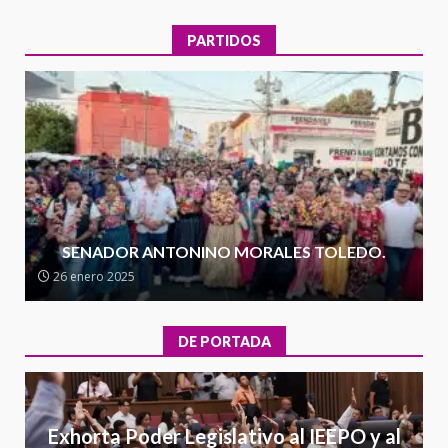
5 agosto 2026
3
PARTIDOS
Encuentro de Ariadna Montiel
con el Gobernador Salomón Jara
Cruz reafirma la consolidación
de la transformación en
4
territorio oaxaqueño
30 julio 2026
Secretaría de Gobierno refuerza
presencia institucional en San
SENADOR ANTONINO MORALES TOLEDO.
Juan Mazatlán
26 enero 2025
5
20 julio 2026
DE PORTADA
Sanciona Municipio de Oaxaca
de Juárez caso de maltrato
animal tras denuncia ciudadana
6
16 julio 2026
Exhorta Poder Legislativo al IEEPO y al