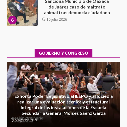
Detienen a Ernesto Ruffo en Baja
California; FGR lo investiga por
presuntos delitos de
delincuencia organizada y
7
contrabando
16 julio 2026
Avanza con orden y tranquilidad
el proceso electoral
extraordinario de Santiago
GOBIERNO Y CONGRESO
Xanica: Jesús Romero
1
7 agosto 2026
Exhorta Poder Legislativo al
IEEPO y al Iocied a realizar una
evaluación técnica y estructural
integral de las instalaciones de la
Exhorta Poder Legislativo al IEEPO y al Iocied a
2
Escuela Secundaria General
realizar una evaluación técnica y estructural
Moisés Sáenz Garza
integral de las instalaciones de la Escuela
5 agosto 2026
Secundaria General Moisés Sáenz Garza
Ciudad Salud: justicia social para
5 agosto 2026
Oaxaca