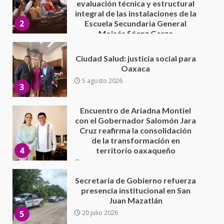
Oaxaca
5 agosto 2026
3
Encuentro de Ariadna Montiel
con el Gobernador Salomón Jara
Cruz reafirma la consolidación
de la transformación en
4
territorio oaxaqueño
30 julio 2026
Secretaría de Gobierno refuerza
presencia institucional en San
Juan Mazatlán
5
20 julio 2026
Sanciona Municipio de Oaxaca
de Juárez caso de maltrato
animal tras denuncia ciudadana
6
16 julio 2026