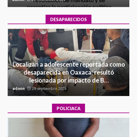
DESAPARECIDOS
Localizan a adolescente reportada como
desaparecida en Oaxaca; resultó
lesionada por impacto de B…
admin
29 septiembre 2025
a
POLICIACA