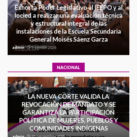
Exhorta Poder Legislativo al IEEPO y al
Detienen a Ernesto Ruffo en Baja
Iocied a realizar una evaluación técnica
California; FGR lo investiga por
presuntos delitos de
y estructural integral de las
delincuencia organizada y
instalaciones de la Escuela Secundaria
7
contrabando
General Moisés Sáenz Garza
C
16 julio 2026
admin
5 agosto 2026
a
NACIONAL
LA NUEVA CORTE VALIDA LA
REVOCACIÓN DE MANDATO Y SE
GARANTIZA LA PARTICIPACIÓN
POLÍTICA DE MUJERES, PUEBLOS Y
COMUNIDADES INDÍGENAS
admin
25 noviembre 2025
a