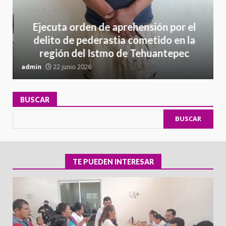
Ejecuta orden de aprehensión por el
delito de pederastia cometido en la
región del Istmo de Tehuantepec
admin
22 junio 2026
a
BUSCAR
BUSCAR
TE PUEDEN INTERESAR