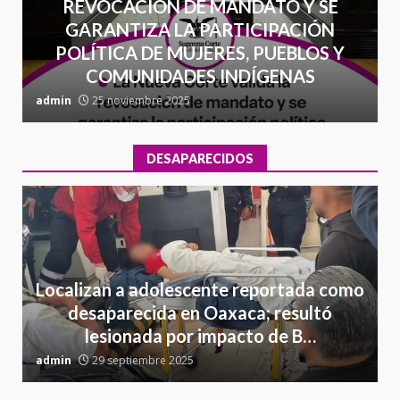
REVOCACIÓN DE MANDATO Y SE
GARANTIZA LA PARTICIPACIÓN
POLÍTICA DE MUJERES, PUEBLOS Y
COMUNIDADES INDÍGENAS
admin
25 noviembre 2025
a
DESAPARECIDOS
Localizan a adolescente reportada como
desaparecida en Oaxaca; resultó
lesionada por impacto de B…
admin
29 septiembre 2025
a