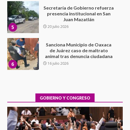
Sanciona Municipio de Oaxaca
de Juárez caso de maltrato
animal tras denuncia ciudadana
6
16 julio 2026
Detienen a Ernesto Ruffo en Baja
California; FGR lo investiga por
presuntos delitos de
delincuencia organizada y
7
contrabando
16 julio 2026
Avanza con orden y tranquilidad
el proceso electoral
extraordinario de Santiago
Xanica: Jesús Romero
GOBIERNO Y CONGRESO
1
7 agosto 2026
Exhorta Poder Legislativo al
IEEPO y al Iocied a realizar una
evaluación técnica y estructural