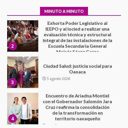
integral de las instalaciones de la
2
Escuela Secundaria General
MINUTO A MINUTO
Moisés Sáenz Garza
5 agosto 2026
Ciudad Salud: justicia social para
Oaxaca
5 agosto 2026
3
Encuentro de Ariadna Montiel
con el Gobernador Salomón Jara
Cruz reafirma la consolidación
de la transformación en
4
territorio oaxaqueño
30 julio 2026
Secretaría de Gobierno refuerza
presencia institucional en San
Juan Mazatlán
5
20 julio 2026