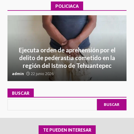
POLICIACA
Ejecuta orden de aprehensión por el
delito de pederastia cometido en la
región del Istmo de Tehuantepec
admin
22 junio 2026
a
BUSCAR
BUSCAR
TE PUEDEN INTERESAR