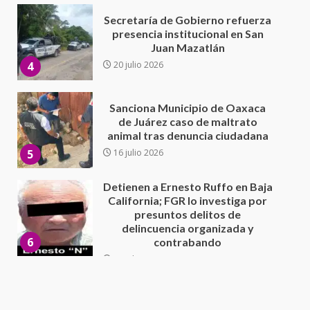
Sanciona Municipio de Oaxaca
de Juárez caso de maltrato
animal tras denuncia ciudadana
5
16 julio 2026
Detienen a Ernesto Ruffo en Baja
California; FGR lo investiga por
presuntos delitos de
delincuencia organizada y
6
contrabando
16 julio 2026
Sin paso carretera Oaxaca-
Cuacnopalan
26 junio 2026
7
Exhorta Poder Legislativo al
IEEPO y al Iocied a realizar una
evaluación técnica y estructural