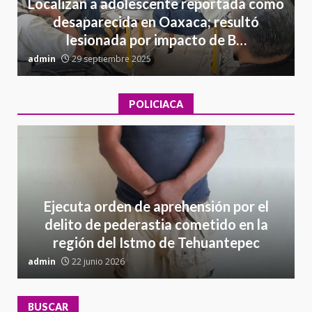
Localizan a adolescente reportada como
desaparecida en Oaxaca; resultó
lesionada por impacto de B…
admin
29 septiembre 2025
a
POLICIACA
Ejecuta orden de aprehensión por el
delito de pederastia cometido en la
región del Istmo de Tehuantepec
admin
22 junio 2026
a
BUSCAR