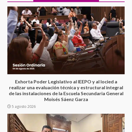
Encuentro de Ariadna Montiel
con el Gobernador Salomón Jara
Cruz reafirma la consolidación
Exhorta Poder Legislativo al IEEPO y al Iocied a
de la transformación en
3
realizar una evaluación técnica y estructural integral
territorio oaxaqueño
de las instalaciones de la Escuela Secundaria General
30 julio 2026
Moisés Sáenz Garza
Secretaría de Gobierno refuerza
5 agosto 2026
presencia institucional en San
Juan Mazatlán
4
20 julio 2026