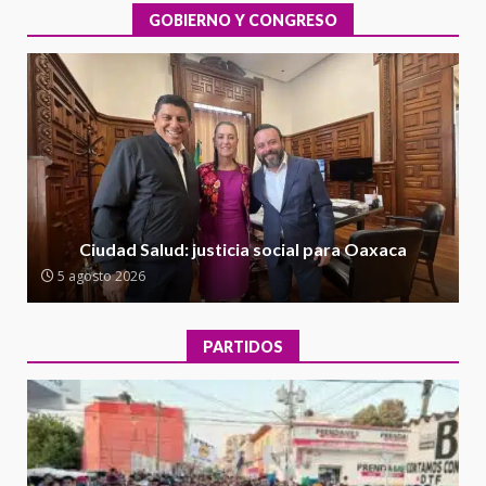
integral de las instalaciones de la
GOBIERNO Y CONGRESO
1
Escuela Secundaria General
Moisés Sáenz Garza
5 agosto 2026
Ciudad Salud: justicia social para
Oaxaca
5 agosto 2026
2
Encuentro de Ariadna Montiel
con el Gobernador Salomón Jara
Ciudad Salud: justicia social para Oaxaca
Cruz reafirma la consolidación
5 agosto 2026
de la transformación en
3
territorio oaxaqueño
30 julio 2026
PARTIDOS
Secretaría de Gobierno refuerza
presencia institucional en San
Juan Mazatlán
4
20 julio 2026