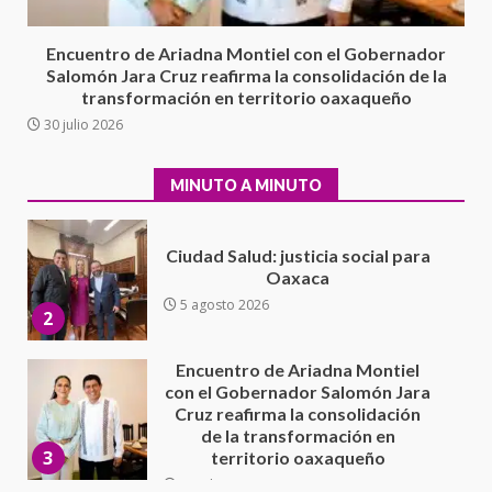
integral de las instalaciones de la
1
Escuela Secundaria General
Encuentro de Ariadna Montiel con el Gobernador
Moisés Sáenz Garza
Salomón Jara Cruz reafirma la consolidación de la
5 agosto 2026
transformación en territorio oaxaqueño
Ciudad Salud: justicia social para
30 julio 2026
Oaxaca
5 agosto 2026
2
MINUTO A MINUTO
Encuentro de Ariadna Montiel
con el Gobernador Salomón Jara
Cruz reafirma la consolidación
de la transformación en
3
territorio oaxaqueño
30 julio 2026
Secretaría de Gobierno refuerza
presencia institucional en San
Juan Mazatlán
4
20 julio 2026