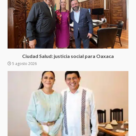
Sanciona Municipio de Oaxaca
de Juárez caso de maltrato
animal tras denuncia ciudadana
5
16 julio 2026
Detienen a Ernesto Ruffo en Baja
California; FGR lo investiga por
presuntos delitos de
Ciudad Salud: justicia social para Oaxaca
delincuencia organizada y
5 agosto 2026
6
contrabando
16 julio 2026
Sin paso carretera Oaxaca-
Cuacnopalan
26 junio 2026
7
Exhorta Poder Legislativo al
IEEPO y al Iocied a realizar una
evaluación técnica y estructural