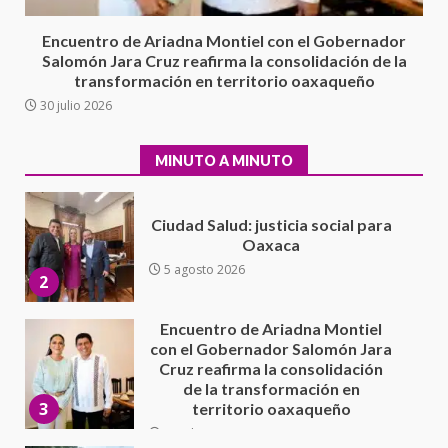
integral de las instalaciones de la
1
Escuela Secundaria General
Encuentro de Ariadna Montiel con el Gobernador
Moisés Sáenz Garza
Salomón Jara Cruz reafirma la consolidación de la
5 agosto 2026
transformación en territorio oaxaqueño
Ciudad Salud: justicia social para
30 julio 2026
Oaxaca
5 agosto 2026
2
MINUTO A MINUTO
Encuentro de Ariadna Montiel
con el Gobernador Salomón Jara
Cruz reafirma la consolidación
de la transformación en
3
territorio oaxaqueño
30 julio 2026
Secretaría de Gobierno refuerza
presencia institucional en San
Juan Mazatlán
4
20 julio 2026