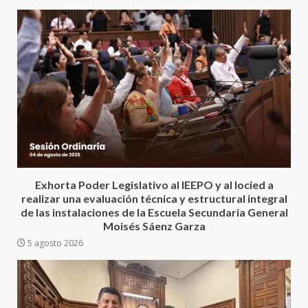
Encuentro de Ariadna Montiel
con el Gobernador Salomón Jara
Cruz reafirma la consolidación
Exhorta Poder Legislativo al IEEPO y al Iocied a
de la transformación en
3
realizar una evaluación técnica y estructural integral
territorio oaxaqueño
de las instalaciones de la Escuela Secundaria General
30 julio 2026
Moisés Sáenz Garza
Secretaría de Gobierno refuerza
5 agosto 2026
presencia institucional en San
Juan Mazatlán
4
20 julio 2026