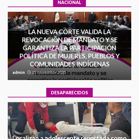
NACIONAL
LA NUEVA CORTE VALIDA LA
REVOCACIÓN DE MANDATO Y SE
GARANTIZA LA PARTICIPACIÓN
POLÍTICA DE MUJERES, PUEBLOS Y
COMUNIDADES INDÍGENAS
admin
25 noviembre 2025
a
DESAPARECIDOS
Localizan a adolescente reportada como