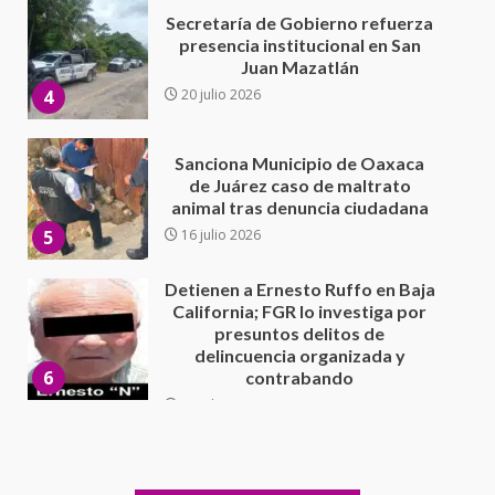
Sanciona Municipio de Oaxaca
de Juárez caso de maltrato
animal tras denuncia ciudadana
5
16 julio 2026
Detienen a Ernesto Ruffo en Baja
California; FGR lo investiga por
presuntos delitos de
delincuencia organizada y
6
contrabando
16 julio 2026
Sin paso carretera Oaxaca-
Cuacnopalan
26 junio 2026
7
Exhorta Poder Legislativo al
IEEPO y al Iocied a realizar una
evaluación técnica y estructural