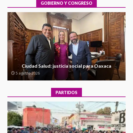
integral de las instalaciones de la
GOBIERNO Y CONGRESO
1
Escuela Secundaria General
Moisés Sáenz Garza
5 agosto 2026
Ciudad Salud: justicia social para
Oaxaca
5 agosto 2026
2
Encuentro de Ariadna Montiel
con el Gobernador Salomón Jara
Ciudad Salud: justicia social para Oaxaca
Cruz reafirma la consolidación
5 agosto 2026
de la transformación en
3
territorio oaxaqueño
30 julio 2026
PARTIDOS
Secretaría de Gobierno refuerza
presencia institucional en San
Juan Mazatlán
4
20 julio 2026