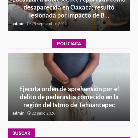
desaparecida en Oaxaca; resultó
lesionada por impacto de B…
admin
29 septiembre 2025
a
POLICIACA
Ejecuta orden de aprehensión por el
delito de pederastia cometido en la
región del Istmo de Tehuantepec
admin
22 junio 2026
a
BUSCAR