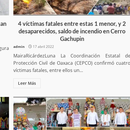
estructural integral de las instalaciones de la
 estar del
Escuela Secundaria General Moisés Sáenz
lero
Garza
5 agosto 2026
San
4 víctimas fatales entre estas 1 menor, y 2
desaparecidos, saldo de incendio en Cerro
Gachupin
admin
17 abril 2022
gura
MairaRicárdezLuna La Coordinación Estatal d
Protección Civil de Oaxaca (CEPCO) confirmó cuatr
víctimas fatales, entre ellos un...
Leer Más
ular a la
San Pedro
¡Histórico! Bukele elimina el presupuesto a
los partidos políticos.
30 enero 2025