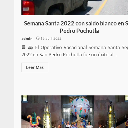
Respaldar la Reforma Electoral es
lado del pueblo: Tania Cabal
5 marzo 2026
Semana Santa 2022 con saldo blanco en 
Pedro Pochutla
admin
19 abril 2022
🚔 🚑 El Operativo Vacacional Semana Santa Se
2022 en San Pedro Pochutla fue un éxito al...
Leer Más
Se normaliza la circulación vehic
altura del puente Templadera, 
Tapanatepec
22 octubre 2024