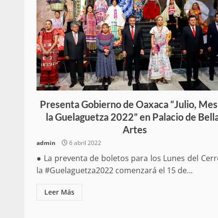
Sanciona Municipio d
Juárez caso de maltrat
denuncia ciud
admin
16 julio 2026
Presenta Gobierno de Oaxaca “Julio, Mes
la Guelaguetza 2022” en Palacio de Bell
Artes
admin
6 abril 2022
● La preventa de boletos para los Lunes del Cer
la #Guelaguetza2022 comenzará el 15 de...
Despliega Gabinete d
Leer Más
operativos aéreos en l
para reforzar la vi