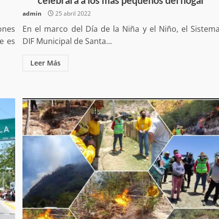
admin
25 abril 2022
iones
En el marco del Día de la Niña y el Niño, el Sistem
e es
DIF Municipal de Santa...
Leer Más
Exhorta Poder Legislativo al IEEPO y al Iocied
a realizar una evaluación técnica y