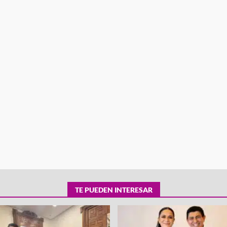
tra robo con
mpleada en la
Secretaría de Gobierno refuerza
 Mercado de
presencia institucional en San Jua
Mazatlán
admin
20 julio 2026
TE PUEDEN INTERESAR