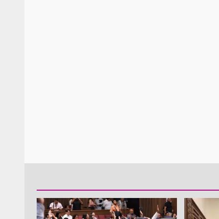
Policía Municipal frus
violencia y auxilia a e
zona de Módulos del
Abasto
admin
27 enero 2026