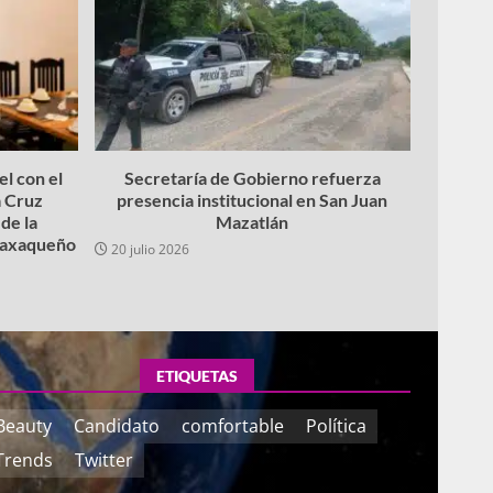
l con el
Secretaría de Gobierno refuerza
 Cruz
presencia institucional en San Juan
de la
Mazatlán
 oaxaqueño
20 julio 2026
ETIQUETAS
Beauty
Candidato
comfortable
Política
Trends
Twitter