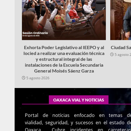
Exhorta Poder Legislativo al IEEPO y al
Ciudad Sa
Iocied a realizar una evaluación técnica
5 agosto 
y estructural integral de las
instalaciones de la Escuela Secundaria
General Moisés Sáenz Garza
5 agosto 2026
OAXACA VIAL Y NOTICIAS
Portal de noticias enfocado en temas d
vialidad, seguridad, y sucesos en el estado d
Oaxaca. Cubre incidentes en carreteras