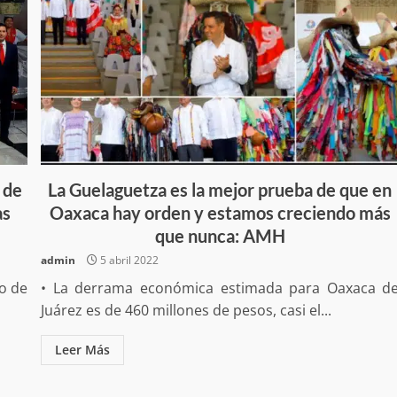
Exhorta Poder Legislativo al IEEP
y al Iocied a realizar una evaluació
técnica y estructural integral de l
e Oaxaca de
instalaciones de la Escuela
o animal tras
Secundaria General Moisés Sáen
adana
Garza
admin
5 agosto 2026
 de
La Guelaguetza es la mejor prueba de que en
as
Oaxaca hay orden y estamos creciendo más
que nunca: AMH
admin
5 abril 2022
ro de
• La derrama económica estimada para Oaxaca d
Juárez es de 460 millones de pesos, casi el...
e Seguridad
Detienen a Ernesto Ruffo en Baja
Leer Más
a Sierra Sur
California; FGR lo investiga por
gilancia y
presuntos delitos de delincuenci