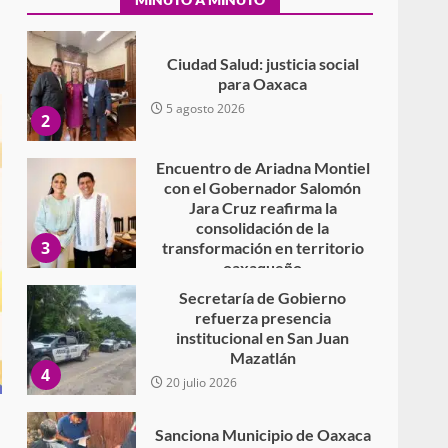
para Oaxaca
5 agosto 2026
2
Encuentro de Ariadna Montiel
con el Gobernador Salomón
Jara Cruz reafirma la
consolidación de la
3
transformación en territorio
oaxaqueño
30 julio 2026
Secretaría de Gobierno
refuerza presencia
institucional en San Juan
Mazatlán
4
20 julio 2026
Sanciona Municipio de Oaxaca
de Juárez caso de maltrato
animal tras denuncia ciudadana
5
16 julio 2026