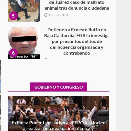
Detienen a Ernesto Ruffo en
Baja California; FGR lo investiga
a
por presuntos delitos de
delincuencia organizada y
6
contrabando
16 julio 2026
Sin paso carretera Oaxaca-
Cuacnopalan
26 junio 2026
7
Exhorta Poder Legislativo al
IEEPO y al Iocied a realizar una
GOBIERNO Y CONGRESO
evaluación técnica y
estructural integral de las
1
instalaciones de la Escuela
Secundaria General Moisés
Sáenz Garza
5 agosto 2026
Ciudad Salud: justicia social
para Oaxaca