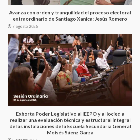
Oaxaca
5 agosto 2026
3
Avanza con orden y tranquilidad el proceso electoral
extraordinario de Santiago Xanica: Jesús Romero
7 agosto 2026
Encuentro de Ariadna Montiel
con el Gobernador Salomón Jara
Cruz reafirma la consolidación
de la transformación en
4
territorio oaxaqueño
30 julio 2026
Secretaría de Gobierno refuerza
presencia institucional en San
Juan Mazatlán
5
20 julio 2026
Sanciona Municipio de Oaxaca
Exhorta Poder Legislativo al IEEPO y al Iocied a
de Juárez caso de maltrato
realizar una evaluación técnica y estructural integral
animal tras denuncia ciudadana
de las instalaciones de la Escuela Secundaria General
6
16 julio 2026
Moisés Sáenz Garza