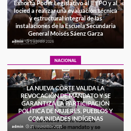
Detienen a Ernesto Ruffo en Baja
Exhorta Poder Legislativo al IEEPO y al
California; FGR lo investiga por
Iocied a realizar una evaluación técnica
presuntos delitos de
y estructural integral de las
delincuencia organizada y
7
instalaciones de la Escuela Secundaria
contrabando
General Moisés Sáenz Garza
16 julio 2026
C
admin
5 agosto 2026
a
NACIONAL
LA NUEVA CORTE VALIDA LA
REVOCACIÓN DE MANDATO Y SE
GARANTIZA LA PARTICIPACIÓN
POLÍTICA DE MUJERES, PUEBLOS Y
COMUNIDADES INDÍGENAS
admin
25 noviembre 2025
a