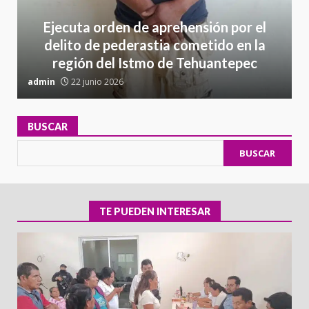
Ejecuta orden de aprehensión por el
delito de pederastia cometido en la
región del Istmo de Tehuantepec
admin
22 junio 2026
a
BUSCAR
BUSCAR
TE PUEDEN INTERESAR