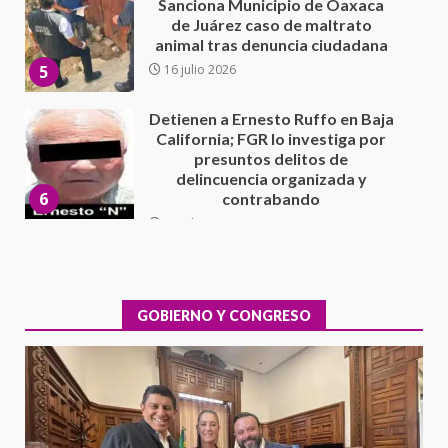
California; FGR lo investiga por
presuntos delitos de
delincuencia organizada y
6
contrabando
16 julio 2026
Sin paso carretera Oaxaca-
Cuacnopalan
26 junio 2026
7
Exhorta Poder Legislativo al
IEEPO y al Iocied a realizar una
evaluación técnica y estructural
integral de las instalaciones de la
GOBIERNO Y CONGRESO
1
Escuela Secundaria General
Moisés Sáenz Garza
5 agosto 2026
Ciudad Salud: justicia social para
Oaxaca
5 agosto 2026