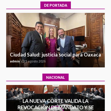
California; FGR lo investiga por
DE PORTADA
presuntos delitos de
delincuencia organizada y
6
contrabando
16 julio 2026
l
Sin paso carretera Oaxaca-
a
Cuacnopalan
26 junio 2026
7
Ciudad Salud: justicia social para Oaxaca
admin
5 agosto 2026
a
NACIONAL
LA NUEVA CORTE VALIDA LA
REVOCACIÓN DE MANDATO Y SE