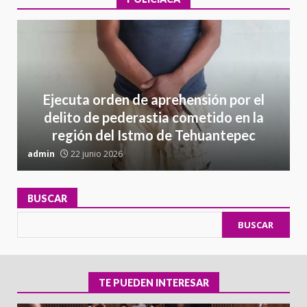
Ejecuta orden de aprehensión por el
delito de pederastia cometido en la
región del Istmo de Tehuantepec
admin
22 junio 2026
a
BUSCAR
BUSCAR
TE PUEDEN INTERESAR