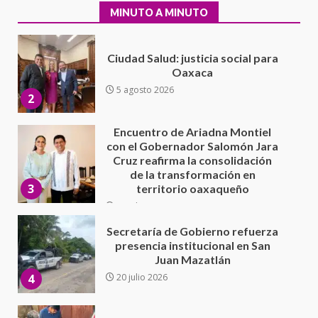
2
MINUTO A MINUTO
Encuentro de Ariadna Montiel
con el Gobernador Salomón Jara
Cruz reafirma la consolidación
de la transformación en
3
territorio oaxaqueño
30 julio 2026
Secretaría de Gobierno refuerza
presencia institucional en San
Juan Mazatlán
4
20 julio 2026
Sanciona Municipio de Oaxaca
de Juárez caso de maltrato
animal tras denuncia ciudadana
5
16 julio 2026
Detienen a Ernesto Ruffo en Baja