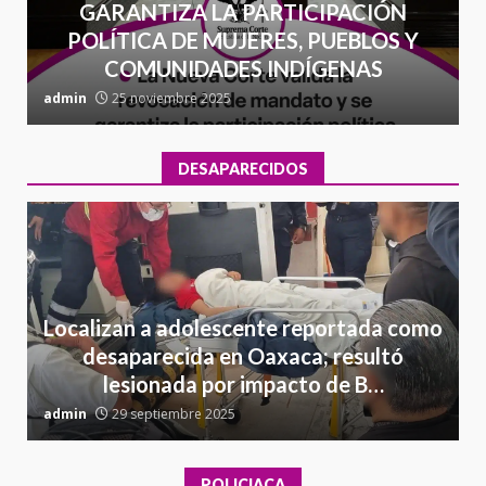
GARANTIZA LA PARTICIPACIÓN
POLÍTICA DE MUJERES, PUEBLOS Y
COMUNIDADES INDÍGENAS
admin
25 noviembre 2025
a
DESAPARECIDOS
Localizan a adolescente reportada como
desaparecida en Oaxaca; resultó
lesionada por impacto de B…
admin
29 septiembre 2025
a
POLICIACA