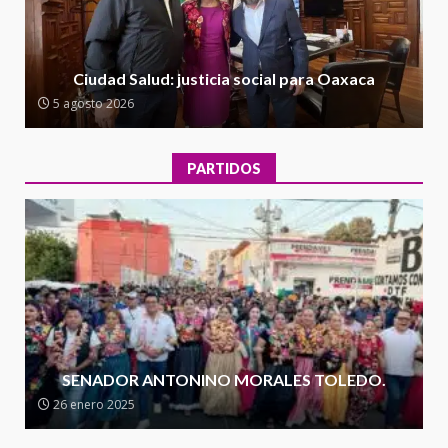
2
Encuentro de Ariadna Montiel
con el Gobernador Salomón Jara
Ciudad Salud: justicia social para Oaxaca
Cruz reafirma la consolidación
5 agosto 2026
de la transformación en
3
territorio oaxaqueño
30 julio 2026
PARTIDOS
Secretaría de Gobierno refuerza
presencia institucional en San
Juan Mazatlán
4
20 julio 2026
Sanciona Municipio de Oaxaca
de Juárez caso de maltrato
animal tras denuncia ciudadana
SENADOR ANTONINO MORALES TOLEDO.
5
16 julio 2026
26 enero 2025
Detienen a Ernesto Ruffo en Baja