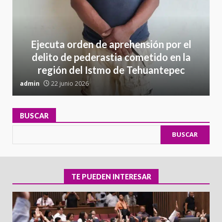
Ejecuta orden de aprehensión por el
delito de pederastia cometido en la
región del Istmo de Tehuantepec
admin
22 junio 2026
a
BUSCAR
BUSCAR
TE PUEDEN INTERESAR