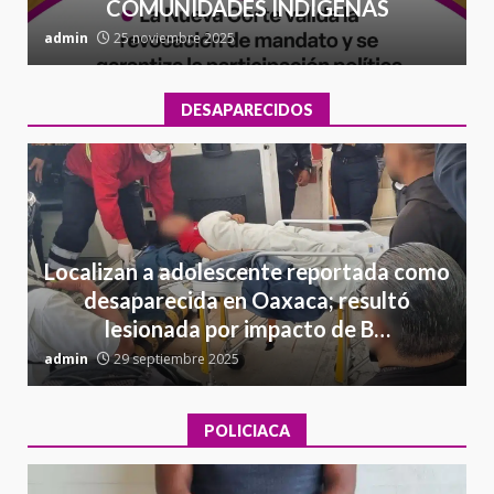
COMUNIDADES INDÍGENAS
admin
25 noviembre 2025
a
DESAPARECIDOS
Localizan a adolescente reportada como
desaparecida en Oaxaca; resultó
lesionada por impacto de B…
admin
29 septiembre 2025
a
POLICIACA