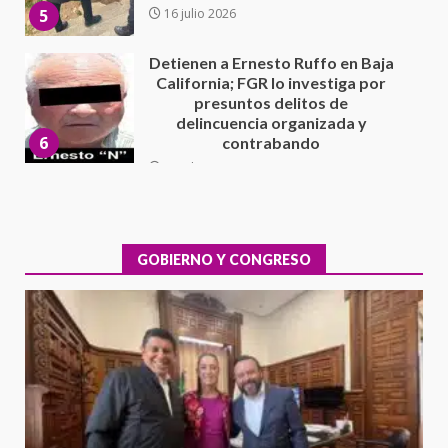
6
contrabando
16 julio 2026
Sin paso carretera Oaxaca-
Cuacnopalan
26 junio 2026
7
Exhorta Poder Legislativo al
IEEPO y al Iocied a realizar una
evaluación técnica y estructural
integral de las instalaciones de la
GOBIERNO Y CONGRESO
1
Escuela Secundaria General
Moisés Sáenz Garza
5 agosto 2026
Ciudad Salud: justicia social para
Oaxaca
5 agosto 2026
2
Encuentro de Ariadna Montiel