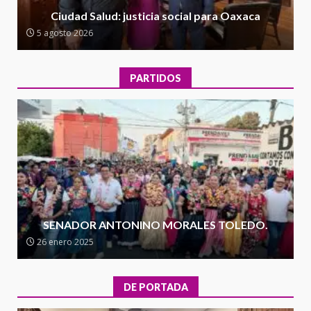
con el Gobernador Salomón Jara
Ciudad Salud: justicia social para Oaxaca
Cruz reafirma la consolidación
5 agosto 2026
de la transformación en
3
territorio oaxaqueño
30 julio 2026
PARTIDOS
Secretaría de Gobierno refuerza
presencia institucional en San
Juan Mazatlán
4
20 julio 2026
Sanciona Municipio de Oaxaca
de Juárez caso de maltrato
animal tras denuncia ciudadana
SENADOR ANTONINO MORALES TOLEDO.
5
16 julio 2026
26 enero 2025
Detienen a Ernesto Ruffo en Baja
California; FGR lo investiga por
DE PORTADA
presuntos delitos de
delincuencia organizada y