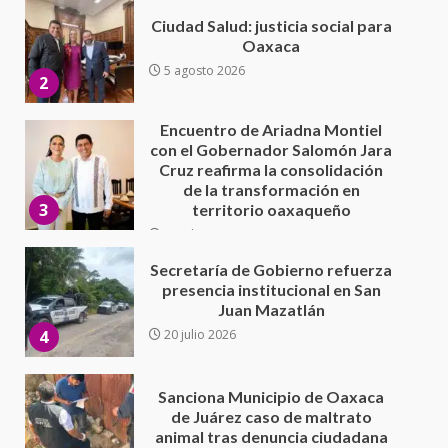
Encuentro de Ariadna Montiel
con el Gobernador Salomón Jara
Cruz reafirma la consolidación
de la transformación en
3
territorio oaxaqueño
30 julio 2026
Secretaría de Gobierno refuerza
presencia institucional en San
Juan Mazatlán
4
20 julio 2026
Sanciona Municipio de Oaxaca
de Juárez caso de maltrato
animal tras denuncia ciudadana
5
16 julio 2026
Detienen a Ernesto Ruffo en Baja
California; FGR lo investiga por
presuntos delitos de
delincuencia organizada y