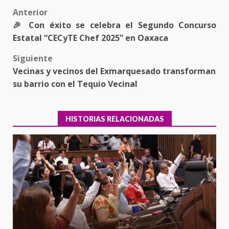
Post
Anterior
🎉 Con éxito se celebra el Segundo Concurso
navigation
Estatal “CECyTE Chef 2025” en Oaxaca
Siguiente
Vecinas y vecinos del Exmarquesado transforman
su barrio con el Tequio Vecinal
HISTORIAS RELACIONADAS