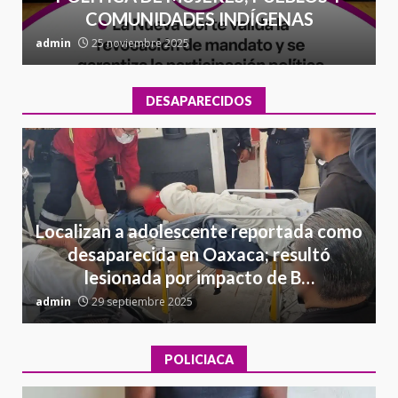
COMUNIDADES INDÍGENAS
admin
25 noviembre 2025
a
DESAPARECIDOS
Localizan a adolescente reportada como
desaparecida en Oaxaca; resultó
lesionada por impacto de B…
admin
29 septiembre 2025
a
POLICIACA