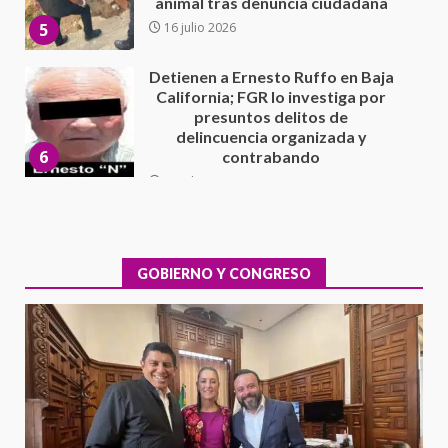
delincuencia organizada y
6
contrabando
16 julio 2026
Sin paso carretera Oaxaca-
Cuacnopalan
26 junio 2026
7
Exhorta Poder Legislativo al
IEEPO y al Iocied a realizar una
evaluación técnica y estructural
integral de las instalaciones de la
GOBIERNO Y CONGRESO
1
Escuela Secundaria General
Moisés Sáenz Garza
5 agosto 2026
Ciudad Salud: justicia social para
Oaxaca
5 agosto 2026
2