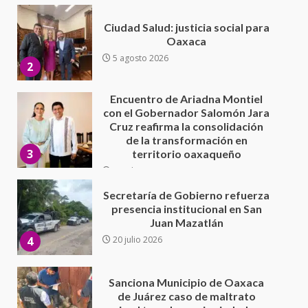
Encuentro de Ariadna Montiel
con el Gobernador Salomón Jara
Cruz reafirma la consolidación
de la transformación en
3
territorio oaxaqueño
30 julio 2026
Secretaría de Gobierno refuerza
presencia institucional en San
Juan Mazatlán
4
20 julio 2026
Sanciona Municipio de Oaxaca
de Juárez caso de maltrato
animal tras denuncia ciudadana
5
16 julio 2026
Detienen a Ernesto Ruffo en Baja
California; FGR lo investiga por
presuntos delitos de