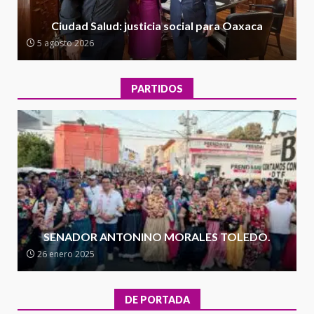
Encuentro de Ariadna Montiel
con el Gobernador Salomón Jara
Ciudad Salud: justicia social para Oaxaca
Cruz reafirma la consolidación
5 agosto 2026
de la transformación en
3
territorio oaxaqueño
30 julio 2026
PARTIDOS
Secretaría de Gobierno refuerza
presencia institucional en San
Juan Mazatlán
4
20 julio 2026
Sanciona Municipio de Oaxaca
de Juárez caso de maltrato
animal tras denuncia ciudadana
SENADOR ANTONINO MORALES TOLEDO.
5
16 julio 2026
26 enero 2025
Detienen a Ernesto Ruffo en Baja
California; FGR lo investiga por
DE PORTADA
presuntos delitos de