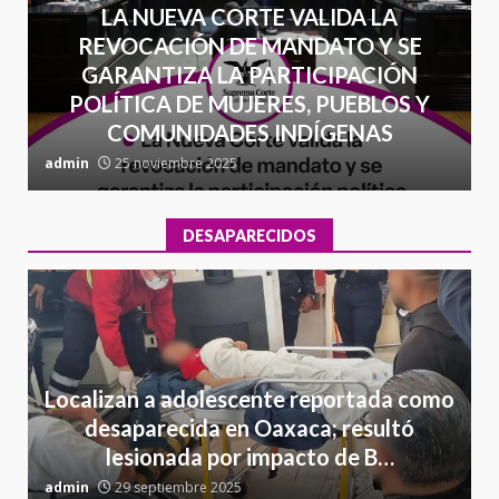
LA NUEVA CORTE VALIDA LA
REVOCACIÓN DE MANDATO Y SE
GARANTIZA LA PARTICIPACIÓN
POLÍTICA DE MUJERES, PUEBLOS Y
COMUNIDADES INDÍGENAS
admin
25 noviembre 2025
a
DESAPARECIDOS
Localizan a adolescente reportada como
desaparecida en Oaxaca; resultó
lesionada por impacto de B…
admin
29 septiembre 2025
a