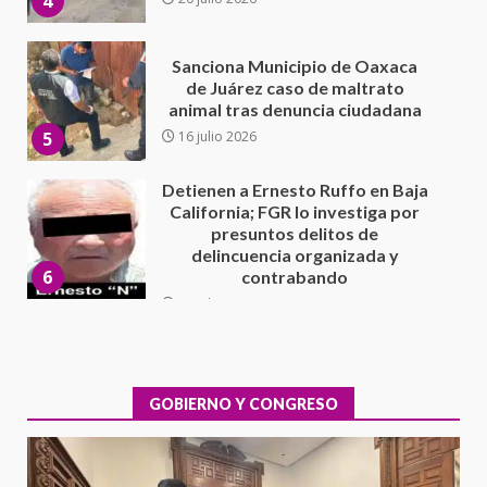
5
Detienen a Ernesto Ruffo en Baja
California; FGR lo investiga por
presuntos delitos de
delincuencia organizada y
6
contrabando
16 julio 2026
Sin paso carretera Oaxaca-
Cuacnopalan
26 junio 2026
7
Exhorta Poder Legislativo al
IEEPO y al Iocied a realizar una
evaluación técnica y estructural
integral de las instalaciones de la
GOBIERNO Y CONGRESO
1
Escuela Secundaria General
Moisés Sáenz Garza
5 agosto 2026