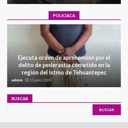
POLICIACA
Ejecuta orden de aprehensión por el
delito de pederastia cometido en la
región del Istmo de Tehuantepec
admin
22 junio 2026
a
BUSCAR
BUSCAR