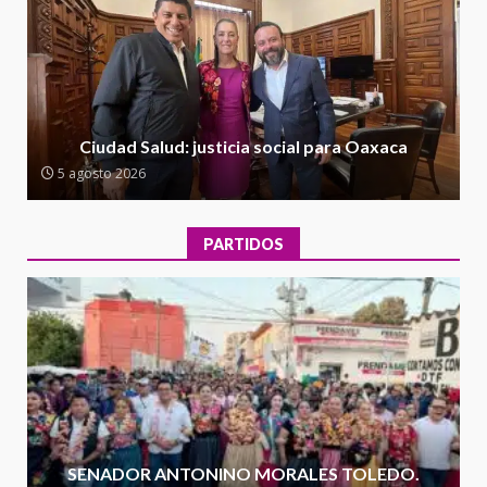
Ciudad Salud: justicia social para
Oaxaca
5 agosto 2026
2
Encuentro de Ariadna Montiel
con el Gobernador Salomón Jara
Ciudad Salud: justicia social para Oaxaca
Cruz reafirma la consolidación
5 agosto 2026
de la transformación en
3
territorio oaxaqueño
30 julio 2026
PARTIDOS
Secretaría de Gobierno refuerza
presencia institucional en San
Juan Mazatlán
4
20 julio 2026
Sanciona Municipio de Oaxaca
de Juárez caso de maltrato
animal tras denuncia ciudadana
SENADOR ANTONINO MORALES TOLEDO.
5
16 julio 2026