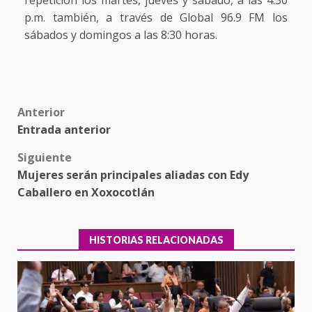
repetición los martes, jueves y sábado, a las 4:30
p.m. también, a través de Global 96.9 FM los
sábados y domingos a las 8:30 horas.
Post
Anterior
Entrada anterior
navigation
Siguiente
Mujeres serán principales aliadas con Edy
Caballero en Xoxocotlán
HISTORIAS RELACIONADAS