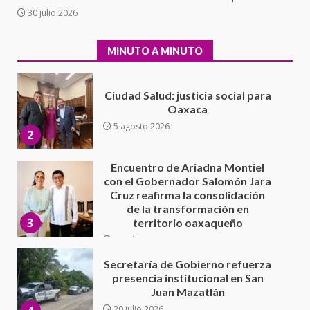
Ciudad Salud: justicia social para
30 julio 2026
Oaxaca
5 agosto 2026
2
MINUTO A MINUTO
Encuentro de Ariadna Montiel
con el Gobernador Salomón Jara
Cruz reafirma la consolidación
de la transformación en
3
territorio oaxaqueño
30 julio 2026
Secretaría de Gobierno refuerza
presencia institucional en San
Juan Mazatlán
4
20 julio 2026
Sanciona Municipio de Oaxaca
de Juárez caso de maltrato
animal tras denuncia ciudadana
16 julio 2026