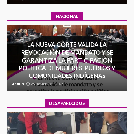
NACIONAL
LA NUEVA CORTE VALIDA LA
REVOCACIÓN DE MANDATO Y SE
GARANTIZA LA PARTICIPACIÓN
POLÍTICA DE MUJERES, PUEBLOS Y
COMUNIDADES INDÍGENAS
admin
25 noviembre 2025
a
DESAPARECIDOS