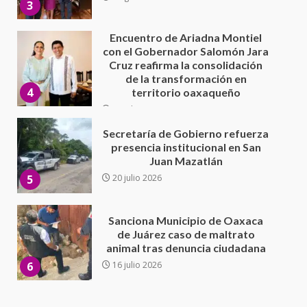
4
territorio oaxaqueño
30 julio 2026
Secretaría de Gobierno refuerza
presencia institucional en San
Juan Mazatlán
5
20 julio 2026
Sanciona Municipio de Oaxaca
de Juárez caso de maltrato
animal tras denuncia ciudadana
6
16 julio 2026
Detienen a Ernesto Ruffo en Baja
California; FGR lo investiga por
presuntos delitos de
delincuencia organizada y
7
contrabando
16 julio 2026
Avanza con orden y tranquilidad