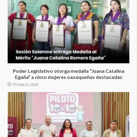
4
territorio oaxaqueño
30 julio 2026
Secretaría de Gobierno refuerza
presencia institucional en San
Juan Mazatlán
5
20 julio 2026
Sanciona Municipio de Oaxaca
de Juárez caso de maltrato
Poder Legislativo otorga medalla “Juana Catalina
animal tras denuncia ciudadana
Egaña” a cinco mujeres oaxaqueñas destacadas
6
16 julio 2026
10 marzo 2026
Detienen a Ernesto Ruffo en Baja
California; FGR lo investiga por
presuntos delitos de
delincuencia organizada y
7
contrabando
16 julio 2026
Avanza con orden y tranquilidad