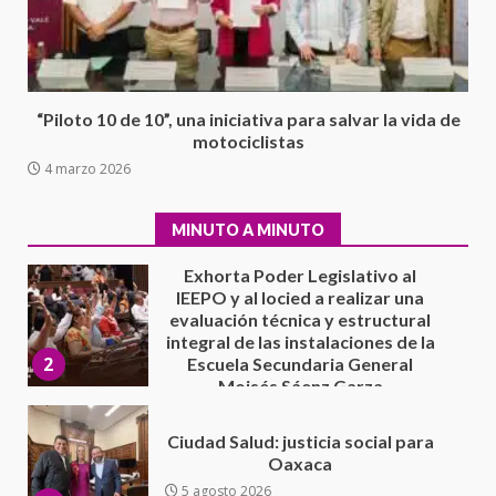
el proceso electoral
extraordinario de Santiago
Xanica: Jesús Romero
1
7 agosto 2026
“Piloto 10 de 10”, una iniciativa para salvar la vida de
Exhorta Poder Legislativo al
motociclistas
IEEPO y al Iocied a realizar una
4 marzo 2026
evaluación técnica y estructural
integral de las instalaciones de la
2
Escuela Secundaria General
MINUTO A MINUTO
Moisés Sáenz Garza
5 agosto 2026
Ciudad Salud: justicia social para
Oaxaca
5 agosto 2026
3
Encuentro de Ariadna Montiel
con el Gobernador Salomón Jara
Cruz reafirma la consolidación
de la transformación en