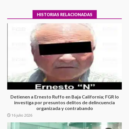
HISTORIAS RELACIONADAS
Ciudad Salud: justicia social para
Oaxaca
5 agosto 2026
3
Detienen a Ernesto Ruffo en Baja California; FGR lo
investiga por presuntos delitos de delincuencia
organizada y contrabando
Encuentro de Ariadna Montiel
16 julio 2026
con el Gobernador Salomón Jara
Cruz reafirma la consolidación
de la transformación en