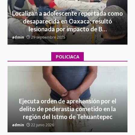
Localizan a adolescente reportada como
desaparecida en Oaxaca; resultó
lesionada por impacto de B…
admin
29 septiembre 2025
a
POLICIACA
Ejecuta orden de aprehensión por el
delito de pederastia cometido en la
región del Istmo de Tehuantepec
admin
22 junio 2026
a