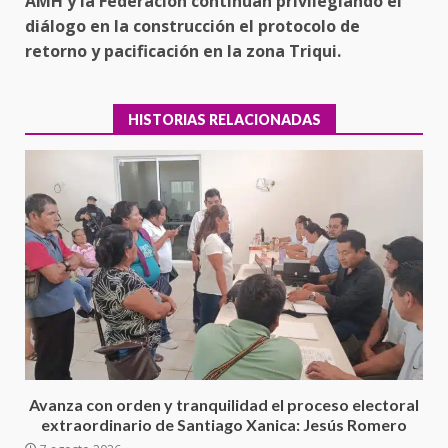
AMH y la Federación continúan privilegiando el
diálogo en la construcción el protocolo de
retorno y pacificación en la zona Triqui.
HISTORIAS RELACIONADAS
Ciudad Salud: justicia social para
Oaxaca
5 agosto 2026
3
Avanza con orden y tranquilidad el proceso electoral
extraordinario de Santiago Xanica: Jesús Romero