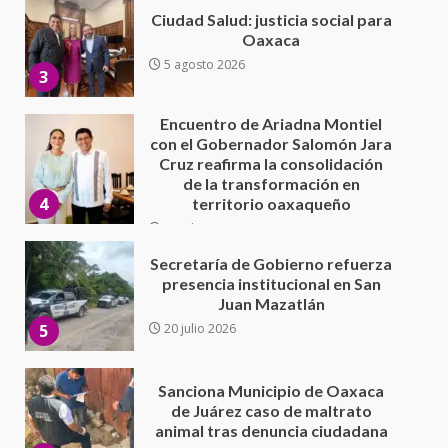
con el Gobernador Salomón Jara
Cruz reafirma la consolidación
de la transformación en
4
territorio oaxaqueño
30 julio 2026
Secretaría de Gobierno refuerza
presencia institucional en San
Juan Mazatlán
5
20 julio 2026
Sanciona Municipio de Oaxaca
de Juárez caso de maltrato
animal tras denuncia ciudadana
6
16 julio 2026
Detienen a Ernesto Ruffo en Baja
California; FGR lo investiga por
presuntos delitos de
delincuencia organizada y