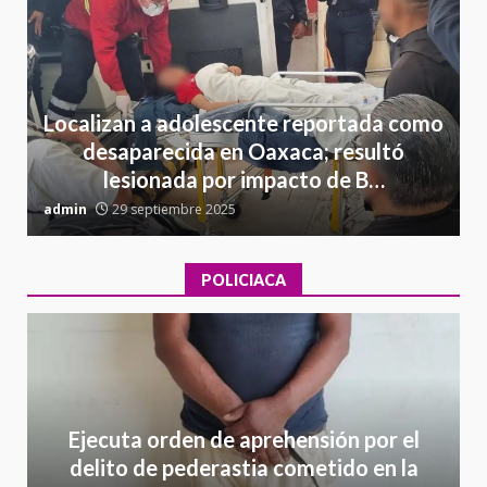
Localizan a adolescente reportada como
desaparecida en Oaxaca; resultó
lesionada por impacto de B…
admin
29 septiembre 2025
a
POLICIACA
Ejecuta orden de aprehensión por el
delito de pederastia cometido en la