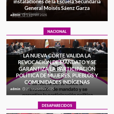
7
instalaciones de la Escuela Secundaria
contrabando
General Moisés Sáenz Garza
16 julio 2026
C
admin
5 agosto 2026
a
NACIONAL
LA NUEVA CORTE VALIDA LA
REVOCACIÓN DE MANDATO Y SE
GARANTIZA LA PARTICIPACIÓN
POLÍTICA DE MUJERES, PUEBLOS Y
COMUNIDADES INDÍGENAS
admin
25 noviembre 2025
a
DESAPARECIDOS