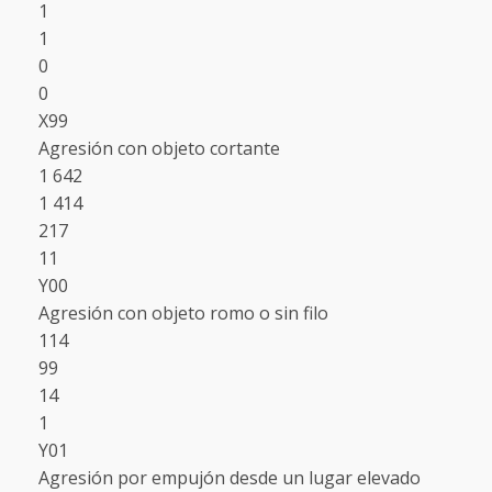
1
1
0
0
X99
Agresión con objeto cortante
1 642
1 414
217
11
Y00
Agresión con objeto romo o sin filo
114
99
14
1
Y01
Agresión por empujón desde un lugar elevado