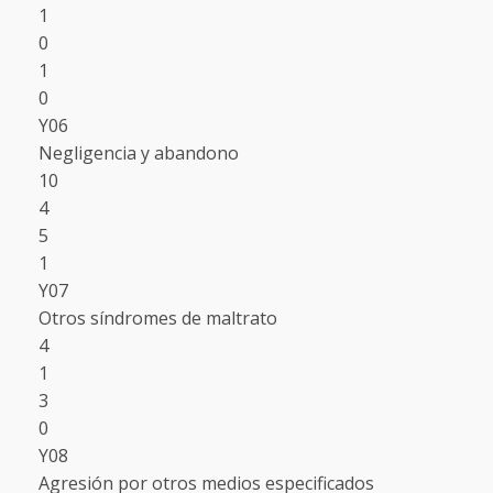
1
0
1
0
Y06
Negligencia y abandono
10
4
5
1
Y07
Otros síndromes de maltrato
4
1
3
0
Y08
Agresión por otros medios especificados