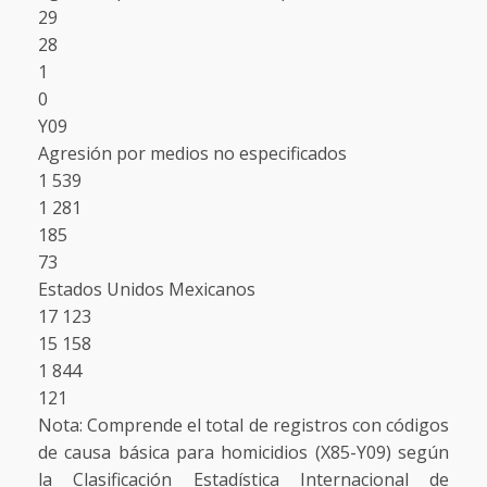
29
28
1
0
Y09
Agresión por medios no especificados
1 539
1 281
185
73
Estados Unidos Mexicanos
17 123
15 158
1 844
121
Nota: Comprende el total de registros con códigos
de causa básica para homicidios (X85-Y09) según
la Clasificación Estadística Internacional de