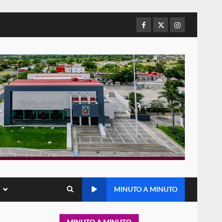
de Juárez caso de maltrato
animal tras denuncia ciudadana
Facebook
Twitter
Instagram
5
16 julio 2026
Detienen a Ernesto Ruffo en
Baja California; FGR lo investiga
por presuntos delitos de
delincuencia organizada y
6
contrabando
16 julio 2026
Sin paso carretera Oaxaca-
Cuacnopalan
26 junio 2026
7
Exhorta Poder Legislativo al
IEEPO y al Iocied a realizar una
MINUTO A MINUTO
evaluación técnica y
estructural integral de las
1
instalaciones de la Escuela
MINUTO A MINUTO