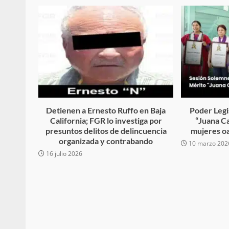
búsqueda de persona 
admin
17 septiembre 2025
Detienen a Ernesto Ruffo en Baja
Poder Legi
California; FGR lo investiga por
“Juana Ca
presuntos delitos de delincuencia
mujeres o
organizada y contrabando
10 marzo 202
16 julio 2026
SE BUSCA A RECIÉ
admin
17 octubre 2024