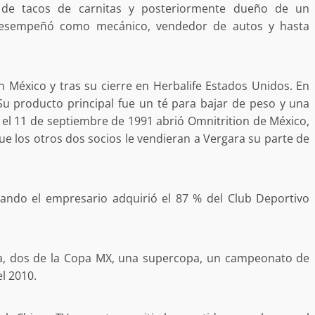
estructural integral de las instalaciones de la
 de tacos de carnitas y posteriormente dueño de un
 estar del
Escuela Secundaria General Moisés Sáenz
 desempeñó como mecánico, vendedor de autos y hasta
lero
Garza
5 agosto 2026
 México y tras su cierre en Herbalife Estados Unidos. En
u producto principal fue un té para bajar de peso y una
o el 11 de septiembre de 1991 abrió Omnitrition de México,
ue los otros dos socios le vendieran a Vergara su parte de
ando el empresario adquirió el 87 % del Club Deportivo
ular a la
San Pedro
¡Histórico! Bukele elimina el presupuesto a
los partidos políticos.
ga, dos de la Copa MX, una supercopa, un campeonato de
30 enero 2025
el 2010.