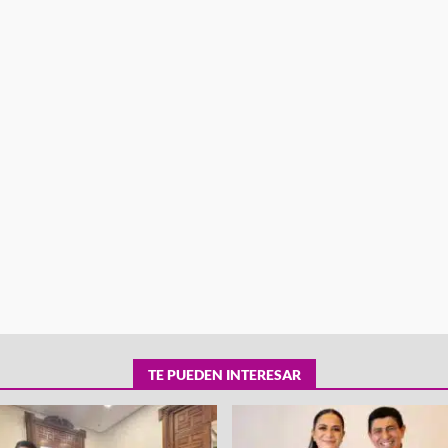
tra robo con
mpleada en la
Secretaría de Gobierno refuerza
 Mercado de
presencia institucional en San Jua
Mazatlán
admin
20 julio 2026
TE PUEDEN INTERESAR