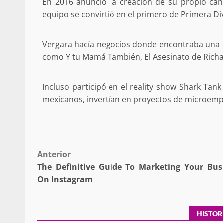
En 2016 anunció la creación de su propio canal
equipo se convirtió en el primero de Primera Divi
Vergara hacía negocios donde encontraba una op
como Y tu Mamá También, El Asesinato de Richar
Sanciona Municipio d
Juárez caso de maltrat
Incluso participó en el reality show Shark Ta
denuncia ciud
mexicanos, invertían en proyectos de microempr
admin
16 julio 2026
Post
Anterior
The Definitive Guide To Marketing Your Bus
navigation
On Instagram
Despliega Gabinete d
operativos aéreos en l
HISTOR
para reforzar la vi