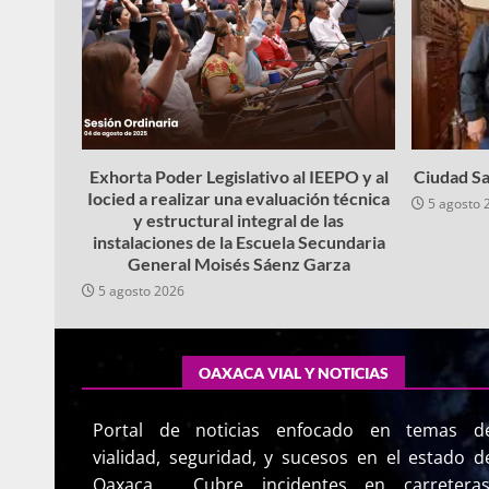
Exhorta Poder Legislativo al IEEPO y al
Ciudad Sa
Iocied a realizar una evaluación técnica
5 agosto 
y estructural integral de las
instalaciones de la Escuela Secundaria
General Moisés Sáenz Garza
5 agosto 2026
OAXACA VIAL Y NOTICIAS
Portal de noticias enfocado en temas d
vialidad, seguridad, y sucesos en el estado d
Oaxaca. Cubre incidentes en carreteras