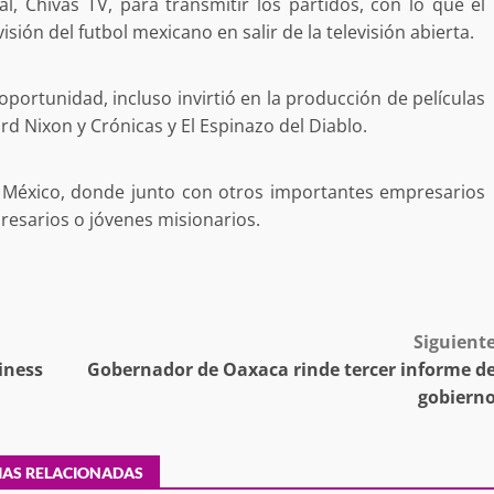
, Chivas TV, para transmitir los partidos, con lo que el
sión del futbol mexicano en salir de la televisión abierta.
Exhorta Poder Legislativo al IEEP
y al Iocied a realizar una evaluació
ortunidad, incluso invirtió en la producción de películas
técnica y estructural integral de l
d Nixon y Crónicas y El Espinazo del Diablo.
e Oaxaca de
instalaciones de la Escuela
o animal tras
Secundaria General Moisés Sáen
nk México, donde junto con otros importantes empresarios
adana
Garza
esarios o jóvenes misionarios.
admin
5 agosto 2026
Siguient
iness
Gobernador de Oaxaca rinde tercer informe d
gobiern
e Seguridad
Detienen a Ernesto Ruffo en Baja
a Sierra Sur
California; FGR lo investiga por
IAS RELACIONADAS
gilancia y
presuntos delitos de delincuenci