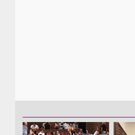
Policía Municipal frus
violencia y auxilia a e
zona de Módulos del
Abasto
admin
27 enero 2026