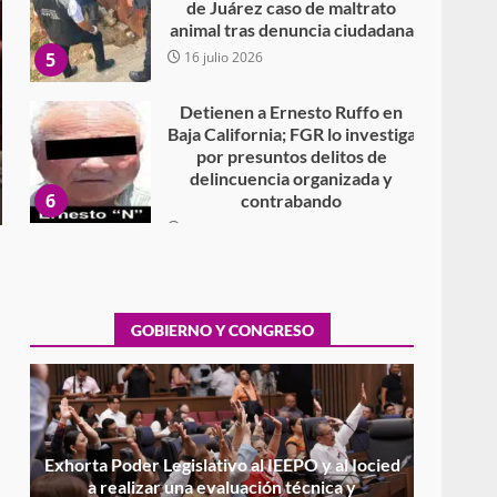
de Juárez caso de maltrato
animal tras denuncia ciudadana
5
16 julio 2026
Detienen a Ernesto Ruffo en
Baja California; FGR lo investiga
por presuntos delitos de
delincuencia organizada y
6
contrabando
16 julio 2026
Sin paso carretera Oaxaca-
Cuacnopalan
26 junio 2026
GOBIERNO Y CONGRESO
7
Exhorta Poder Legislativo al
IEEPO y al Iocied a realizar una
evaluación técnica y
estructural integral de las
1
instalaciones de la Escuela