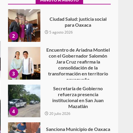
Secundaria General Moisés
Sáenz Garza
5 agosto 2026
Ciudad Salud: justicia social
para Oaxaca
5 agosto 2026
2
Encuentro de Ariadna Montiel
con el Gobernador Salomón
Jara Cruz reafirma la
consolidación de la
3
transformación en territorio
oaxaqueño
30 julio 2026
Secretaría de Gobierno
refuerza presencia
institucional en San Juan
Mazatlán
4
20 julio 2026
Sanciona Municipio de Oaxaca