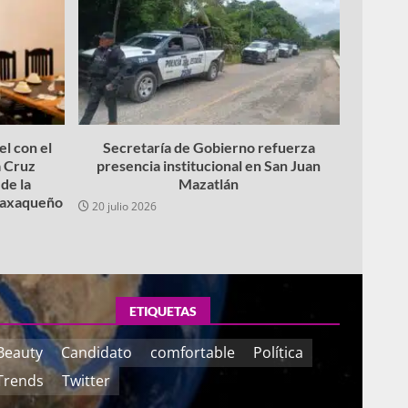
l con el
Secretaría de Gobierno refuerza
 Cruz
presencia institucional en San Juan
de la
Mazatlán
 oaxaqueño
20 julio 2026
ETIQUETAS
Beauty
Candidato
comfortable
Política
Trends
Twitter