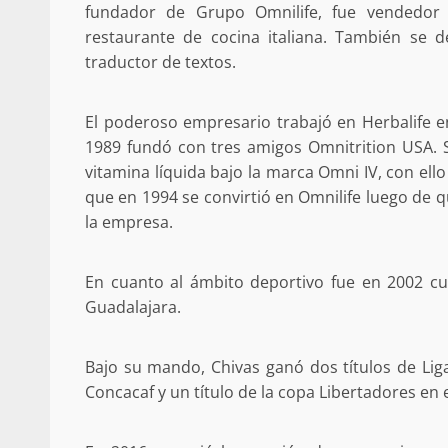
fundador de Grupo Omnilife, fue vendedor
Respaldar la Reforma Electoral es
restaurante de cocina italiana. También se
lado del pueblo: Tania Cabal
traductor de textos.
5 marzo 2026
El poderoso empresario trabajó en Herbalife en
1989 fundó con tres amigos Omnitrition USA. S
vitamina líquida bajo la marca Omni IV, con ell
que en 1994 se convirtió en Omnilife luego de q
la empresa.
En cuanto al ámbito deportivo fue en 2002 cu
Se normaliza la circulación vehic
Guadalajara.
altura del puente Templadera, 
Tapanatepec
Bajo su mando, Chivas ganó dos títulos de Li
22 octubre 2024
Concacaf y un título de la copa Libertadores en 