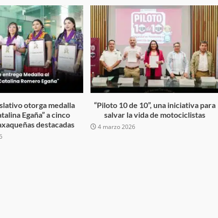
desaparecida
organizada y contrabando
admin
16 julio 2026
slativo otorga medalla
“Piloto 10 de 10”, una iniciativa para
talina Egaña” a cinco
salvar la vida de motociclistas
axaqueñas destacadas
Ejecuta orden de aprehensión por 
4 marzo 2026
6
delito de pederastia cometido en l
N NACIDA.
región del Istmo de Tehuantepec
admin
22 junio 2026