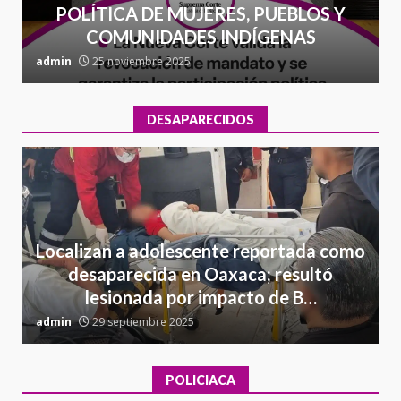
POLÍTICA DE MUJERES, PUEBLOS Y
COMUNIDADES INDÍGENAS
admin
25 noviembre 2025
a
DESAPARECIDOS
Localizan a adolescente reportada como
desaparecida en Oaxaca; resultó
lesionada por impacto de B…
admin
29 septiembre 2025
a
POLICIACA