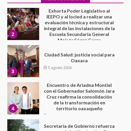
Moisés Sáenz Garza
5 agosto 2026
Ciudad Salud: justicia social para
Oaxaca
5 agosto 2026
3
Encuentro de Ariadna Montiel
con el Gobernador Salomón Jara
Cruz reafirma la consolidación
de la transformación en
4
territorio oaxaqueño
30 julio 2026
Secretaría de Gobierno refuerza
presencia institucional en San
Juan Mazatlán
5
20 julio 2026
Sanciona Municipio de Oaxaca