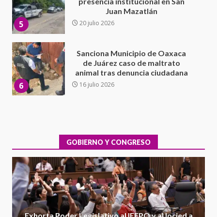
de Juárez caso de maltrato
animal tras denuncia ciudadana
6
16 julio 2026
Detienen a Ernesto Ruffo en Baja
California; FGR lo investiga por
presuntos delitos de
delincuencia organizada y
7
contrabando
16 julio 2026
Avanza con orden y tranquilidad
el proceso electoral
extraordinario de Santiago
Xanica: Jesús Romero
GOBIERNO Y CONGRESO
1
7 agosto 2026
Exhorta Poder Legislativo al
IEEPO y al Iocied a realizar una
evaluación técnica y estructural
integral de las instalaciones de la
2
Escuela Secundaria General
Exhorta Poder Legislativo al IEEPO y al Iocied a