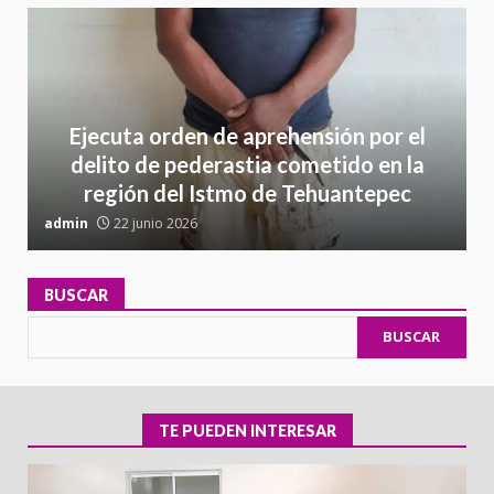
Ejecuta orden de aprehensión por el
delito de pederastia cometido en la
región del Istmo de Tehuantepec
admin
22 junio 2026
a
BUSCAR
BUSCAR
TE PUEDEN INTERESAR