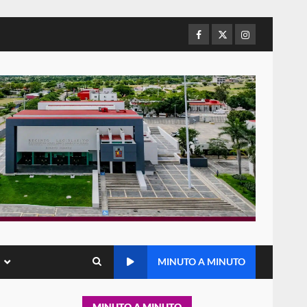
Baja California; FGR lo investiga
por presuntos delitos de
delincuencia organizada y
Facebook
Twitter
Instagram
5
contrabando
16 julio 2026
Sin paso carretera Oaxaca-
Cuacnopalan
26 junio 2026
6
Ejecuta orden de aprehensión
por el delito de pederastia
cometido en la región del Istmo
de Tehuantepec
7
22 junio 2026
MINUTO A MINUTO
Ciudad Salud: justicia social
para Oaxaca
5 agosto 2026
1
MINUTO A MINUTO