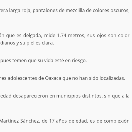
yera larga roja, pantalones de mezclilla de colores oscuros,
uffo en Baja
ón que es delgada, mide 1.74 metros, sus ojos son color
vestiga por
dianos y su piel es clara.
delincuencia
Ciudad Salud: justicia social para
trabando
Oaxaca
, pues temen que su vida esté en riesgo.
admin
5 agosto 2026
tres adolescentes de Oaxaca que no han sido localizadas.
 edad desaparecieron en municipios distintos, sin que a la
e Seguridad
Detienen a Ernesto Ruffo en Baja
 Martínez Sánchez, de 17 años de edad, es de complexión
a Sierra Sur
California; FGR lo investiga por
gilancia y
presuntos delitos de delincuenci