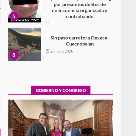
por presuntos delitos de
delincuencia organizada y
5
contrabando
16 julio 2026
Sin paso carretera Oaxaca-
Cuacnopalan
26 junio 2026
6
Ejecuta orden de aprehensión
por el delito de pederastia
cometido en la región del Istmo
de Tehuantepec
GOBIERNO Y CONGRESO
7
22 junio 2026
Ciudad Salud: justicia social
para Oaxaca
5 agosto 2026
1