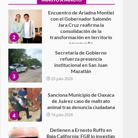
Encuentro de Ariadna Montiel
con el Gobernador Salomón
Jara Cruz reafirma la
consolidación de la
2
transformación en territorio
oaxaqueño
30 julio 2026
Secretaría de Gobierno
refuerza presencia
institucional en San Juan
Mazatlán
3
20 julio 2026
Sanciona Municipio de Oaxaca
de Juárez caso de maltrato
animal tras denuncia ciudadana
4
16 julio 2026
Detienen a Ernesto Ruffo en
Baja California; FGR lo investiga