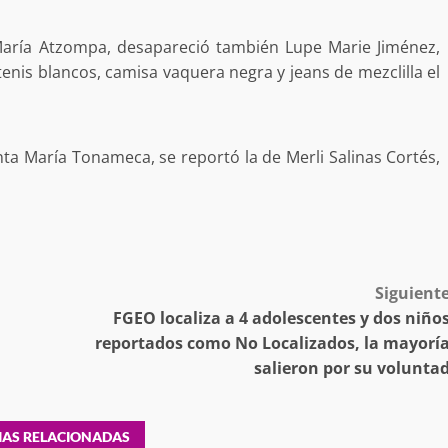
desaparecida
organizada y contrabando
 María Atzompa, desapareció también Lupe Marie Jiménez,
admin
16 julio 2026
is blancos, camisa vaquera negra y jeans de mezclilla el
nta María Tonameca, se reportó la de Merli Salinas Cortés,
Ejecuta orden de aprehensión por 
delito de pederastia cometido en l
Siguient
N NACIDA.
región del Istmo de Tehuantepec
FGEO localiza a 4 adolescentes y dos niño
reportados como No Localizados, la mayorí
admin
22 junio 2026
salieron por su volunta
IAS RELACIONADAS