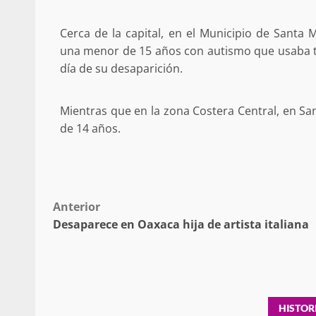
búsqueda de persona 
Cerca de la capital, en el Municipio de Santa
admin
17 septiembre 2025
una menor de 15 años con autismo que usaba ten
día de su desaparición.
Mientras que en la zona Costera Central, en Sa
de 14 años.
Post
Anterior
SE BUSCA A RECIÉ
Desaparece en Oaxaca hija de artista italiana
navigation
admin
17 octubre 2024
HISTOR