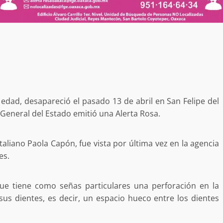
 MORALES
SSTE EN
NCUBINATO
Ciudad Salud: justicia social para Oaxaca
5 agosto 2026
dad, desapareció el pasado 13 de abril en San Felipe del
a General del Estado emitió una Alerta Rosa.
taliano Paola Capón, fue vista por última vez en la agencia
ular a la
es.
San Pedro
¡Histórico! Bukele elimina el presupuesto a
los partidos políticos.
30 enero 2025
que tiene como señas particulares una perforación en la
sus dientes, es decir, un espacio hueco entre los dientes