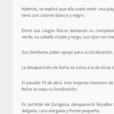
Además, se explicó que ella suele vestir una pla
tenis con colores blanco y negro.
Detienen a Ernesto R
Entre sus rasgos físicos destacan su complexi
California; FGR lo in
verde, su cabello rizado y largo, sus ojos son me
presuntos delitos de 
organizada y con
Sus familiares piden apoyo para su localización
admin
16 julio 2026
La desaparición de Aisha se suma a la de otras 
El pasado 10 de abril, tres mujeres menores de
fecha se sepa su localización.
Despliega Gabinete d
En Juchitán de Zaragoza, desapareció Rosalba
operativos aéreos en l
delgada, cara alargada y frente pequeña.
para reforzar la vi