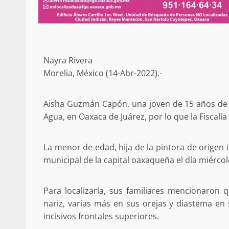
ANUNCIA SENADOR ANTONINO
REFORMA ESTRUCTURAL AL IS
MATERIA DE PENSIONES Y CO
20 febrero 2026
Nayra Rivera
Morelia, México (14-Abr-2022).-
Aisha Guzmán Capón, una joven de 15 años de e
Agua, en Oaxaca de Juárez, por lo que la Fiscalí
La menor de edad, hija de la pintora de origen i
Se normaliza la circulación vehic
municipal de la capital oaxaqueña el día miércol
altura del puente Templadera, 
Tapanatepec
22 octubre 2024
Para localizarla, sus familiares mencionaron 
nariz, varias más en sus orejas y diastema en 
incisivos frontales superiores.