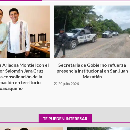
tra robo con
mpleada en la
Secretaría de Gobierno refuerza
 Mercado de
presencia institucional en San Jua
Mazatlán
admin
20 julio 2026
 Ariadna Montiel con el
Secretaría de Gobierno refuerza
r Salomón Jara Cruz
presencia institucional en San Juan
la consolidación de la
Mazatlán
mación en territorio
20 julio 2026
oaxaqueño
TE PUEDEN INTERESAR