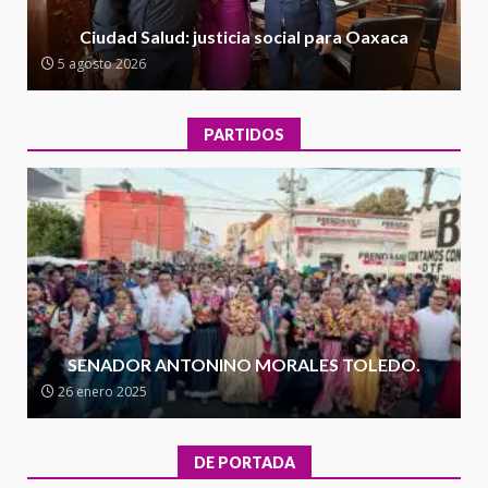
Encuentro de Ariadna Montiel
con el Gobernador Salomón Jara
Ciudad Salud: justicia social para Oaxaca
Cruz reafirma la consolidación
5 agosto 2026
de la transformación en
3
territorio oaxaqueño
30 julio 2026
PARTIDOS
Secretaría de Gobierno refuerza
presencia institucional en San
Juan Mazatlán
4
20 julio 2026
Sanciona Municipio de Oaxaca
de Juárez caso de maltrato
animal tras denuncia ciudadana
SENADOR ANTONINO MORALES TOLEDO.
5
16 julio 2026
26 enero 2025
Detienen a Ernesto Ruffo en Baja
California; FGR lo investiga por
DE PORTADA
presuntos delitos de
delincuencia organizada y