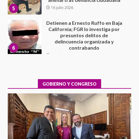
delincuencia organizada y
6
contrabando
16 julio 2026
Sin paso carretera Oaxaca-
Cuacnopalan
26 junio 2026
7
Exhorta Poder Legislativo al
IEEPO y al Iocied a realizar una
evaluación técnica y estructural
integral de las instalaciones de la
GOBIERNO Y CONGRESO
1
Escuela Secundaria General
Moisés Sáenz Garza
5 agosto 2026
Ciudad Salud: justicia social para
Oaxaca
5 agosto 2026
2