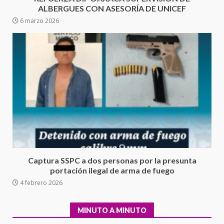
delincuencia organizada y
ALBERGUES CON ASESORÍA DE UNICEF
6
contrabando
6 marzo 2026
16 julio 2026
Sin paso carretera Oaxaca-
Cuacnopalan
26 junio 2026
7
Exhorta Poder Legislativo al
IEEPO y al Iocied a realizar una
evaluación técnica y estructural
integral de las instalaciones de la
1
Escuela Secundaria General
Moisés Sáenz Garza
Captura SSPC a dos personas por la presunta
5 agosto 2026
portación ilegal de arma de fuego
Ciudad Salud: justicia social para
4 febrero 2026
Oaxaca
5 agosto 2026
2
MINUTO A MINUTO