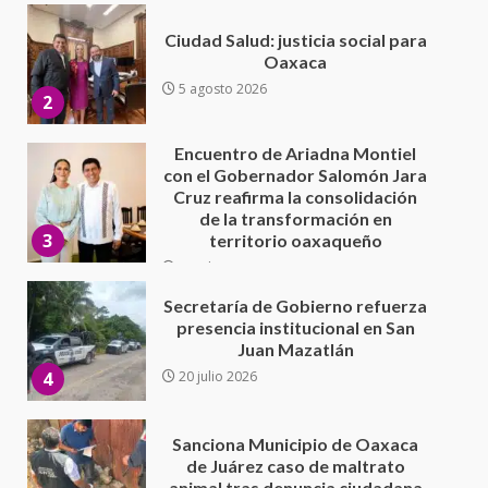
Encuentro de Ariadna Montiel
con el Gobernador Salomón Jara
Cruz reafirma la consolidación
de la transformación en
3
territorio oaxaqueño
30 julio 2026
Secretaría de Gobierno refuerza
presencia institucional en San
Juan Mazatlán
4
20 julio 2026
Sanciona Municipio de Oaxaca
de Juárez caso de maltrato
animal tras denuncia ciudadana
5
16 julio 2026
Detienen a Ernesto Ruffo en Baja
California; FGR lo investiga por
presuntos delitos de