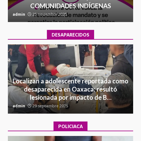
COMUNIDADES INDÍGENAS
admin
25 noviembre 2025
a
DESAPARECIDOS
Localizan a adolescente reportada como
desaparecida en Oaxaca; resultó
lesionada por impacto de B…
admin
29 septiembre 2025
a
POLICIACA