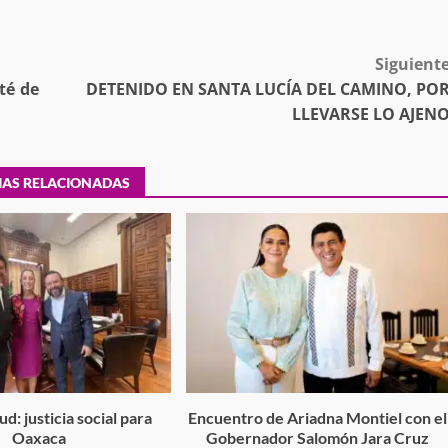
estructural integral de las instalaciones de la
 estar del
Escuela Secundaria General Moisés Sáenz
lero
Garza
Siguient
5 agosto 2026
té de
DETENIDO EN SANTA LUCÍA DEL CAMINO, PO
LLEVARSE LO AJEN
IAS RELACIONADAS
ular a la
San Pedro
¡Histórico! Bukele elimina el presupuesto a
los partidos políticos.
30 enero 2025
d: justicia social para
Encuentro de Ariadna Montiel con el
Oaxaca
Gobernador Salomón Jara Cruz