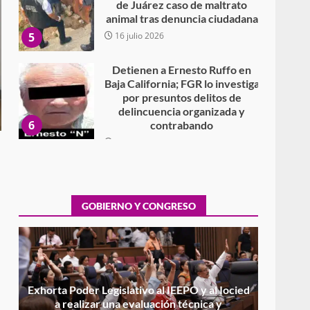
de Juárez caso de maltrato
animal tras denuncia ciudadana
5
16 julio 2026
Detienen a Ernesto Ruffo en
Baja California; FGR lo investiga
por presuntos delitos de
delincuencia organizada y
6
contrabando
16 julio 2026
Sin paso carretera Oaxaca-
Cuacnopalan
26 junio 2026
GOBIERNO Y CONGRESO
7
Exhorta Poder Legislativo al
IEEPO y al Iocied a realizar una
evaluación técnica y
estructural integral de las
1
instalaciones de la Escuela