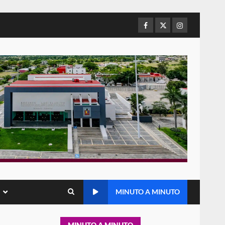
de Juárez caso de maltrato
animal tras denuncia ciudadana
Facebook
Twitter
Instagram
5
16 julio 2026
Detienen a Ernesto Ruffo en
Baja California; FGR lo investiga
por presuntos delitos de
delincuencia organizada y
6
contrabando
16 julio 2026
Sin paso carretera Oaxaca-
Cuacnopalan
26 junio 2026
7
Exhorta Poder Legislativo al
IEEPO y al Iocied a realizar una
MINUTO A MINUTO
evaluación técnica y
estructural integral de las
1
instalaciones de la Escuela
MINUTO A MINUTO