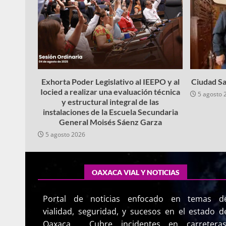
Exhorta Poder Legislativo al IEEPO y al
Ciudad Sa
Iocied a realizar una evaluación técnica
5 agosto 
y estructural integral de las
instalaciones de la Escuela Secundaria
General Moisés Sáenz Garza
5 agosto 2026
OAXACA VIAL Y NOTICIAS
Portal de noticias enfocado en temas d
vialidad, seguridad, y sucesos en el estado d
Oaxaca. Cubre incidentes en carreteras