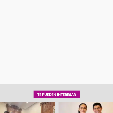
tra robo con
mpleada en la
Secretaría de Gobierno refuerza
 Mercado de
presencia institucional en San Jua
Mazatlán
admin
20 julio 2026
TE PUEDEN INTERESAR