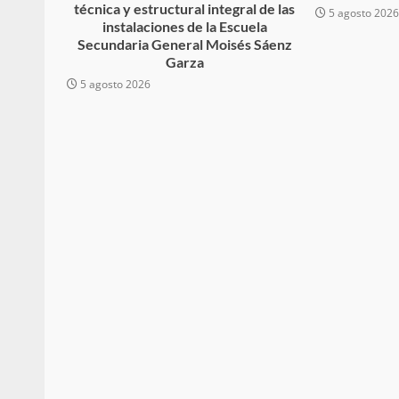
técnica y estructural integral de las
5 agosto 202
instalaciones de la Escuela
Secundaria General Moisés Sáenz
Garza
5 agosto 2026
Sanciona Municipio d
Juárez caso de maltrat
denuncia ciud
admin
16 julio 2026
Despliega Gabinete d
operativos aéreos en l
para reforzar la vi