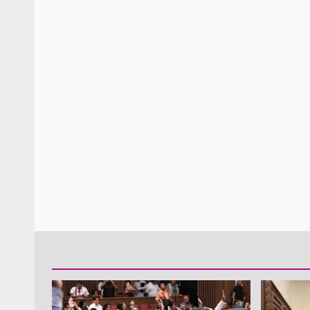
Policía Municipal frus
violencia y auxilia a e
zona de Módulos del
Abasto
admin
27 enero 2026