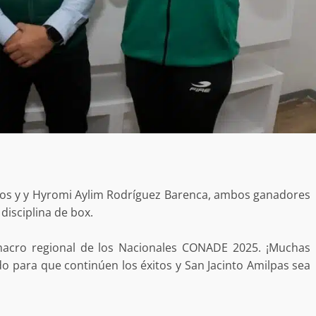
ros y y Hyromi Aylim Rodríguez Barenca, ambos ganadores
 disciplina de box.
 macro regional de los Nacionales CONADE 2025. ¡Muchas
do para que continúen los éxitos y San Jacinto Amilpas sea
Exhorta Poder Legislativo al IEEPO y al Iocied
a realizar una evaluación técnica y