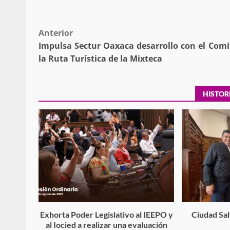
Respaldar la Reforma Electoral es
lado del pueblo: Tania Cabal
Post
Anterior
5 marzo 2026
Impulsa Sectur Oaxaca desarrollo con el Comi
navigation
la Ruta Turística de la Mixteca
HISTOR
Se normaliza la circulación vehic
altura del puente Templadera, 
Tapanatepec
22 octubre 2024
Exhorta Poder Legislativo al IEEPO y
Ciudad Salu
al Iocied a realizar una evaluación