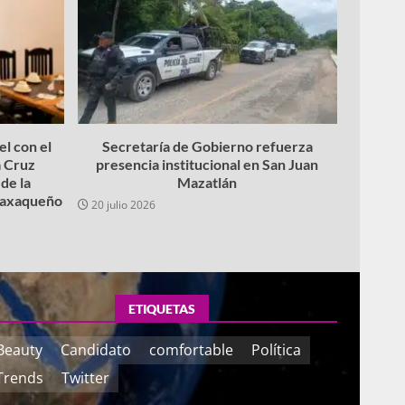
l con el
Secretaría de Gobierno refuerza
 Cruz
presencia institucional en San Juan
de la
Mazatlán
 oaxaqueño
20 julio 2026
ETIQUETAS
Beauty
Candidato
comfortable
Política
Trends
Twitter