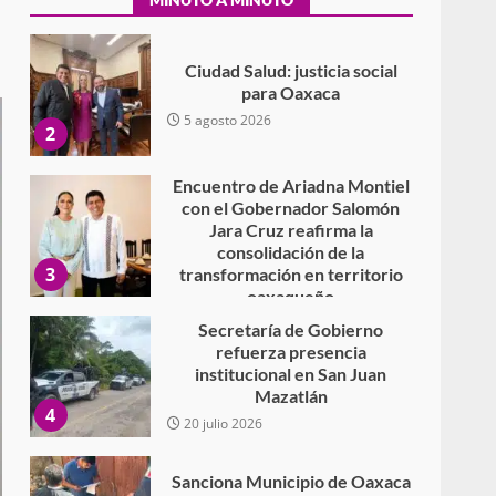
Secundaria General Moisés
Sáenz Garza
5 agosto 2026
Ciudad Salud: justicia social
para Oaxaca
5 agosto 2026
2
Encuentro de Ariadna Montiel
con el Gobernador Salomón
Jara Cruz reafirma la
consolidación de la
3
transformación en territorio
oaxaqueño
30 julio 2026
Secretaría de Gobierno
refuerza presencia
institucional en San Juan
Mazatlán
4
20 julio 2026
Sanciona Municipio de Oaxaca