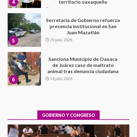
5
20 julio 2026
Sanciona Municipio de Oaxaca
de Juárez caso de maltrato
animal tras denuncia ciudadana
6
16 julio 2026
Detienen a Ernesto Ruffo en Baja
California; FGR lo investiga por
presuntos delitos de
delincuencia organizada y
7
contrabando
16 julio 2026
Avanza con orden y tranquilidad
el proceso electoral
extraordinario de Santiago
Xanica: Jesús Romero
GOBIERNO Y CONGRESO
1
7 agosto 2026
Exhorta Poder Legislativo al