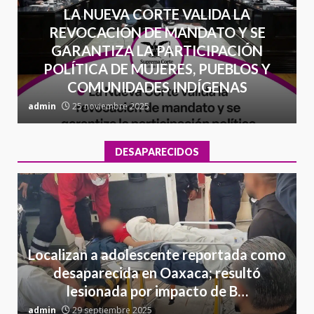
LA NUEVA CORTE VALIDA LA
REVOCACIÓN DE MANDATO Y SE
GARANTIZA LA PARTICIPACIÓN
POLÍTICA DE MUJERES, PUEBLOS Y
COMUNIDADES INDÍGENAS
admin
25 noviembre 2025
a
DESAPARECIDOS
Localizan a adolescente reportada como
desaparecida en Oaxaca; resultó
lesionada por impacto de B…
admin
29 septiembre 2025
a