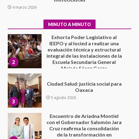
IEEPO y al Iocied a realizar una
4 marzo 2026
evaluación técnica y estructural
integral de las instalaciones de la
2
Escuela Secundaria General
MINUTO A MINUTO
Moisés Sáenz Garza
5 agosto 2026
Ciudad Salud: justicia social para
Oaxaca
5 agosto 2026
3
Encuentro de Ariadna Montiel
con el Gobernador Salomón Jara
Cruz reafirma la consolidación
de la transformación en
4
territorio oaxaqueño
30 julio 2026
Secretaría de Gobierno refuerza
presencia institucional en San
Juan Mazatlán