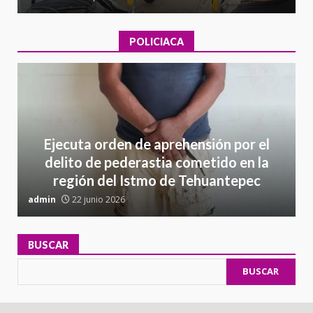
POLICIACA
Ejecuta orden de aprehensión por el
delito de pederastia cometido en la
región del Istmo de Tehuantepec
admin
22 junio 2026
a
BUSCAR
BUSCAR