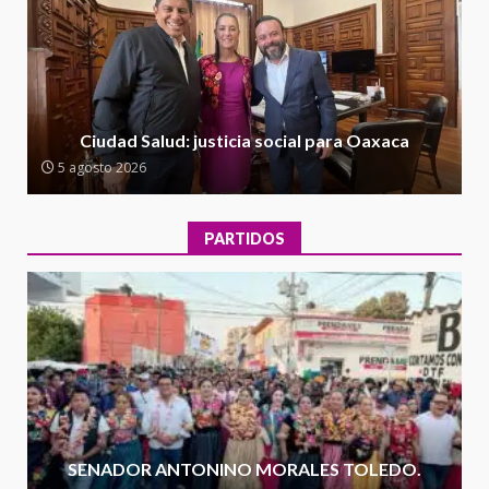
Oaxaca
5 agosto 2026
2
Encuentro de Ariadna Montiel
con el Gobernador Salomón Jara
Ciudad Salud: justicia social para Oaxaca
Cruz reafirma la consolidación
5 agosto 2026
de la transformación en
3
territorio oaxaqueño
30 julio 2026
PARTIDOS
Secretaría de Gobierno refuerza
presencia institucional en San
Juan Mazatlán
4
20 julio 2026
Sanciona Municipio de Oaxaca
de Juárez caso de maltrato
animal tras denuncia ciudadana
SENADOR ANTONINO MORALES TOLEDO.
5
16 julio 2026