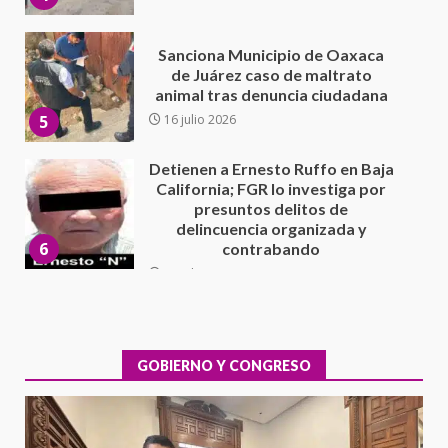
Detienen a Ernesto Ruffo en Baja
California; FGR lo investiga por
presuntos delitos de
delincuencia organizada y
6
contrabando
16 julio 2026
Sin paso carretera Oaxaca-
Cuacnopalan
26 junio 2026
7
Exhorta Poder Legislativo al
IEEPO y al Iocied a realizar una
evaluación técnica y estructural
integral de las instalaciones de la
GOBIERNO Y CONGRESO
1
Escuela Secundaria General
Moisés Sáenz Garza
5 agosto 2026
Ciudad Salud: justicia social para