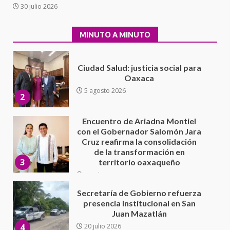
Ciudad Salud: justicia social para
30 julio 2026
Oaxaca
5 agosto 2026
2
MINUTO A MINUTO
Encuentro de Ariadna Montiel
con el Gobernador Salomón Jara
Cruz reafirma la consolidación
de la transformación en
3
territorio oaxaqueño
30 julio 2026
Secretaría de Gobierno refuerza
presencia institucional en San
Juan Mazatlán
4
20 julio 2026
Sanciona Municipio de Oaxaca
de Juárez caso de maltrato
animal tras denuncia ciudadana
5
16 julio 2026