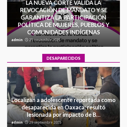
LA NUEVA CORTE VALIDA LA
REVOCACIÓN DE MANDATO Y SE
GARANTIZA LA PARTICIPACIÓN
POLÍTICA DE MUJERES, PUEBLOS Y
COMUNIDADES INDÍGENAS
admin
25 noviembre 2025
a
DESAPARECIDOS
Localizan a adolescente reportada como
desaparecida en Oaxaca; resultó
lesionada por impacto de B…
admin
29 septiembre 2025
a