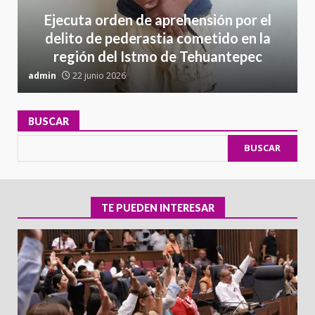
Ejecuta orden de aprehensión por el
delito de pederastia cometido en la
región del Istmo de Tehuantepec
admin
22 junio 2026
a
BUSCAR
BUSCAR
TE PUEDEN INTERESAR