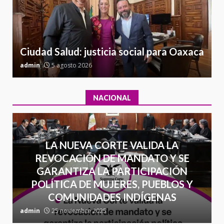
Sin paso carretera Oaxaca-
a
Cuacnopalan
26 junio 2026
7
Ciudad Salud: justicia social para Oaxaca
admin
5 agosto 2026
a
NACIONAL
LA NUEVA CORTE VALIDA LA
REVOCACIÓN DE MANDATO Y SE
GARANTIZA LA PARTICIPACIÓN
POLÍTICA DE MUJERES, PUEBLOS Y
COMUNIDADES INDÍGENAS
admin
25 noviembre 2025
a