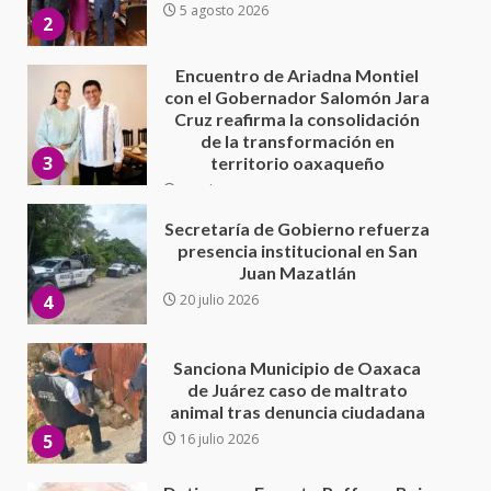
de la transformación en
3
territorio oaxaqueño
30 julio 2026
Secretaría de Gobierno refuerza
presencia institucional en San
Juan Mazatlán
4
20 julio 2026
Sanciona Municipio de Oaxaca
de Juárez caso de maltrato
animal tras denuncia ciudadana
5
16 julio 2026
Detienen a Ernesto Ruffo en Baja
California; FGR lo investiga por
presuntos delitos de
delincuencia organizada y
6
contrabando
16 julio 2026