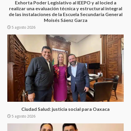
Exhorta Poder Legislativo al IEEPO y al Iocied a
de la transformación en
3
realizar una evaluación técnica y estructural integral
territorio oaxaqueño
de las instalaciones de la Escuela Secundaria General
30 julio 2026
Moisés Sáenz Garza
Secretaría de Gobierno refuerza
5 agosto 2026
presencia institucional en San
Juan Mazatlán
4
20 julio 2026
Sanciona Municipio de Oaxaca
de Juárez caso de maltrato
animal tras denuncia ciudadana
5
16 julio 2026
Detienen a Ernesto Ruffo en Baja
California; FGR lo investiga por
presuntos delitos de
Ciudad Salud: justicia social para Oaxaca
delincuencia organizada y
5 agosto 2026
6
contrabando
16 julio 2026