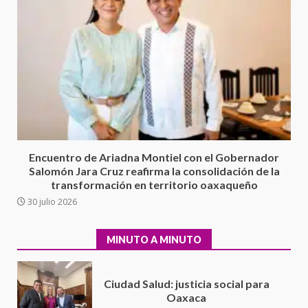
Sin paso carretera Oaxaca-
Cuacnopalan
26 junio 2026
7
Exhorta Poder Legislativo al
IEEPO y al Iocied a realizar una
evaluación técnica y estructural
integral de las instalaciones de la
1
Escuela Secundaria General
Encuentro de Ariadna Montiel con el Gobernador
Moisés Sáenz Garza
Salomón Jara Cruz reafirma la consolidación de la
5 agosto 2026
transformación en territorio oaxaqueño
Ciudad Salud: justicia social para
30 julio 2026
Oaxaca
5 agosto 2026
2
MINUTO A MINUTO
Encuentro de Ariadna Montiel
con el Gobernador Salomón Jara
Cruz reafirma la consolidación