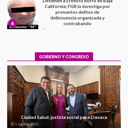
Sin paso carretera Oaxaca-
Cuacnopalan
26 junio 2026
7
Exhorta Poder Legislativo al
IEEPO y al Iocied a realizar una
evaluación técnica y estructural
integral de las instalaciones de la
GOBIERNO Y CONGRESO
1
Escuela Secundaria General
Moisés Sáenz Garza
5 agosto 2026
Ciudad Salud: justicia social para
Oaxaca
5 agosto 2026
2
Encuentro de Ariadna Montiel
con el Gobernador Salomón Jara
Ciudad Salud: justicia social para Oaxaca
Cruz reafirma la consolidación
5 agosto 2026
de la transformación en