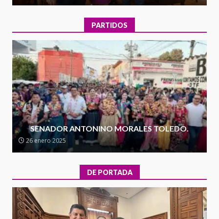
3
territorio oaxaqueño
30 julio 2026
PARTIDOS
Secretaría de Gobierno refuerza
presencia institucional en San
Juan Mazatlán
4
20 julio 2026
Sanciona Municipio de Oaxaca
de Juárez caso de maltrato
animal tras denuncia ciudadana
SENADOR ANTONINO MORALES TOLEDO.
5
16 julio 2026
26 enero 2025
Detienen a Ernesto Ruffo en Baja
California; FGR lo investiga por
DE PORTADA
presuntos delitos de
delincuencia organizada y
6
contrabando
16 julio 2026
l