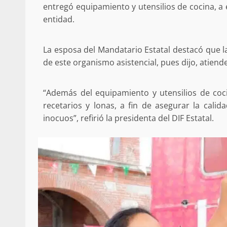
entregó equipamiento y utensilios de cocina, a
Respaldar la Reforma Electoral es
entidad.
lado del pueblo: Tania Cabal
5 marzo 2026
La esposa del Mandatario Estatal destacó que l
de este organismo asistencial, pues dijo, atiende
“Además del equipamiento y utensilios de coci
recetarios y lonas, a fin de asegurar la cali
inocuos”, refirió la presidenta del DIF Estatal.
Se normaliza la circulación vehic
altura del puente Templadera, 
Tapanatepec
22 octubre 2024