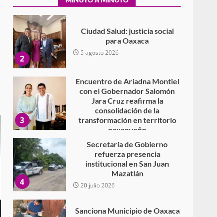
Secundaria General Moisés
Sáenz Garza
5 agosto 2026
Ciudad Salud: justicia social
para Oaxaca
5 agosto 2026
:
2
Encuentro de Ariadna Montiel
con el Gobernador Salomón
Jara Cruz reafirma la
consolidación de la
3
transformación en territorio
oaxaqueño
30 julio 2026
Secretaría de Gobierno
refuerza presencia
institucional en San Juan
Mazatlán
4
20 julio 2026
Sanciona Municipio de Oaxaca
de Juárez caso de maltrato