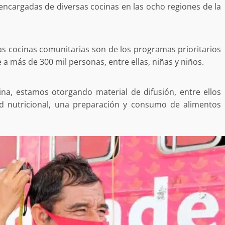
estructural integral de las instalaciones de la
 encargadas de diversas cocinas en las ocho regiones de la
 estar del
Escuela Secundaria General Moisés Sáenz
lero
Garza
5 agosto 2026
as cocinas comunitarias son de los programas prioritarios
 a más de 300 mil personas, entre ellas, niñas y niños.
na, estamos otorgando material de difusión, entre ellos
dad nutricional, una preparación y consumo de alimentos
ular a la
San Pedro
¡Histórico! Bukele elimina el presupuesto a
los partidos políticos.
30 enero 2025