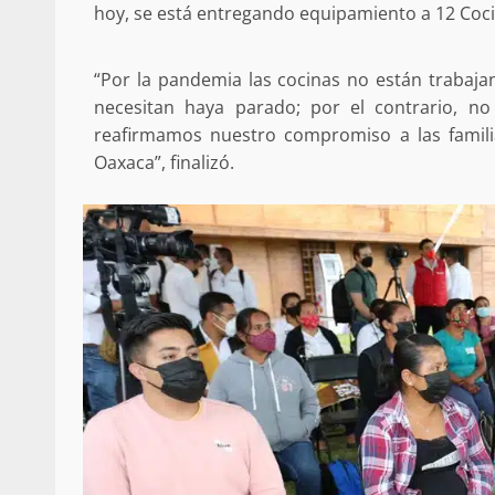
hoy, se está entregando equipamiento a 12 Coc
búsqueda de persona 
admin
17 septiembre 2025
“Por la pandemia las cocinas no están trabaja
necesitan haya parado; por el contrario, n
reafirmamos nuestro compromiso a las famil
Oaxaca”, finalizó.
SE BUSCA A RECIÉ
admin
17 octubre 2024