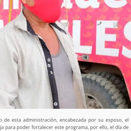
Exhorta Poder Legislativo al IEEP
y al Iocied a realizar una evaluació
técnica y estructural integral de l
e Oaxaca de
instalaciones de la Escuela
o animal tras
Secundaria General Moisés Sáen
adana
Garza
admin
5 agosto 2026
e Seguridad
Detienen a Ernesto Ruffo en Baja
o de esta administración, encabezada por su esposo, el
a Sierra Sur
California; FGR lo investiga por
a para poder fortalecer este programa, por ello, el día de
gilancia y
presuntos delitos de delincuenci