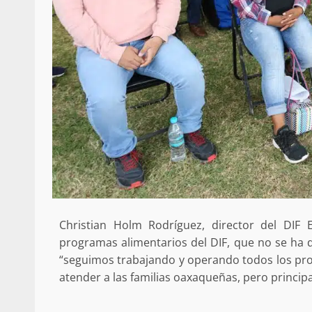
Policía Municipal frus
violencia y auxilia a e
zona de Módulos del
Abasto
admin
27 enero 2026
Christian Holm Rodríguez, director del DIF 
programas alimentarios del DIF, que no se ha d
“seguimos trabajando y operando todos los pro
atender a las familias oaxaqueñas, pero principa