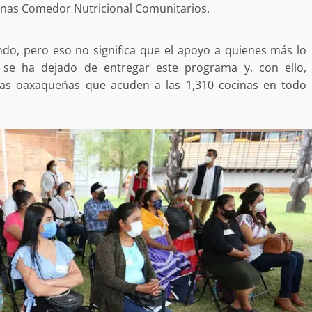
inas Comedor Nutricional Comunitarios.
desaparecida
organizada y contrabando
admin
16 julio 2026
ndo, pero eso no significa que el apoyo a quienes más lo
o se ha dejado de entregar este programa y, con ello,
ias oaxaqueñas que acuden a las 1,310 cocinas en todo
Ejecuta orden de aprehensión por 
delito de pederastia cometido en l
N NACIDA.
región del Istmo de Tehuantepec
admin
22 junio 2026