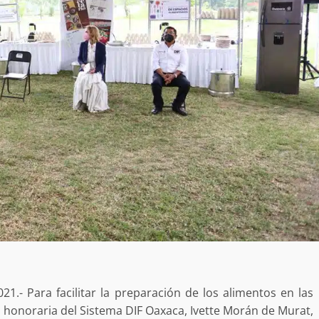
1.- Para facilitar la preparación de los alimentos en las
Exhorta Poder Legislativo al IEEPO y al Iocied
a honoraria del Sistema DIF Oaxaca, Ivette Morán de Murat,
a realizar una evaluación técnica y