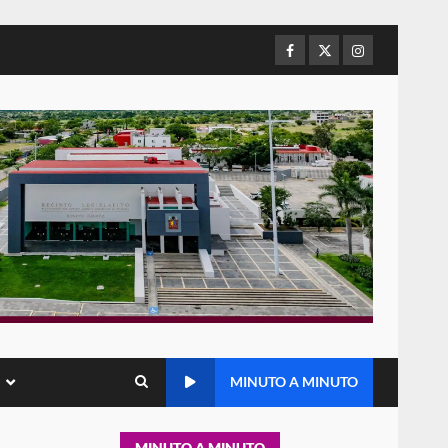
de Juárez caso de maltrato
animal tras denuncia ciudadana
5
16 julio 2026
Facebook
Twitter
Instagram
Detienen a Ernesto Ruffo en
Baja California; FGR lo investiga
por presuntos delitos de
delincuencia organizada y
6
contrabando
16 julio 2026
Sin paso carretera Oaxaca-
Cuacnopalan
26 junio 2026
7
Exhorta Poder Legislativo al
IEEPO y al Iocied a realizar una
MINUTO A MINUTO
evaluación técnica y
estructural integral de las
1
instalaciones de la Escuela
MINUTO A MINUTO