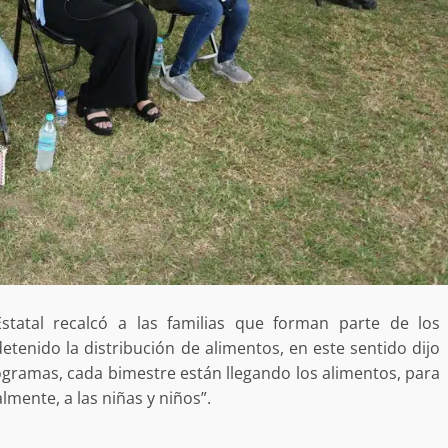
tra robo con
mpleada en la
Secretaría de Gobierno refuerza
 Mercado de
presencia institucional en San Jua
Mazatlán
admin
20 julio 2026
Estatal recalcó a las familias que forman parte de los
etenido la distribución de alimentos, en este sentido dijo
gramas, cada bimestre están llegando los alimentos, para
lmente, a las niñas y niños”.