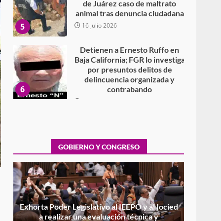
animal tras denuncia ciudadana
5
16 julio 2026
Detienen a Ernesto Ruffo en
Baja California; FGR lo investiga
por presuntos delitos de
delincuencia organizada y
6
contrabando
16 julio 2026
Sin paso carretera Oaxaca-
Cuacnopalan
26 junio 2026
7
GOBIERNO Y CONGRESO
Exhorta Poder Legislativo al
IEEPO y al Iocied a realizar una
evaluación técnica y
estructural integral de las
1
instalaciones de la Escuela
Secundaria General Moisés