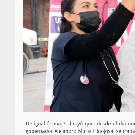
Sanciona Municipio d
Juárez caso de maltrat
denuncia ciud
admin
16 julio 2026
Despliega Gabinete d
De igual forma, subrayó que, desde el día un
operativos aéreos en l
gobernador Alejandro Murat Hinojosa, se trabaj
para reforzar la vi