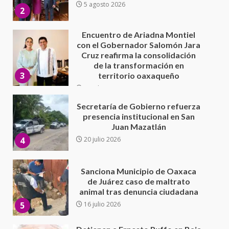
de la transformación en
3
territorio oaxaqueño
30 julio 2026
Secretaría de Gobierno refuerza
presencia institucional en San
Juan Mazatlán
4
20 julio 2026
Sanciona Municipio de Oaxaca
de Juárez caso de maltrato
animal tras denuncia ciudadana
5
16 julio 2026
Detienen a Ernesto Ruffo en Baja
California; FGR lo investiga por
presuntos delitos de
delincuencia organizada y
6
contrabando
16 julio 2026