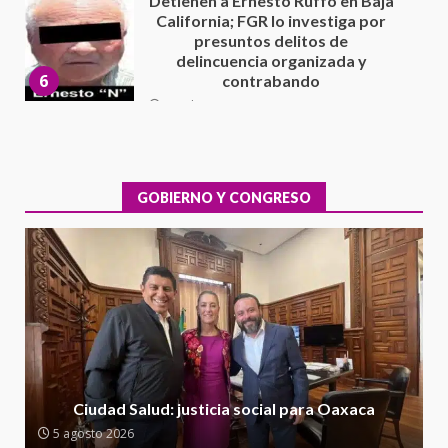
Sin paso carretera Oaxaca-
Cuacnopalan
26 junio 2026
7
Exhorta Poder Legislativo al
IEEPO y al Iocied a realizar una
evaluación técnica y estructural
integral de las instalaciones de la
GOBIERNO Y CONGRESO
1
Escuela Secundaria General
Moisés Sáenz Garza
5 agosto 2026
Ciudad Salud: justicia social para
Oaxaca
5 agosto 2026
2
Encuentro de Ariadna Montiel
con el Gobernador Salomón Jara
Ciudad Salud: justicia social para Oaxaca
Cruz reafirma la consolidación
5 agosto 2026
de la transformación en