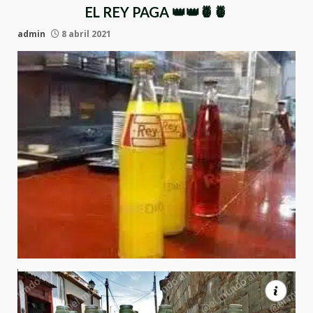
EL REY PAGA 👑👑🍍🍍
admin
8 abril 2021