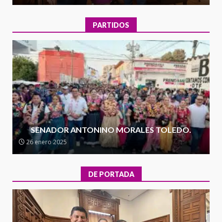
3
territorio oaxaqueño
30 julio 2026
PARTIDOS
Secretaría de Gobierno refuerza
presencia institucional en San
Juan Mazatlán
4
20 julio 2026
Sanciona Municipio de Oaxaca
de Juárez caso de maltrato
animal tras denuncia ciudadana
SENADOR ANTONINO MORALES TOLEDO.
5
16 julio 2026
26 enero 2025
Detienen a Ernesto Ruffo en Baja
California; FGR lo investiga por
DE PORTADA
presuntos delitos de
delincuencia organizada y
6
contrabando
16 julio 2026
l