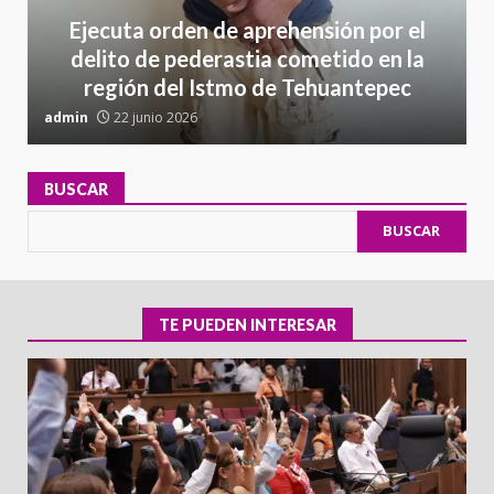
Ejecuta orden de aprehensión por el
delito de pederastia cometido en la
región del Istmo de Tehuantepec
admin
22 junio 2026
a
BUSCAR
BUSCAR
TE PUEDEN INTERESAR