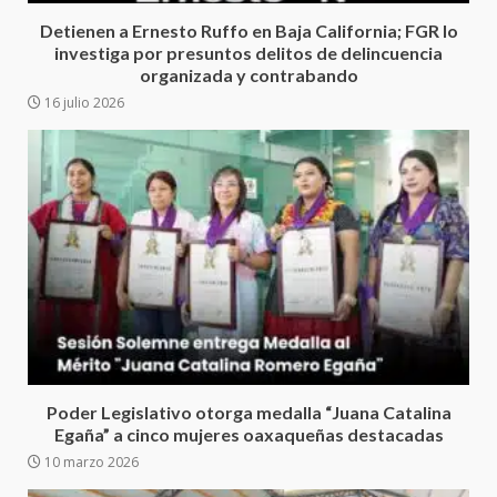
de la transformación en
3
Detienen a Ernesto Ruffo en Baja California; FGR lo
territorio oaxaqueño
investiga por presuntos delitos de delincuencia
30 julio 2026
organizada y contrabando
Secretaría de Gobierno refuerza
16 julio 2026
presencia institucional en San
Juan Mazatlán
4
20 julio 2026
Sanciona Municipio de Oaxaca
de Juárez caso de maltrato
animal tras denuncia ciudadana
5
16 julio 2026
Detienen a Ernesto Ruffo en Baja
California; FGR lo investiga por
presuntos delitos de
Poder Legislativo otorga medalla “Juana Catalina
delincuencia organizada y
Egaña” a cinco mujeres oaxaqueñas destacadas
6
contrabando
10 marzo 2026
16 julio 2026