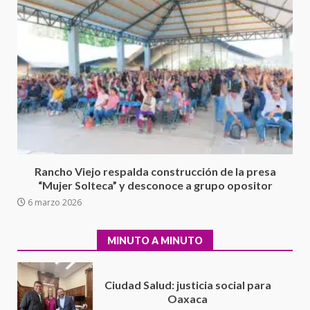
Sin paso carretera Oaxaca-
Cuacnopalan
26 junio 2026
7
Exhorta Poder Legislativo al
IEEPO y al Iocied a realizar una
evaluación técnica y estructural
integral de las instalaciones de la
1
Escuela Secundaria General
Moisés Sáenz Garza
Rancho Viejo respalda construcción de la presa
5 agosto 2026
“Mujer Solteca” y desconoce a grupo opositor
Ciudad Salud: justicia social para
6 marzo 2026
Oaxaca
5 agosto 2026
2
MINUTO A MINUTO
Encuentro de Ariadna Montiel
con el Gobernador Salomón Jara
Cruz reafirma la consolidación