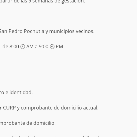
artir de las 9 semanas de gestación.
 MORALES
SSTE EN
NCUBINATO
Ciudad Salud: justicia social para Oaxaca
5 agosto 2026
 San Pedro Pochutla y municipios vecinos.
 de 8:00 🕗 AM a 9:00 🕘 PM
ro e identidad.
ular a la
San Pedro
¡Histórico! Bukele elimina el presupuesto a
los partidos políticos.
r CURP y comprobante de domicilio actual.
30 enero 2025
mprobante de domicilio.