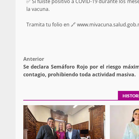
✅ Si fuiste positivo a COVID-19 durante los mese
la vacuna.
Tramita tu folio en 🔗 www.mivacuna.salud.gob
Detienen a Ernesto R
California; FGR lo in
presuntos delitos de 
organizada y con
Post
Anterior
admin
16 julio 2026
Se declara Semáforo Rojo por el riesgo máxi
navigation
contagio, prohibiendo toda actividad masiva.
HISTOR
Despliega Gabinete d
operativos aéreos en l
para reforzar la vi