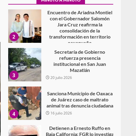
Encuentro de Ariadna Montiel
con el Gobernador Salomón
Jara Cruz reafirma la
consolidación de la
2
transformación en territorio
oaxaqueño
30 julio 2026
Secretaría de Gobierno
refuerza presencia
institucional en San Juan
Mazatlán
3
20 julio 2026
Sanciona Municipio de Oaxaca
de Juárez caso de maltrato
animal tras denuncia ciudadana
4
16 julio 2026
Detienen a Ernesto Ruffo en
Baja California; FGR lo investiga