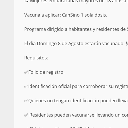
📝 Mujeres embarazadas mayores de 18 años a p
ANUNCIA SENADOR ANTONINO
REFORMA ESTRUCTURAL AL IS
MATERIA DE PENSIONES Y CO
Vacuna a aplicar: CanSino 1 sola dosis.
20 febrero 2026
Programa dirigido a habitantes y residentes de
El día Domingo 8 de Agosto estarán vacunado 💉
Requisitos:
✅Folio de registro.
✅Identificación oficial para corroborar su regist
Se normaliza la circulación vehic
altura del puente Templadera, 
Tapanatepec
✅Quienes no tengan identificación pueden lleva
22 octubre 2024
✅ Residentes pueden vacunarse llevando un co