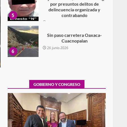
por presuntos delitos de
delincuencia organizada y
5
contrabando
16 julio 2026
Sin paso carretera Oaxaca-
Cuacnopalan
26 junio 2026
6
Ejecuta orden de aprehensión
por el delito de pederastia
cometido en la región del Istmo
de Tehuantepec
GOBIERNO Y CONGRESO
7
22 junio 2026
Ciudad Salud: justicia social
para Oaxaca
5 agosto 2026
1