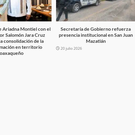
desaparecida
organizada y contrabando
admin
16 julio 2026
 Ariadna Montiel con el
Secretaría de Gobierno refuerza
r Salomón Jara Cruz
presencia institucional en San Juan
la consolidación de la
Mazatlán
mación en territorio
20 julio 2026
oaxaqueño
Ejecuta orden de aprehensión por 
delito de pederastia cometido en l
N NACIDA.
región del Istmo de Tehuantepec
admin
22 junio 2026