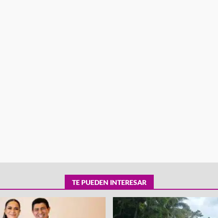
tra robo con
mpleada en la
Secretaría de Gobierno refuerza
 Mercado de
presencia institucional en San Jua
Mazatlán
admin
20 julio 2026
TE PUEDEN INTERESAR