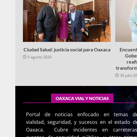
Ciudad Salud: justicia social para Oaxaca
Encuent
Gobe
5 agosto 2026
reaf
transform
30 julio 2
OAXACA VIAL Y NOTICIAS
Portal de noticias enfocado en temas d
vialidad, seguridad, y sucesos en el estado d
Oaxaca. Cubre incidentes en carreteras