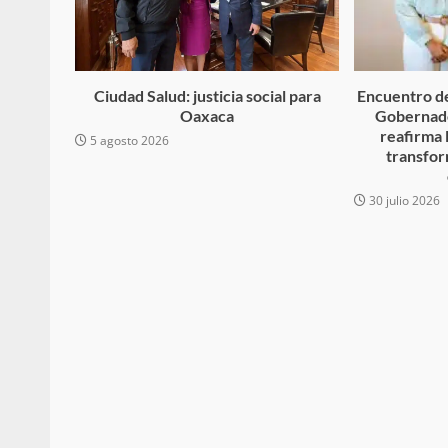
búsqueda de persona 
admin
17 septiembre 2025
Ciudad Salud: justicia social para
Encuentro de
Oaxaca
Gobernado
reafirma 
5 agosto 2026
transfor
30 julio 2026
SE BUSCA A RECIÉ
admin
17 octubre 2024