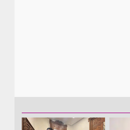
Policía Municipal frus
violencia y auxilia a e
zona de Módulos del
Abasto
admin
27 enero 2026