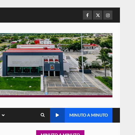
Baja California; FGR lo investiga
por presuntos delitos de
delincuencia organizada y
Facebook
Twitter
Instagram
5
contrabando
16 julio 2026
Sin paso carretera Oaxaca-
Cuacnopalan
26 junio 2026
6
Ejecuta orden de aprehensión
por el delito de pederastia
cometido en la región del Istmo
de Tehuantepec
7
22 junio 2026
MINUTO A MINUTO
Ciudad Salud: justicia social
para Oaxaca
5 agosto 2026
1
MINUTO A MINUTO