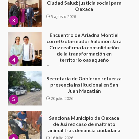
con el Gobernador Salomón Jara
Cruz reafirma la consolidación
de la transformación en
4
territorio oaxaqueño
30 julio 2026
Secretaría de Gobierno refuerza
presencia institucional en San
Juan Mazatlán
5
20 julio 2026
Sanciona Municipio de Oaxaca
de Juárez caso de maltrato
animal tras denuncia ciudadana
6
16 julio 2026
Detienen a Ernesto Ruffo en Baja
California; FGR lo investiga por
presuntos delitos de
delincuencia organizada y
7
contrabando