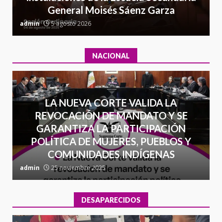
General Moisés Sáenz Garza
16 julio 2026
C
admin
5 agosto 2026
a
NACIONAL
LA NUEVA CORTE VALIDA LA
REVOCACIÓN DE MANDATO Y SE
GARANTIZA LA PARTICIPACIÓN
POLÍTICA DE MUJERES, PUEBLOS Y
COMUNIDADES INDÍGENAS
admin
25 noviembre 2025
a
DESAPARECIDOS