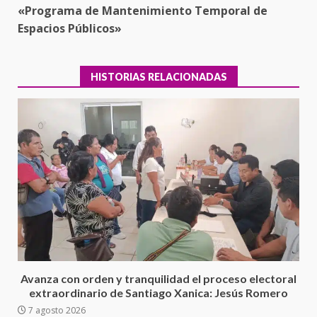
«Programa de Mantenimiento Temporal de
Espacios Públicos»
HISTORIAS RELACIONADAS
Ciudad Salud: justicia social para
Oaxaca
5 agosto 2026
3
Avanza con orden y tranquilidad el proceso electoral
extraordinario de Santiago Xanica: Jesús Romero
7 agosto 2026
Encuentro de Ariadna Montiel