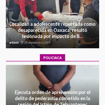
Localizan a adolescente reportada como
desaparecida en Oaxaca; resultó
lesionada por impacto de B…
admin
29 septiembre 2025
a
POLICIACA
Ejecuta orden de aprehensión por el
delito de pederastia cometido en la
región del Istmo de Tehuantepec