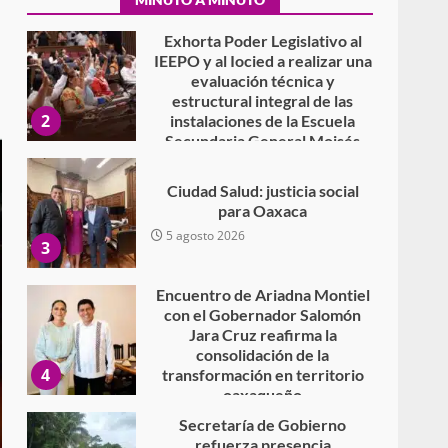
evaluación técnica y
estructural integral de las
2
instalaciones de la Escuela
Secundaria General Moisés
Sáenz Garza
5 agosto 2026
Ciudad Salud: justicia social
para Oaxaca
5 agosto 2026
3
Encuentro de Ariadna Montiel
con el Gobernador Salomón
Jara Cruz reafirma la
consolidación de la
4
transformación en territorio
oaxaqueño
30 julio 2026
Secretaría de Gobierno
refuerza presencia
institucional en San Juan
Mazatlán
5
20 julio 2026