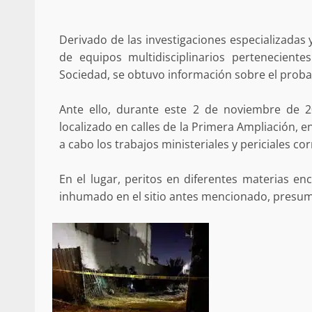
búsqueda de persona 
admin
17 septiembre 2025
Derivado de las investigaciones especializadas
de equipos multidisciplinarios perteneciente
Sociedad, se obtuvo información sobre el probab
Ante ello, durante este 2 de noviembre de 20
localizado en calles de la Primera Ampliación, 
a cabo los trabajos ministeriales y periciales c
En el lugar, peritos en diferentes materias en
inhumado en el sitio antes mencionado, presumib
SE BUSCA A RECIÉ
admin
17 octubre 2024