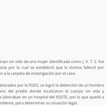
tra robo con
mpleada en la
Secretaría de Gobierno refuerza
 Mercado de
presencia institucional en San Jua
Mazatlán
admin
20 julio 2026
po sin vida de una mujer identificada como J. V. T. S. fue
psia por la cual se estableció que la víctima falleció por
n a la carpeta de investigación por el caso.
abezados por la FGEO, se logró la detención de un hombre
ario del predio donde localizaron el cuerpo sin vida y
 laboraban en un hospital del ISSSTE, por lo que quedó a
ndiente, para determinar su situación legal.