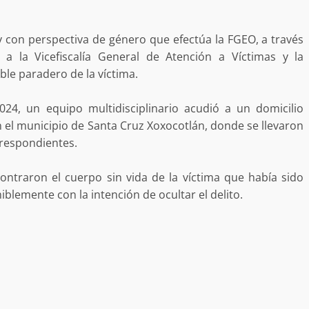
desaparecida
organizada y contrabando
admin
16 julio 2026
 y con perspectiva de género que efectúa la FGEO, a través
s a la Vicefiscalía General de Atención a Víctimas y la
le paradero de la víctima.
24, un equipo multidisciplinario acudió a un domicilio
en el municipio de Santa Cruz Xoxocotlán, donde se llevaron
orrespondientes.
contraron el cuerpo sin vida de la víctima que había sido
Ejecuta orden de aprehensión por 
lemente con la intención de ocultar el delito.
delito de pederastia cometido en l
N NACIDA.
región del Istmo de Tehuantepec
admin
22 junio 2026