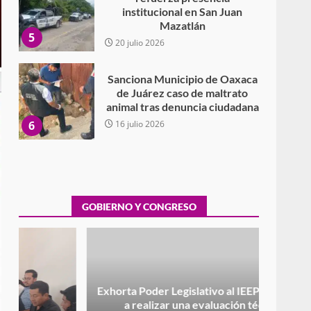
Sanciona Municipio de Oaxaca
de Juárez caso de maltrato
animal tras denuncia ciudadana
6
16 julio 2026
Detienen a Ernesto Ruffo en
Baja California; FGR lo investiga
por presuntos delitos de
delincuencia organizada y
7
contrabando
16 julio 2026
Avanza con orden y
GOBIERNO Y CONGRESO
tranquilidad el proceso
electoral extraordinario de
Santiago Xanica: Jesús Romero
1
7 agosto 2026
Exhorta Poder Legislativo al
Exhorta Poder Legislativo al IEEPO y al Iocied
IEEPO y al Iocied a realizar una
a realizar una evaluación técnica y