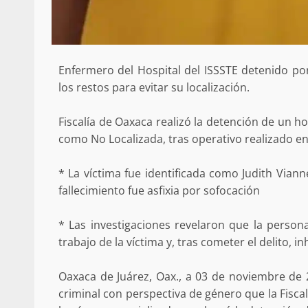
Poder Legislativo otorga medall
Catalina Egaña” a cinco mujeres 
destacadas
10 marzo 2026
Enfermero del Hospital del ISSSTE detenido por 
los restos para evitar su localización.
Fiscalía de Oaxaca realizó la detención de un h
como No Localizada, tras operativo realizado e
* La víctima fue identificada como Judith Viann
fallecimiento fue asfixia por sofocación
Se normaliza la circulación vehic
altura del puente Templadera, 
* Las investigaciones revelaron que la person
Tapanatepec
trabajo de la víctima y, tras cometer el delito, i
22 octubre 2024
Oaxaca de Juárez, Oax., a 03 de noviembre de 
criminal con perspectiva de género que la Fisca