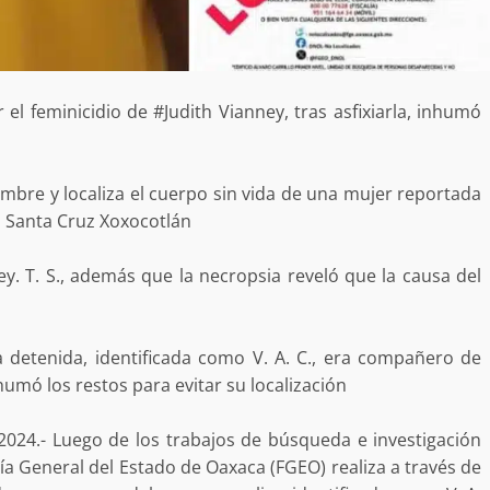
a “Juana
Avanza con orden y tranquilidad el proceso
oaxaqueñas
electoral extraordinario de Santiago Xanica:
Jesús Romero
7 agosto 2026
el feminicidio de #Judith Vianney, tras asfixiarla, inhumó
ombre y localiza el cuerpo sin vida de una mujer reportada
n Santa Cruz Xoxocotlán
ey. T. S., además que la necropsia reveló que la causa del
ular a la
San Pedro
¡Histórico! Bukele elimina el presupuesto a
a detenida, identificada como V. A. C., era compañero de
los partidos políticos.
nhumó los restos para evitar su localización
30 enero 2025
2024.- Luego de los trabajos de búsqueda e investigación
lía General del Estado de Oaxaca (FGEO) realiza a través de