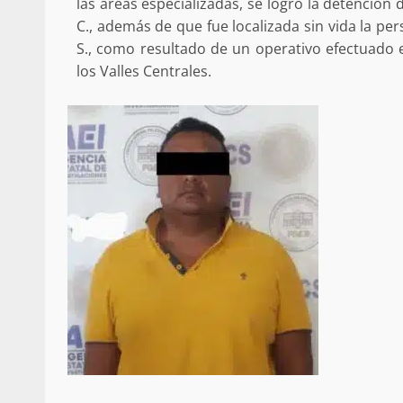
las áreas especializadas, se logró la detención
C., además de que fue localizada sin vida la pers
S., como resultado de un operativo efectuado e
los Valles Centrales.
Secretaría de Gobier
presencia instituciona
Mazatlán
admin
20 julio 2026
Despliega Gabinete d
operativos aéreos en l
para reforzar la vi