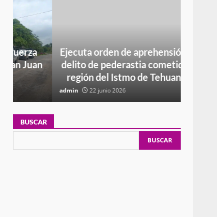
Ejecuta orden de aprehensión por el
R
n
delito de pederastia cometido en la
SUP
región del Istmo de Tehuantepec
CO
admin
22 junio 2026
admin
BUSCAR
BUSCAR