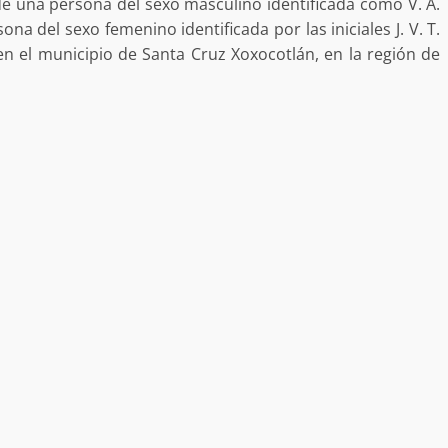
 de una persona del sexo masculino identificada como V. A.
ona del sexo femenino identificada por las iniciales J. V. T.
n el municipio de Santa Cruz Xoxocotlán, en la región de
no refuerza
Avanza con orden y tranquilidad e
l en San Juan
proceso electoral extraordinario 
Santiago Xanica: Jesús Romero
admin
7 agosto 2026
e Seguridad
Detienen a Ernesto Ruffo en Baja
a Sierra Sur
California; FGR lo investiga por
gilancia y
presuntos delitos de delincuenci