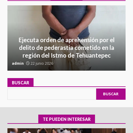
Ejecuta orden de aprehensión por el
delito de pederastia cometido en la
región del Istmo de Tehuantepec
admin
22 junio 2026
a
BUSCAR
BUSCAR
TE PUEDEN INTERESAR