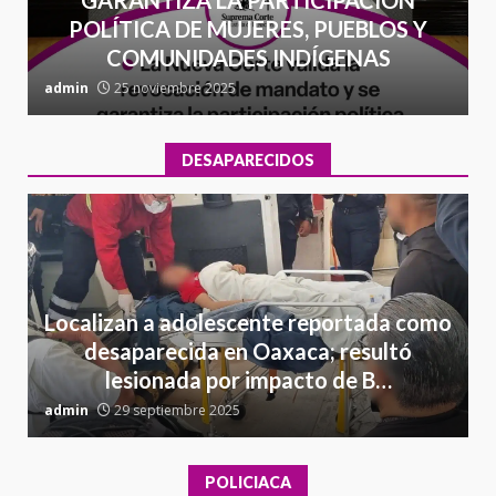
POLÍTICA DE MUJERES, PUEBLOS Y
COMUNIDADES INDÍGENAS
admin
25 noviembre 2025
a
DESAPARECIDOS
Localizan a adolescente reportada como
desaparecida en Oaxaca; resultó
lesionada por impacto de B…
admin
29 septiembre 2025
a
POLICIACA