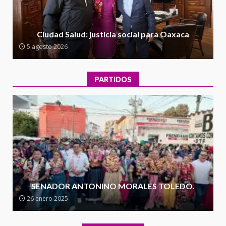
Encuentro de Ariadna Montiel
con el Gobernador Salomón Jara
Ciudad Salud: justicia social para Oaxaca
Cruz reafirma la consolidación
5 agosto 2026
de la transformación en
3
territorio oaxaqueño
30 julio 2026
PARTIDOS
Secretaría de Gobierno refuerza
presencia institucional en San
Juan Mazatlán
4
20 julio 2026
Sanciona Municipio de Oaxaca
de Juárez caso de maltrato
animal tras denuncia ciudadana
SENADOR ANTONINO MORALES TOLEDO.
5
16 julio 2026
26 enero 2025
Detienen a Ernesto Ruffo en Baja
California; FGR lo investiga por