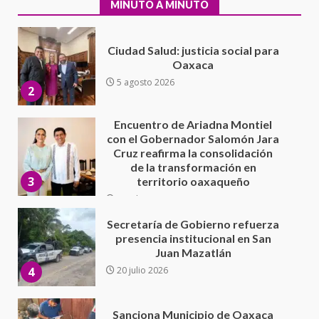
2
MINUTO A MINUTO
Encuentro de Ariadna Montiel
con el Gobernador Salomón Jara
Cruz reafirma la consolidación
de la transformación en
3
territorio oaxaqueño
30 julio 2026
Secretaría de Gobierno refuerza
presencia institucional en San
Juan Mazatlán
4
20 julio 2026
Sanciona Municipio de Oaxaca
de Juárez caso de maltrato
animal tras denuncia ciudadana
5
16 julio 2026
Detienen a Ernesto Ruffo en Baja