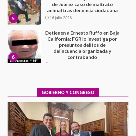
California; FGR lo investiga por
presuntos delitos de
delincuencia organizada y
6
contrabando
16 julio 2026
Sin paso carretera Oaxaca-
Cuacnopalan
26 junio 2026
7
Exhorta Poder Legislativo al
IEEPO y al Iocied a realizar una
evaluación técnica y estructural
integral de las instalaciones de la
GOBIERNO Y CONGRESO
1
Escuela Secundaria General
Moisés Sáenz Garza
5 agosto 2026
Ciudad Salud: justicia social para
Oaxaca
5 agosto 2026
2