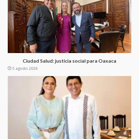
Sanciona Municipio de Oaxaca
de Juárez caso de maltrato
animal tras denuncia ciudadana
5
16 julio 2026
Detienen a Ernesto Ruffo en Baja
California; FGR lo investiga por
presuntos delitos de
Ciudad Salud: justicia social para Oaxaca
delincuencia organizada y
5 agosto 2026
6
contrabando
16 julio 2026
Sin paso carretera Oaxaca-
Cuacnopalan
26 junio 2026
7
Exhorta Poder Legislativo al
IEEPO y al Iocied a realizar una
evaluación técnica y estructural