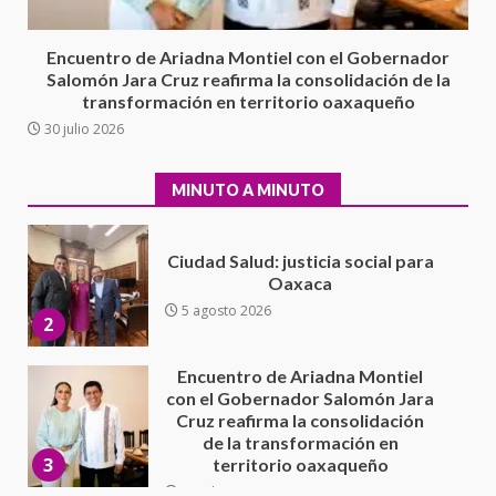
integral de las instalaciones de la
1
Escuela Secundaria General
Encuentro de Ariadna Montiel con el Gobernador
Moisés Sáenz Garza
Salomón Jara Cruz reafirma la consolidación de la
5 agosto 2026
transformación en territorio oaxaqueño
Ciudad Salud: justicia social para
30 julio 2026
Oaxaca
5 agosto 2026
2
MINUTO A MINUTO
Encuentro de Ariadna Montiel
con el Gobernador Salomón Jara
Cruz reafirma la consolidación
de la transformación en
3
territorio oaxaqueño
30 julio 2026
Secretaría de Gobierno refuerza
presencia institucional en San
Juan Mazatlán
4
20 julio 2026