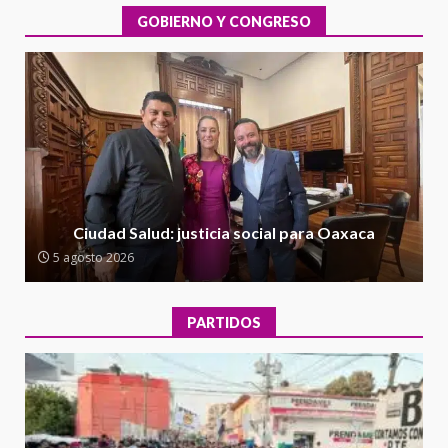
integral de las instalaciones de la
GOBIERNO Y CONGRESO
1
Escuela Secundaria General
Moisés Sáenz Garza
5 agosto 2026
Ciudad Salud: justicia social para
Oaxaca
5 agosto 2026
2
Encuentro de Ariadna Montiel
con el Gobernador Salomón Jara
Ciudad Salud: justicia social para Oaxaca
Cruz reafirma la consolidación
5 agosto 2026
de la transformación en
3
territorio oaxaqueño
30 julio 2026
PARTIDOS
Secretaría de Gobierno refuerza
presencia institucional en San
Juan Mazatlán
4
20 julio 2026