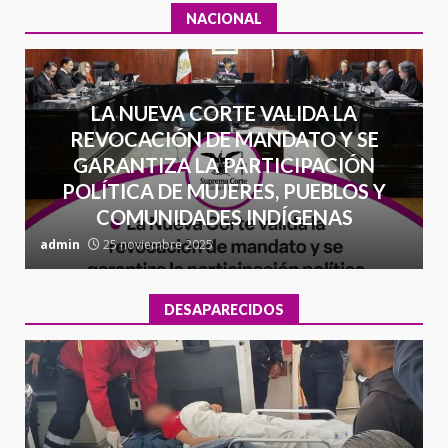
NACIONAL
LA NUEVA CORTE VALIDA LA
REVOCACIÓN DE MANDATO Y SE
GARANTIZA LA PARTICIPACIÓN
POLÍTICA DE MUJERES, PUEBLOS Y
COMUNIDADES INDÍGENAS
admin
25 noviembre 2025
a
DESAPARECIDOS