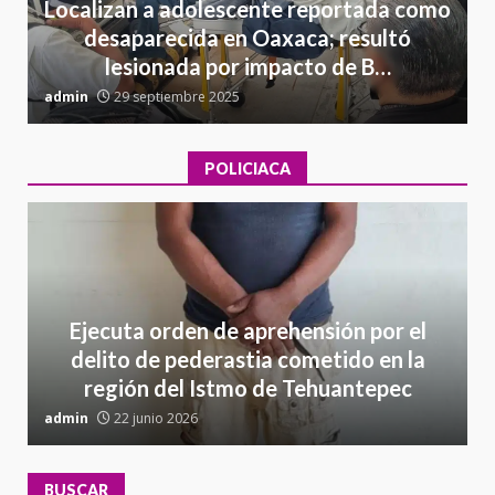
Localizan a adolescente reportada como
desaparecida en Oaxaca; resultó
lesionada por impacto de B…
admin
29 septiembre 2025
a
POLICIACA
Ejecuta orden de aprehensión por el
delito de pederastia cometido en la
región del Istmo de Tehuantepec
admin
22 junio 2026
a
BUSCAR