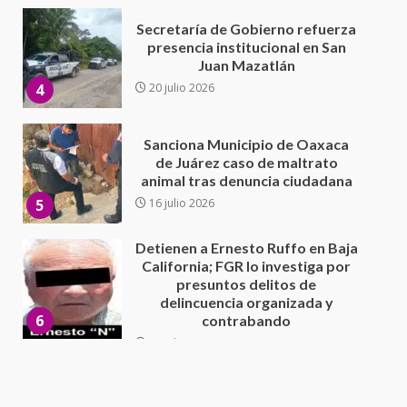
Sanciona Municipio de Oaxaca
de Juárez caso de maltrato
animal tras denuncia ciudadana
5
16 julio 2026
Detienen a Ernesto Ruffo en Baja
California; FGR lo investiga por
presuntos delitos de
delincuencia organizada y
6
contrabando
16 julio 2026
Sin paso carretera Oaxaca-
Cuacnopalan
26 junio 2026
7
Exhorta Poder Legislativo al
IEEPO y al Iocied a realizar una
evaluación técnica y estructural