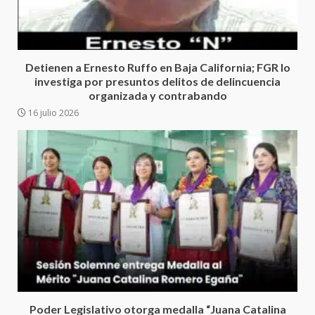
5
16 julio 2026
Detienen a Ernesto Ruffo en Baja
California; FGR lo investiga por
Detienen a Ernesto Ruffo en Baja California; FGR lo
presuntos delitos de
investiga por presuntos delitos de delincuencia
delincuencia organizada y
organizada y contrabando
6
contrabando
16 julio 2026
16 julio 2026
Sin paso carretera Oaxaca-
Cuacnopalan
26 junio 2026
7
Exhorta Poder Legislativo al
IEEPO y al Iocied a realizar una
evaluación técnica y estructural
integral de las instalaciones de la
1
Escuela Secundaria General
Moisés Sáenz Garza
Poder Legislativo otorga medalla “Juana Catalina