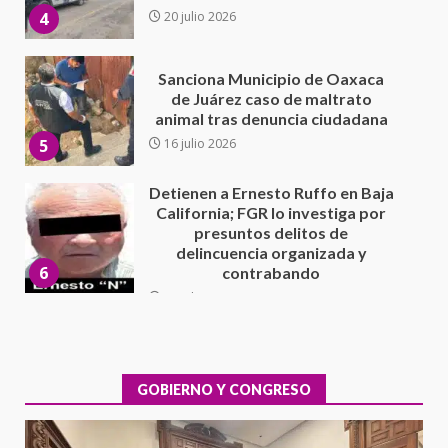
5
16 julio 2026
Detienen a Ernesto Ruffo en Baja
California; FGR lo investiga por
presuntos delitos de
delincuencia organizada y
6
contrabando
16 julio 2026
Sin paso carretera Oaxaca-
Cuacnopalan
26 junio 2026
7
Exhorta Poder Legislativo al
IEEPO y al Iocied a realizar una
evaluación técnica y estructural
integral de las instalaciones de la
GOBIERNO Y CONGRESO
1
Escuela Secundaria General
Moisés Sáenz Garza
5 agosto 2026