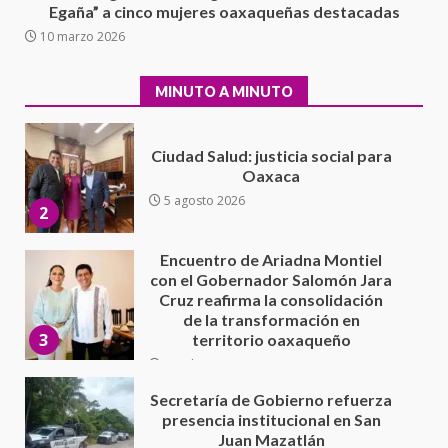
5 agosto 2026
Egaña” a cinco mujeres oaxaqueñas destacadas
Ciudad Salud: justicia social para
10 marzo 2026
Oaxaca
5 agosto 2026
2
MINUTO A MINUTO
Encuentro de Ariadna Montiel
con el Gobernador Salomón Jara
Cruz reafirma la consolidación
de la transformación en
3
territorio oaxaqueño
30 julio 2026
Secretaría de Gobierno refuerza
presencia institucional en San
Juan Mazatlán
4
20 julio 2026
Sanciona Municipio de Oaxaca
de Juárez caso de maltrato
animal tras denuncia ciudadana