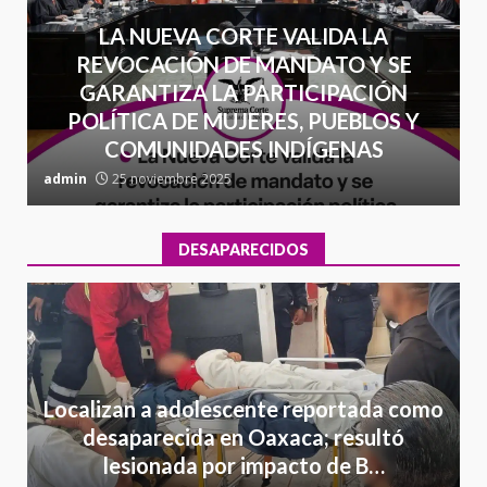
LA NUEVA CORTE VALIDA LA
REVOCACIÓN DE MANDATO Y SE
GARANTIZA LA PARTICIPACIÓN
POLÍTICA DE MUJERES, PUEBLOS Y
COMUNIDADES INDÍGENAS
admin
25 noviembre 2025
a
DESAPARECIDOS
Localizan a adolescente reportada como
desaparecida en Oaxaca; resultó
lesionada por impacto de B…