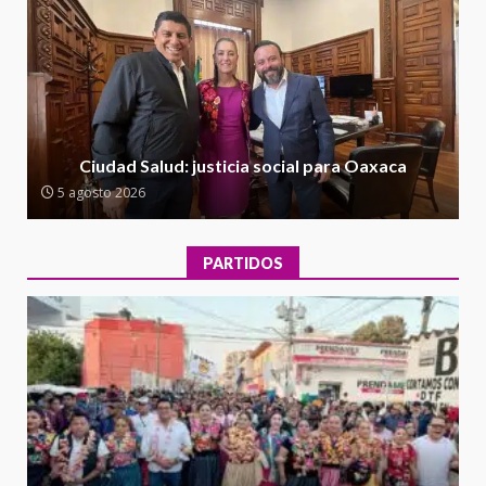
Ciudad Salud: justicia social para
Oaxaca
5 agosto 2026
2
Encuentro de Ariadna Montiel
con el Gobernador Salomón Jara
Ciudad Salud: justicia social para Oaxaca
Cruz reafirma la consolidación
5 agosto 2026
de la transformación en
3
territorio oaxaqueño
30 julio 2026
PARTIDOS
Secretaría de Gobierno refuerza
presencia institucional en San
Juan Mazatlán
4
20 julio 2026
Sanciona Municipio de Oaxaca
de Juárez caso de maltrato
animal tras denuncia ciudadana