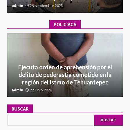
admin
29 septiembre 2025
a
POLICIACA
Ejecuta orden de aprehensión por el
delito de pederastia cometido en la
región del Istmo de Tehuantepec
admin
22 junio 2026
a
BUSCAR
BUSCAR