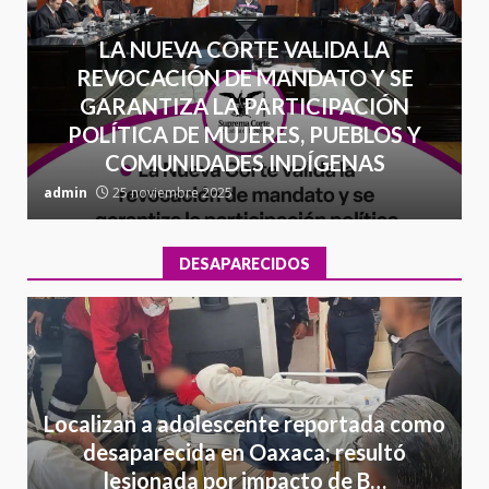
LA NUEVA CORTE VALIDA LA
REVOCACIÓN DE MANDATO Y SE
GARANTIZA LA PARTICIPACIÓN
POLÍTICA DE MUJERES, PUEBLOS Y
COMUNIDADES INDÍGENAS
admin
25 noviembre 2025
a
DESAPARECIDOS
Localizan a adolescente reportada como
desaparecida en Oaxaca; resultó
lesionada por impacto de B…