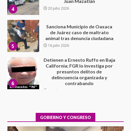
animal tras denuncia ciudadana
5
16 julio 2026
Detienen a Ernesto Ruffo en Baja
California; FGR lo investiga por
presuntos delitos de
delincuencia organizada y
6
contrabando
16 julio 2026
Sin paso carretera Oaxaca-
Cuacnopalan
26 junio 2026
7
Exhorta Poder Legislativo al
IEEPO y al Iocied a realizar una
evaluación técnica y estructural
integral de las instalaciones de la
GOBIERNO Y CONGRESO
1
Escuela Secundaria General
Moisés Sáenz Garza