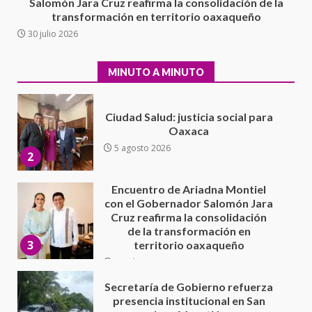
Salomón Jara Cruz reafirma la consolidación de la
5 agosto 2026
transformación en territorio oaxaqueño
Ciudad Salud: justicia social para
30 julio 2026
Oaxaca
5 agosto 2026
2
MINUTO A MINUTO
Encuentro de Ariadna Montiel
con el Gobernador Salomón Jara
Cruz reafirma la consolidación
de la transformación en
3
territorio oaxaqueño
30 julio 2026
Secretaría de Gobierno refuerza
presencia institucional en San
Juan Mazatlán
4
20 julio 2026
Sanciona Municipio de Oaxaca
de Juárez caso de maltrato