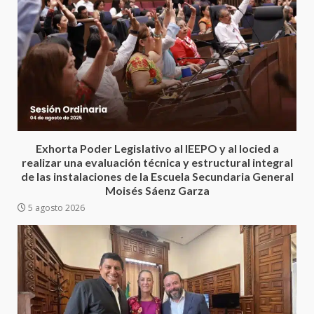
Encuentro de Ariadna Montiel
con el Gobernador Salomón Jara
Cruz reafirma la consolidación
Exhorta Poder Legislativo al IEEPO y al Iocied a
de la transformación en
3
realizar una evaluación técnica y estructural integral
territorio oaxaqueño
de las instalaciones de la Escuela Secundaria General
30 julio 2026
Moisés Sáenz Garza
Secretaría de Gobierno refuerza
5 agosto 2026
presencia institucional en San
Juan Mazatlán
4
20 julio 2026
Sanciona Municipio de Oaxaca
de Juárez caso de maltrato