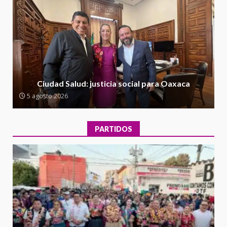
5 agosto 2026
Ciudad Salud: justicia social para
Oaxaca
5 agosto 2026
2
Encuentro de Ariadna Montiel
con el Gobernador Salomón Jara
Ciudad Salud: justicia social para Oaxaca
Cruz reafirma la consolidación
5 agosto 2026
de la transformación en
3
territorio oaxaqueño
30 julio 2026
PARTIDOS
Secretaría de Gobierno refuerza
presencia institucional en San
Juan Mazatlán
4
20 julio 2026
Sanciona Municipio de Oaxaca
de Juárez caso de maltrato
animal tras denuncia ciudadana