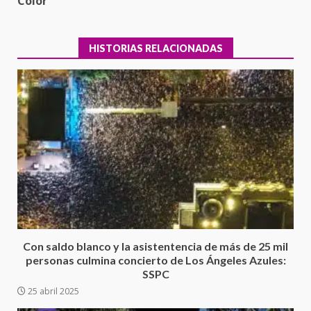
Color
HISTORIAS RELACIONADAS
Secretaría de Gobierno refuerza
presencia institucional en San
Juan Mazatlán
3
20 julio 2026
Con saldo blanco y la asistentencia de más de 25 mil
personas culmina concierto de Los Ángeles Azules:
SSPC
Sanciona Municipio de Oaxaca
25 abril 2025
de Juárez caso de maltrato