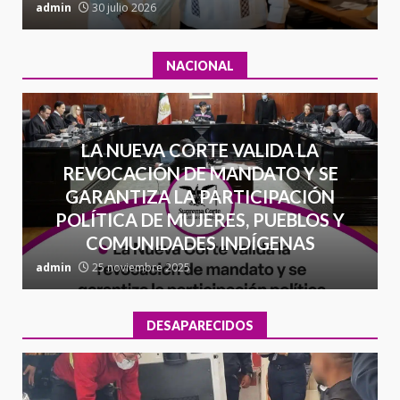
admin
30 julio 2026
a
NACIONAL
LA NUEVA CORTE VALIDA LA
REVOCACIÓN DE MANDATO Y SE
GARANTIZA LA PARTICIPACIÓN
POLÍTICA DE MUJERES, PUEBLOS Y
COMUNIDADES INDÍGENAS
admin
25 noviembre 2025
a
DESAPARECIDOS