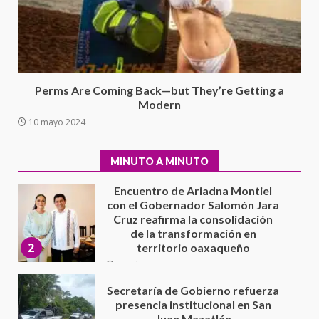
Ciudad Salud: justicia social para
Oaxaca
5 agosto 2026
1
Perms Are Coming Back—but They’re Getting a
Encuentro de Ariadna Montiel
Modern
con el Gobernador Salomón Jara
10 mayo 2024
Cruz reafirma la consolidación
de la transformación en
2
territorio oaxaqueño
MINUTO A MINUTO
30 julio 2026
Secretaría de Gobierno refuerza
presencia institucional en San
Juan Mazatlán
3
20 julio 2026
Sanciona Municipio de Oaxaca
de Juárez caso de maltrato
animal tras denuncia ciudadana