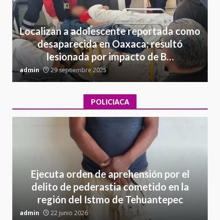
Localizan a adolescente reportada como
desaparecida en Oaxaca; resultó
lesionada por impacto de B…
admin
29 septiembre 2025
a
POLICIACA
Ejecuta orden de aprehensión por el
delito de pederastia cometido en la
región del Istmo de Tehuantepec
admin
22 junio 2026
a