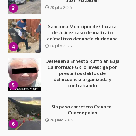
4
16 julio 2026
Detienen a Ernesto Ruffo en Baja
California; FGR lo investiga por
presuntos delitos de
delincuencia organizada y
5
contrabando
16 julio 2026
Sin paso carretera Oaxaca-
Cuacnopalan
26 junio 2026
6
Ejecuta orden de aprehensión
por el delito de pederastia
cometido en la región del Istmo
de Tehuantepec
7
22 junio 2026